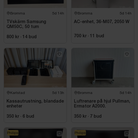
Bromma
5d 14h
Bromma
5d 14h
TVskärm Samsung
AC-enhet, 36-M07, 2050 W
QM50C, 50 tum
700 kr
·
11
bud
800 kr
·
14
bud
Karlstad
5d 13h
Bromma
5d 14h
Kassautrustning, blandade
Luftrenare på hjul Pullman,
enheter
Ermator A2000.
350 kr
·
6
bud
350 kr
·
7
bud
Philips
Philips