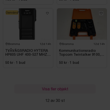
Oanvänd
Bromma
12d 14h
Bromma
12d 14h
TVÅVÄGSRADIO HYTERA
Kommunikationsradio
HP605 UHF 400-527 MHZ
Topcom Twintalker 9100, 2
IP67 KONRADSSON
st
50 kr
·
1
bud
50 kr
·
1
bud
Visa fler objekt
12 av 30 st