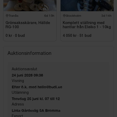
Tranås
6d 15h
Stockholm
3d 14h
Grönsaksskärare, Hällde
Komplett ställning med
RG-100
hantlar från Eleiko 1 - 10kg
0 kr
·
0
bud
4 050 kr
·
51
bud
Auktionsinformation
Auktionsavslut
24 juni 2026 09:36
Visning
Efter ö.k. med hello@budi.se
Utlämning
Torsdag 25 juni kl. 07 till 12
Adress
Linta Gårdsväg 5A Bromma
Export