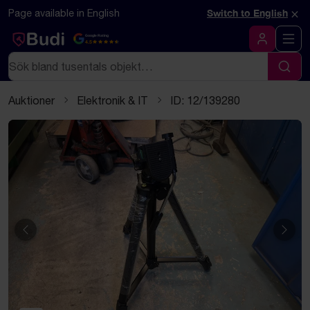
Hoppa till innehåll
Textbaserad (markdown) version av denna sida
×
Page available in English
Switch to English
Google Rating
4.5
Logga in
Sök
Sök
Auktioner
Elektronik & IT
ID: 12/139280
Föregående
Näst