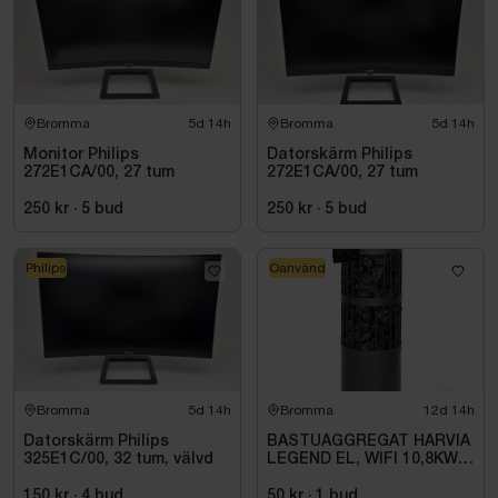
Bromma
5d 14h
Bromma
5d 14h
Monitor Philips
Datorskärm Philips
272E1CA/00, 27 tum
272E1CA/00, 27 tum
250 kr
·
5
bud
250 kr
·
5
bud
Philips
Oanvänd
Bromma
5d 14h
Bromma
12d 14h
Datorskärm Philips
BASTUAGGREGAT HARVIA
325E1C/00, 32 tum, välvd
LEGEND EL, WIFI 10,8KW
SVART 9-18M3
150 kr
·
4
bud
50 kr
·
1
bud