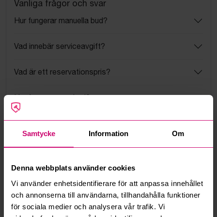
Vanliga frågor och svar
Hur fungerar manuella bud?
Vad innebär serviceavgift?
Vad är ett reservationspris?
Hur fungerar maxbud?
Hur fungerar budmotorn?
Samtycke
Information
Om
Kan jag ångra ett bud?
Denna webbplats använder cookies
Kan ni frakta mina vunna objekt?
Vi använder enhetsidentifierare för att anpassa innehållet
och annonserna till användarna, tillhandahålla funktioner
Läs fler frågor och svar
för sociala medier och analysera vår trafik. Vi