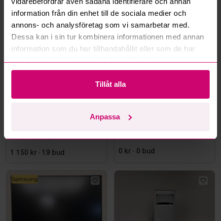
vidarebefordrar även sådana identifierare och annan
information från din enhet till de sociala medier och
Mer från samma kategori
annons- och analysföretag som vi samarbetar med.
Dessa kan i sin tur kombinera informationen med annan
information som du har tillhandahållit eller som de har
samlat in när du har använt deras tjänster.
Tillåt alla
Bromma
5d 14h
Haninge
12d 15h
Anpassa
Datorskärm AOC
Styleshoot Produktfoto
CU34E4CW, 34 tum
0 kr
·
0
bud
1 150 kr
·
19
bud
Samsung