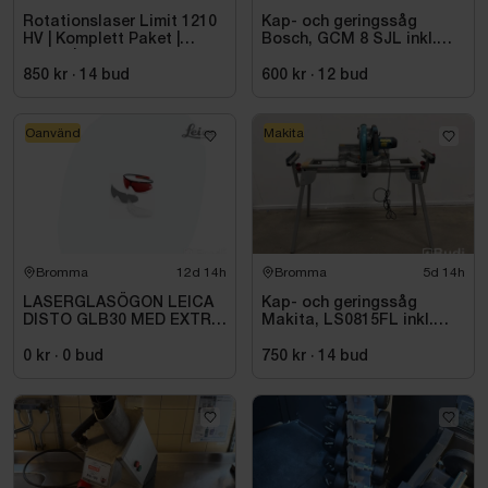
Rotationslaser Limit 1210
Kap- och geringssåg
HV | Komplett Paket |
Bosch, GCM 8 SJL inkl.
Stativ |
stativ Bosch, GTA 2600
850 kr
·
14
bud
600 kr
·
12
bud
Oanvänd
Makita
Bromma
12d 14h
Bromma
5d 14h
LASERGLASÖGON LEICA
Kap- och geringssåg
DISTO GLB30 MED EXTRA
Makita, LS0815FL inkl.
SOLGLAS
stativ med sidostöd
Bosch, GTA 2600
0 kr
·
0
bud
750 kr
·
14
bud