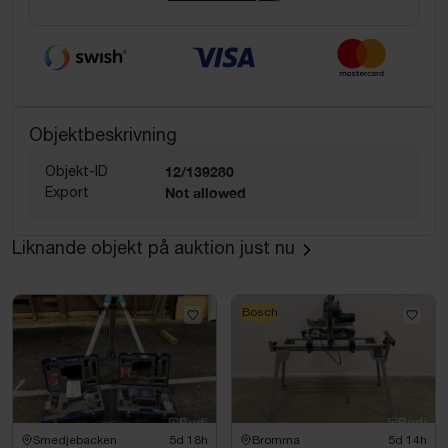
Objektbeskrivning
Objekt-ID
12/139280
Export
Not allowed
Liknande objekt på auktion just nu
Bosch
Smedjebacken
5d 18h
Bromma
5d 14h