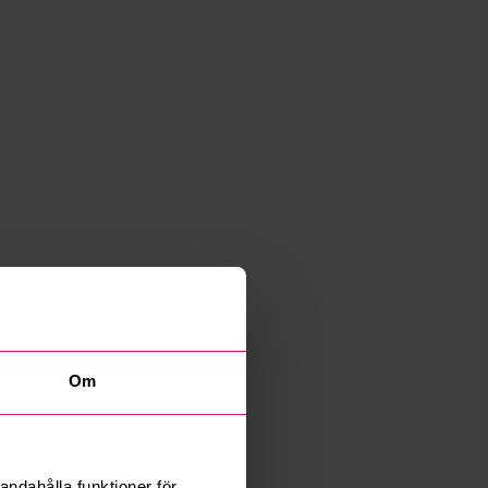
Om
andahålla funktioner för