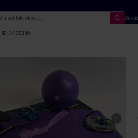
Aukti
Sök
ID: 3/139390
Nästa