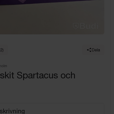
22)
Dela
holm
skit Spartacus och
skrivning