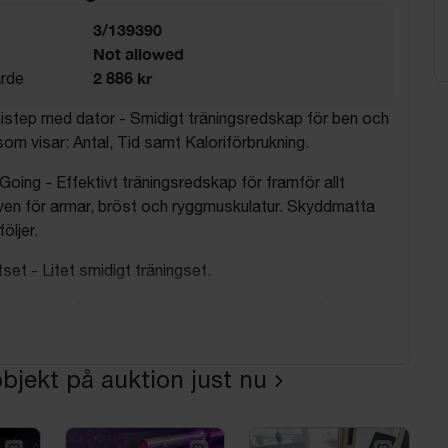
3/139390
Not allowed
2 886 kr
rde
istep med dator - Smidigt träningsredskap för ben och
om visar: Antal, Tid samt Kaloriförbrukning.
oing - Effektivt träningsredskap för framför allt
en för armar, bröst och ryggmuskulatur. Skyddmatta
öljer.
set - Litet smidigt träningset.
er - Innehåller en explosionssäker gymboll på 65 cm i
dpump, träningsmatta 173x61 cm som är 3 mm tjock,
samt ett träningsband på 0,35 mm x 120 cm.
bjekt på auktion just nu
ningsmatta - Mjuk matta anpassad för fristående
.ex. situps och streching. Kommer dessutom med ett
am med tips om hur man bäst tränar hemma.