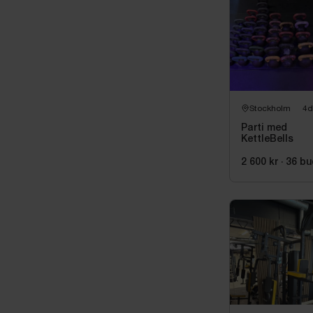
Produkterna k
Stockholm
4d
Parti med
KettleBells
2 600 kr
·
36
bu