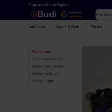
Hoppa till innehåll
Textbaserad (markdown) version av denna sida
Page available in English
Sök
Google Rating
4.5
Auktioner
Sport & Gym
Partier
Budhistorik
Objektsbeskrivning
Auktionsinformation
Auktionsmäklare
Vanliga frågor
Föregående