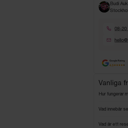
Budi Auk
Stockho
08-20
hello@
Google Rating
4.5
Vanliga f
Hur fungerar 
Vad innebär se
Vad är ett res