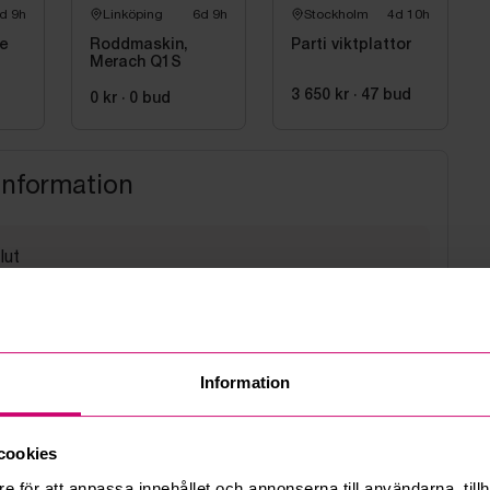
d 9h
Linköping
6d 9h
Stockholm
4d 10h
e
Roddmaskin,
Parti viktplattor
Merach Q1S
3 650 kr
·
47
bud
0 kr
·
0
bud
information
lut
6 12:06
med hello@budi.se
Information
i kl. 08 till 13
sväg 5A Bromma
cookies
e för att anpassa innehållet och annonserna till användarna, tillh