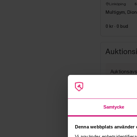
Linköping
6
Multigym, Dion
0 kr
·
0
bud
Auktions
Auktionsavs
24 juni 202
Visning
Efter ö.k. 
Utlämning
Samtycke
Fredag 26 jun
Adress
Linta Gård
Denna webbplats använder 
Export
Vi använder enhetsidentifierar