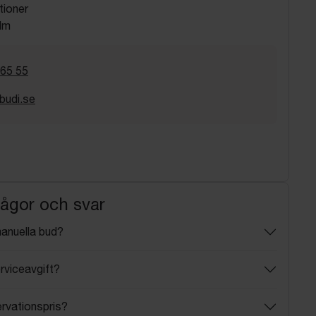
tioner
lm
 65 55
budi.se
rågor och svar
manuella bud?
rviceavgift?
ervationspris?