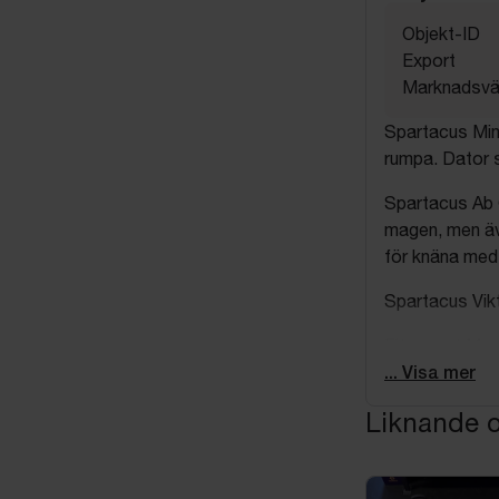
Objekt-ID
Export
Marknadsvä
Spartacus Min
rumpa. Dator s
Spartacus Ab G
magen, men äv
för knäna medf
Spartacus Vikt
Fitnesset Mast
diameter, han
... Visa mer
speedhopprep 
Liknande o
Spartacus Trä
träning som t
träningsprogr