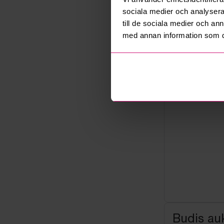
Not allowe
sociala medier och analysera 
Säljare
till de sociala medier och a
Företag
med annan information som du 
Budis auk