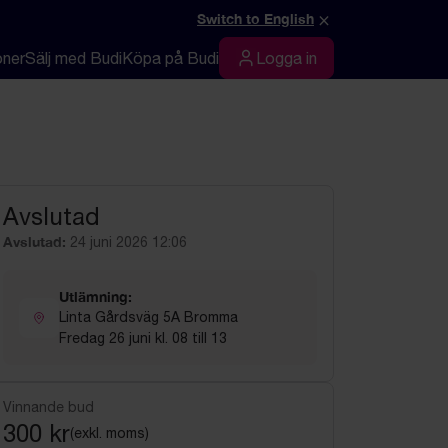
×
Switch to English
oner
Sälj med Budi
Köpa på Budi
Logga in
Logga in
Avslutad
Avslutad:
24 juni 2026 12:06
Utlämning:
Linta Gårdsväg 5A Bromma
Fredag 26 juni kl. 08 till 13
Vinnande bud
300 kr
(exkl. moms)