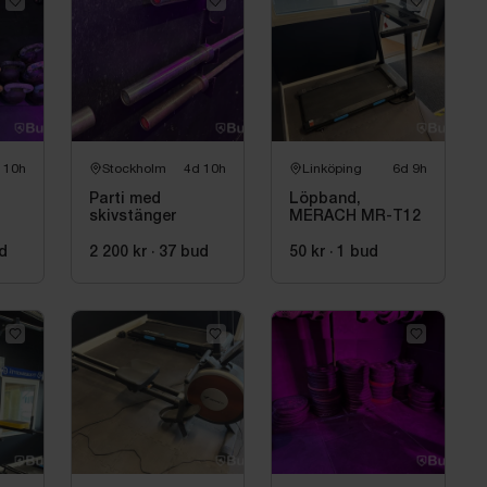
an ha skadat emballage.
 10h
Stockholm
4d 10h
Linköping
6d 9h
Parti med
Löpband,
skivstänger
MERACH MR-T12
d
2 200 kr
·
37
bud
50 kr
·
1
bud