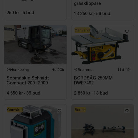
gräsklippare
250 kr
·
5
bud
13 250 kr
·
56
bud
Oanvänd
Norrköping
4d 20h
Bromma
11d 19h
Sopmaskin Schmidt
BORDSÅG 250MM
Compact 200 -2009
DWE7492
4 550 kr
·
39
bud
2 850 kr
·
13
bud
Oanvänd
Bosch