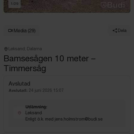
1
/
29
Media
(29)
Dela
Leksand, Dalarna
Bamsesågen 10 meter –
Timmersåg
Avslutad
Avslutad:
24 juni 2026 15:07
Utlämning:
Leksand
Enligt ö.k. med jens.holmstrom@budi.se