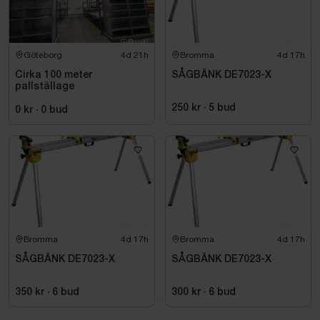
Instruktionspärm finns
Anmärkningar
Göteborg
4d 21h
Bromma
4d 17h
Startar vid enklare test
Cirka 100 meter
SÅGBÄNK DE7023-X
pallställage
Normalt bruksslitage förekommer
Sågbandets skick okänt
250 kr
·
5
bud
0 kr
·
0
bud
Se bilder för mer information och skick.
Bromma
4d 17h
Bromma
4d 17h
SÅGBÄNK DE7023-X
SÅGBÄNK DE7023-X
350 kr
·
6
bud
300 kr
·
6
bud