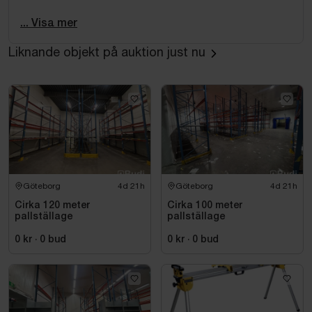
Tillverkningsår: 1998
... Visa mer
Såglängd: ca 10 meter
Serienummer: 612
Liknande objekt på auktion just nu
CE-märkt
3-fas
Utrustning
Komplett sågbana/stativ
Elektrisk matning
Sågaggregat
Göteborg
4d 21h
Göteborg
4d 21h
Kedjedrift
Justerbara stöd
Cirka 120 meter
Cirka 100 meter
pallställage
pallställage
Kyl-/smörjsystem
Höjdjustering
0 kr
·
0
bud
0 kr
·
0
bud
Elmotorer monterade
Övrigt
Har stått uppställd utomhus