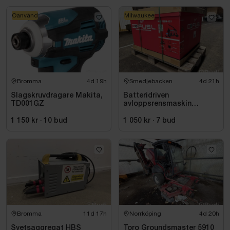
Oanvänd
Milwaukee
Bromma
4d 19h
Smedjebacken
4d 21h
Slagskruvdragare Makita,
Batteridriven
TD001GZ
avloppsrensmaskin
Milwaukee M18 FUEL M18
FSSM-121 | Oanvänd
1 150 kr
·
10
bud
1 050 kr
·
7
bud
Bromma
11d 17h
Norrköping
4d 20h
Svetsaggregat HBS
Toro Groundsmaster 5910