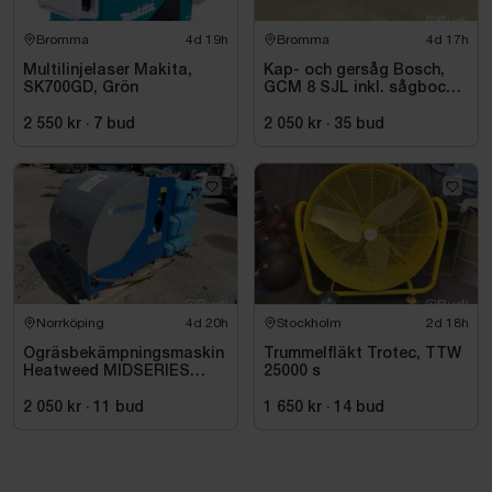
Bromma
4d 19h
Bromma
4d 17h
Multilinjelaser Makita,
Kap- och gersåg Bosch,
SK700GD, Grön
GCM 8 SJL inkl. sågbock
Bosch, GTA 2500
2 550 kr
·
7
bud
2 050 kr
·
35
bud
Norrköping
4d 20h
Stockholm
2d 18h
Ogräsbekämpningsmaskin
Trummelfläkt Trotec, TTW
Heatweed MIDSERIES
25000 s
22/8, -2015
2 050 kr
·
11
bud
1 650 kr
·
14
bud