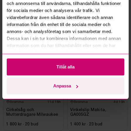
och annonserna till användarna, tillhandahålla funktioner
Kan ni frakta mina vunna objekt?
för sociala medier och analysera vår trafik. Vi
vidarebefordrar även sådana identifierare och annan
Läs fler frågor och svar
information från din enhet till de sociala medier och
annons- och analysföretag som vi samarbetar med.
Dessa kan i sin tur kombinera informationen med annan
Mer från samma kategori
information som du har tillhandahållit eller som de har
samlat in när du har använt deras tjänster.
Milwaukee
Oanvänd
Tillåt alla
Anpassa
Bromma
11d 18h
Bromma
4d 19h
Cirkelsåg och
Vinkelslip Makita,
Mutterdragare Milwaukee
GA005GZ
1 800 kr
·
20
bud
1 400 kr
·
23
bud