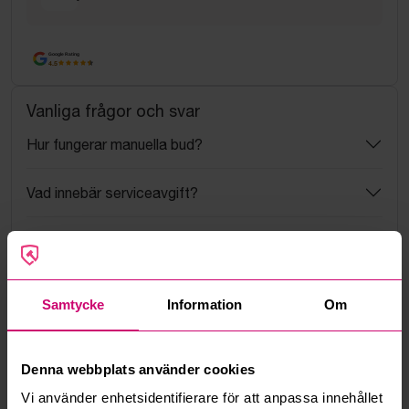
Google Rating
4.5
Vanliga frågor och svar
Hur fungerar manuella bud?
Vad innebär serviceavgift?
Vad är ett reservationspris?
Hur fungerar maxbud?
Samtycke
Information
Om
Hur fungerar budmotorn?
Denna webbplats använder cookies
Kan jag ångra ett bud?
Vi använder enhetsidentifierare för att anpassa innehållet