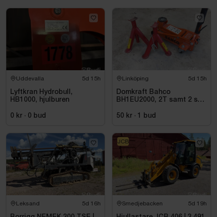
Uddevalla
5d 15h
Linköping
5d 15h
Lyftkran Hydrobull,
Domkraft Bahco
HB1000, hjulburen
BH1EU2000, 2T samt 2 st
pallbockar
0 kr
·
0
bud
50 kr
·
1
bud
JCB
Leksand
5d 16h
Smedjebacken
5d 19h