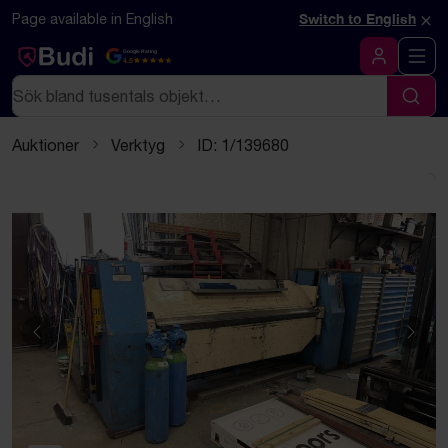
Hoppa till innehåll
Textbaserad (markdown) version av denna sida
×
Page available in English
Switch to English
Google Rating
4.5
Logga in
Sök
Sök
Auktioner
Verktyg
ID: 1/139680
Föregående
Näst