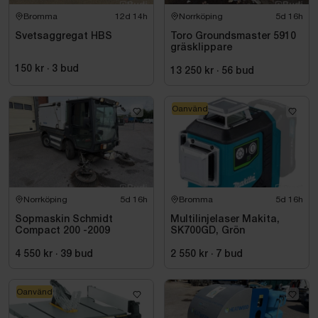
Bromma
12d 14h
Norrköping
5d 16h
Svetsaggregat HBS
Toro Groundsmaster 5910
gräsklippare
150 kr
·
3
bud
13 250 kr
·
56
bud
Oanvänd
Norrköping
5d 16h
Bromma
5d 16h
Sopmaskin Schmidt
Multilinjelaser Makita,
Compact 200 -2009
SK700GD, Grön
4 550 kr
·
39
bud
2 550 kr
·
7
bud
Oanvänd