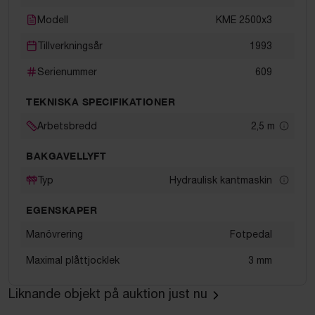
Modell
KME 2500x3
Tillverkningsår
1993
Serienummer
609
TEKNISKA SPECIFIKATIONER
Arbetsbredd
2,5
m
BAKGAVELLYFT
Typ
Hydraulisk kantmaskin
EGENSKAPER
Manövrering
Fotpedal
Maximal plåttjocklek
3 mm
Liknande objekt på auktion just nu