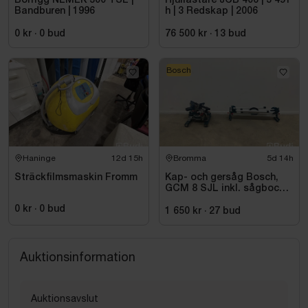
Borrigg NEMEK 300 TSE |
Hjullastare JCB 406 | 3 491
Bandburen | 1996
h | 3 Redskap | 2006
0 kr
·
0
bud
76 500 kr
·
13
bud
Bosch
Haninge
12d 15h
Bromma
5d 14h
Sträckfilmsmaskin Fromm
Kap- och gersåg Bosch,
GCM 8 SJL inkl. sågbock
Bosch, GTA 2500
0 kr
·
0
bud
1 650 kr
·
27
bud
Auktionsinformation
Auktionsavslut