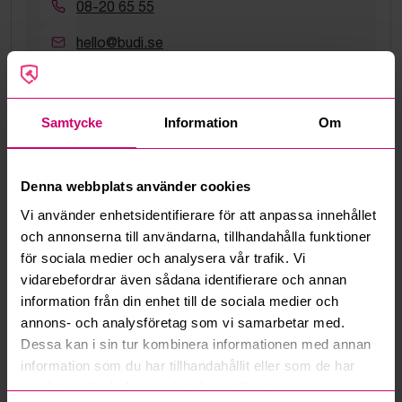
08-20 65 55
hello@budi.se
Google Rating
4.5
Samtycke
Information
Om
Vanliga frågor och svar
Denna webbplats använder cookies
Hur fungerar manuella bud?
Vi använder enhetsidentifierare för att anpassa innehållet
och annonserna till användarna, tillhandahålla funktioner
Vad innebär serviceavgift?
för sociala medier och analysera vår trafik. Vi
vidarebefordrar även sådana identifierare och annan
Vad är ett reservationspris?
information från din enhet till de sociala medier och
annons- och analysföretag som vi samarbetar med.
Hur fungerar maxbud?
Dessa kan i sin tur kombinera informationen med annan
information som du har tillhandahållit eller som de har
Hur fungerar budmotorn?
samlat in när du har använt deras tjänster.