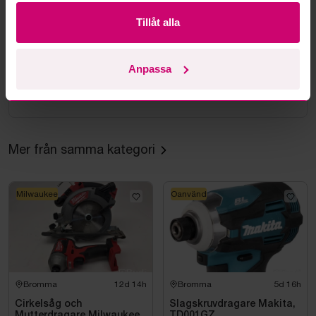
Kan jag ångra ett bud?
Tillåt alla
Kan ni frakta mina vunna objekt?
Anpassa
Läs fler frågor och svar
Mer från samma kategori
Milwaukee
Oanvänd
Bromma
12d 14h
Bromma
5d 16h
Cirkelsåg och
Slagskruvdragare Makita,
Mutterdragare Milwaukee
TD001GZ