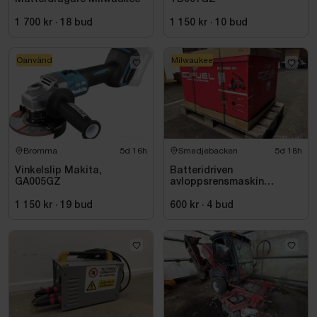
1 700 kr
·
18
bud
1 150 kr
·
10
bud
Oanvänd
Milwaukee
Bromma
5d 16h
Smedjebacken
5d 18h
Vinkelslip Makita,
Batteridriven
GA005GZ
avloppsrensmaskin
Milwaukee M18 FUEL M18
FSSM-121 | Oanvänd
1 150 kr
·
19
bud
600 kr
·
4
bud