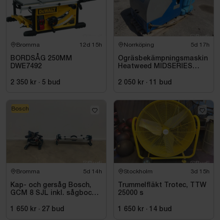
Bromma
12d 15h
Norrköping
5d 17h
BORDSÅG 250MM
Ogräsbekämpningsmaskin
DWE7492
Heatweed MIDSERIES
22/8, -2015
2 350 kr
·
5
bud
2 050 kr
·
11
bud
Bosch
Bromma
5d 14h
Stockholm
3d 15h
Kap- och gersåg Bosch,
Trummelfläkt Trotec, TTW
GCM 8 SJL inkl. sågbock
25000 s
Bosch, GTA 2500
1 650 kr
·
27
bud
1 650 kr
·
14
bud