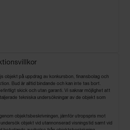
tionsvillkor
js objekt på uppdrag av konkursbon, finansbolag och
tion. Bud är alltid bindande och kan inte tas bort.
befintligt skick och utan garanti. Vi saknar möjlighet att
aljerade tekniska undersökningar av de objekt som
 igenom objektsbeskrivningen, jämför utropspris mot
, undersök objekt vid utannonserad visningstid samt vid
d betydande avvikelse från objektsbeskrivning,