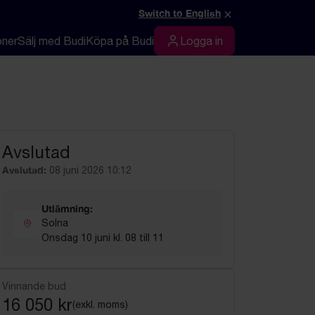
×
Switch to English
oner
Sälj med Budi
Köpa på Budi
Logga in
Logga in
Avslutad
Avslutad:
08 juni 2026 10:12
Utlämning:
Solna
Onsdag 10 juni kl. 08 till 11
Vinnande bud
16 050 kr
(exkl. moms)