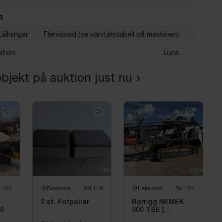
R
ällningar
Flerväxlad (se varvtalstabell på maskinen)
ation
Luna
bjekt på auktion just nu
 12h
Bromma
5d 11h
Leksand
5d 12h
2 st. Fotpallar
Borrigg NEMEK
00
300 TSE |
Bandburen | 1996