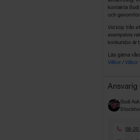
kontakta Budi 
och genomföra 
Vid köp från et
exempelvis rek
konkursbo är b
Läs gärna våra 
Villkor
/
Villkor
Ansvarig
Budi Auk
Stockho
08-20