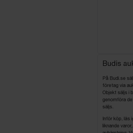
Budis auk
På Budi.se säl
företag via auk
Objekt säljs i 
genomföra det
säljs.
Inför köp, läs
liknande varor
avhämtning. Vi