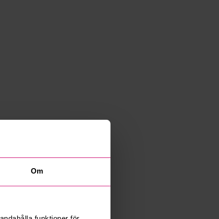
Om
andahålla funktioner för