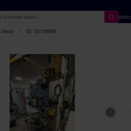
Aukti
Sök
& Skruv
ID: 10/139689
Nästa