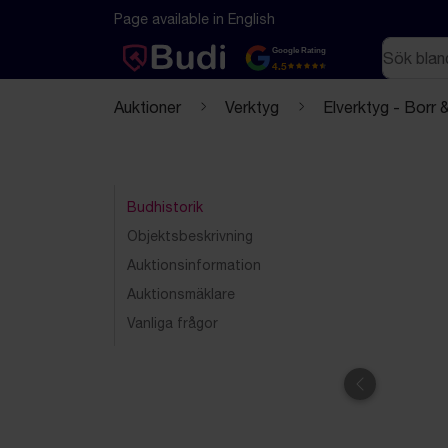
Hoppa till innehåll
Textbaserad (markdown) version av denna sida
Page available in English
Sök
Google Rating
4.5
Auktioner
Verktyg
Elverktyg - Borr 
Budhistorik
Objektsbeskrivning
Auktionsinformation
Auktionsmäklare
Vanliga frågor
Föregående