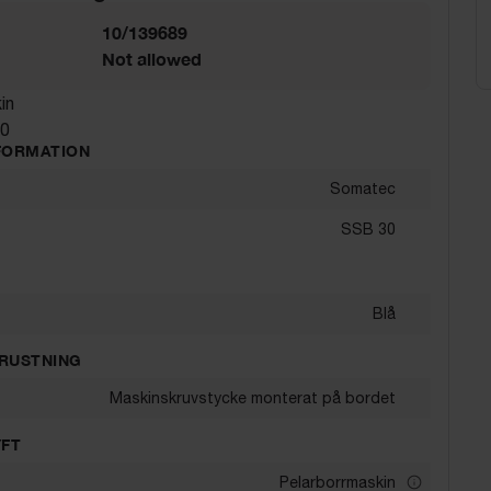
10/139689
Not allowed
in
30
FORMATION
Somatec
SSB 30
Blå
RUSTNING
Maskinskruvstycke monterat på bordet
FT
Pelarborrmaskin