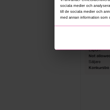
Auktionsavs
sociala medier och analysera 
08 juni 202
till de sociala medier och a
Visning
med annan information som du 
2/6 kl.09.0
Utlämning
Onsdag 10 ju
Adress
Solna
Export
Not allowe
Säljare
Konkursbo