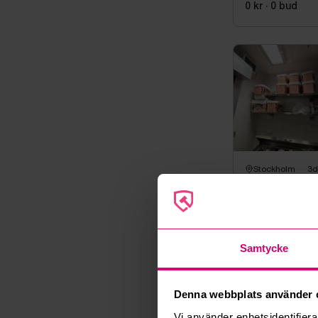
0 kr
·
0
bud
Stockholm
3d
2st rostfria hyl
novameta
0 kr
·
0
bud
Samtycke
Auktions
Denna webbplats använder 
Vi använder enhetsidentifierar