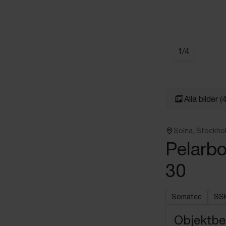
1
/
4
Alla bilder
(4
Solna, Stockho
Pelarb
30
Somatec
SS
Objektbe