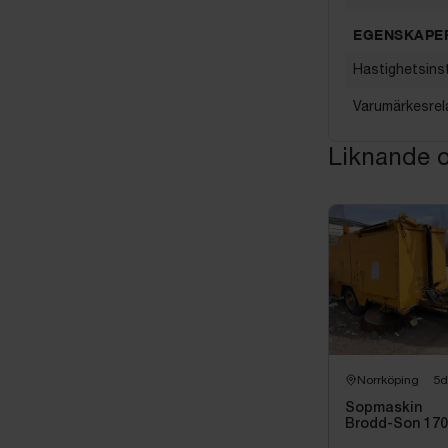
EGENSKAPE
Hastighetsinst
Varumärkesrel
Liknande o
Norrköping
5d
Sopmaskin
Brodd-Son 17