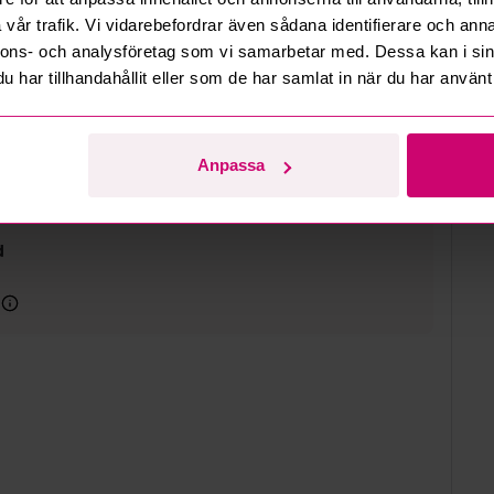
lut
vår trafik. Vi vidarebefordrar även sådana identifierare och anna
6 10:12
nnons- och analysföretag som vi samarbetar med. Dessa kan i sin
har tillhandahållit eller som de har samlat in när du har använt 
0-09.30 ef. ök. med hello@budi.se
ni kl. 08 till 11
Anpassa
d