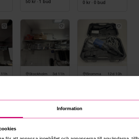
50 kr
·
1
bud
0 kr
·
0
bud
 11h
Stockholm
3d 11h
Bromma
12d 10h
lor
2 st rostfria hyllor
Slipmaskin Carat
novameta
BS-1254, 2000 W
50 kr
·
1
bud
50 kr
·
1
bud
Information
information
cookies
e för att anpassa innehållet och annonserna till användarna, tillh