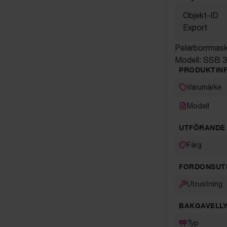
Objekt-ID
Export
Pelarborrmask
Modell: SSB 
PRODUKTIN
Varumärke
Modell
UTFÖRANDE
Färg
FORDONSUT
Utrustning
BAKGAVELLY
Typ