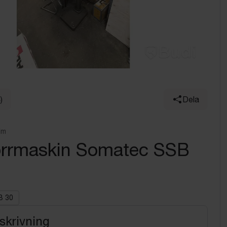
)
Dela
lm
orrmaskin Somatec SSB
B 30
skrivning