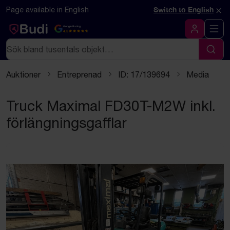
Hoppa till innehåll
×
Page available in English
Switch to English
Google Rating
4.5
Logga in
Sök
Sök
Auktioner
Entreprenad
ID: 17/139694
Media
Truck Maximal FD30T-M2W inkl.
förlängningsgafflar