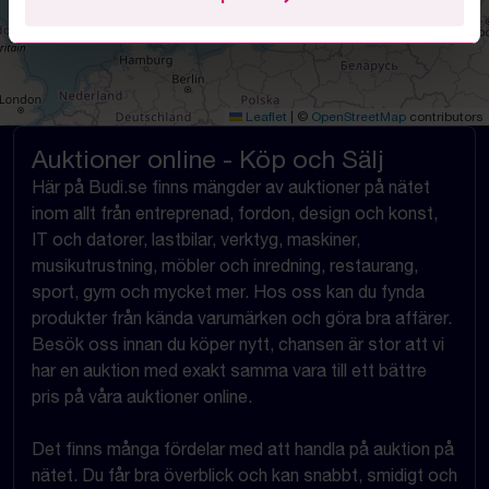
Leaflet
|
©
OpenStreetMap
contributors
Auktioner online - Köp och Sälj
Här på Budi.se finns mängder av auktioner på nätet
inom allt från entreprenad, fordon, design och konst,
IT och datorer, lastbilar, verktyg, maskiner,
musikutrustning, möbler och inredning, restaurang,
sport, gym och mycket mer. Hos oss kan du fynda
produkter från kända varumärken och göra bra affärer.
Besök oss innan du köper nytt, chansen är stor att vi
har en auktion med exakt samma vara till ett bättre
pris på våra auktioner online.
Det finns många fördelar med att handla på auktion på
nätet. Du får bra överblick och kan snabbt, smidigt och