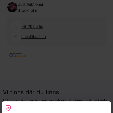
Budi Auktioner
Stockholm
08-20 65 55
hello@budi.se
Google Rating
4.5
Vi finns där du finns
Vi har kontor, servicecenter och uppställningsplatser i hela
Sverige för att kunna hjälpa dig snabbt – var du än befinner
dig.