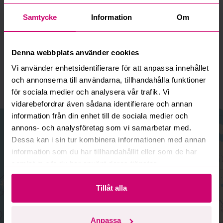
Samtycke
Information
Om
Bromma (Huvudkontor)
Välj anläggning:
Denna webbplats använder cookies
Adress:
Bromma
Vi använder enhetsidentifierare för att anpassa innehållet
Linta Gårdsväg 5A
och annonserna till användarna, tillhandahålla funktioner
168 74 Bromma
för sociala medier och analysera vår trafik. Vi
vidarebefordrar även sådana identifierare och annan
information från din enhet till de sociala medier och
+
annons- och analysföretag som vi samarbetar med.
−
Dessa kan i sin tur kombinera informationen med annan
information som du har tillhandahållit eller som de har
samlat in när du har använt deras tjänster.
Tillåt alla
Anpassa