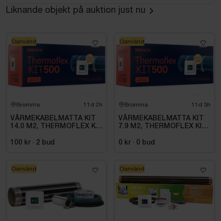
Liknande objekt på auktion just nu
Oanvänd
Oanvänd
Bromma
11d 2h
Bromma
11d 3h
VÄRMEKABELMATTA KIT
VÄRMEKABELMATTA KIT
14.0 M2, THERMOFLEX KIT
7.9 M2, THERMOFLEX KIT
500 1700W
500 940W
100 kr
·
2
bud
0 kr
·
0
bud
Oanvänd
Oanvänd