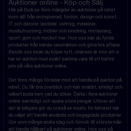
Auktioner online - Köp och Sälj
Här på Budi.se finns mängder av auktioner på nätet
inom allt från entreprenad, fordon, design och konst,
IT och datorer, lastbilar, verktyg, maskiner,
musikutrustning, möbler och inredning, restaurang,
sport, gym och mycket mer. Hos oss kan du fynda
produkter från kända varumärken och göra bra affärer.
Besök oss innan du köper nytt, chansen är stor att vi
har en auktion med exakt samma vara till ett bättre
pris på våra auktioner online.
Det finns många fördelar med att handla på auktion på
nätet. Du får bra överblick och kan snabbt, smidigt och
säkert buda hem vad du söker. Delta i flera auktioner
online samtidigt och spara stora pengar. Utöver att
det är billigare gör du också en insats för klimatet när
du väljer att handla använda och begagnade produkter.
Gör som många andra idag och försök till största mån
att handla hållbart på auktioner online. Hos oss på