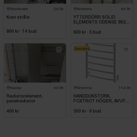
Stockholm
2d 3h
Bromma
4d 3h
Kran stråle
YTTERDÖRR SOLID
ELEMENTS ODENSE 9X21
HÖGER VIT
800 kr
·
14
bud
600 kr
·
5
bud
Oanvänd
Nacka
4d 5h
Bromma
11d 3h
Radiatorelement,
HANDDUKSTORK.
panelradiator
FOXTROT HÖGER, AV\/PÅ
KNAPP. 80W \/IP44\/230V
400 kr
350 kr
·
6
bud