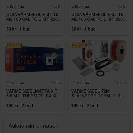
Bromma
11d 3h
Bromma
11d 3h
GOLVVÄRMEFOLIEKIT 10
GOLVVÄRMEFOLIEKIT 10
M2 100 CM, FOIL KIT 230
M2 100 CM, FOIL KIT 230
V. 1 M
V. 1 M
50 kr
·
1
bud
50 kr
·
1
bud
Oanvänd
Oanvänd
Bromma
11d 3h
Bromma
11d 3h
VÄRMEKABELMATTA KIT
VÄRMEKABEL 72M
6.6 M2, THERMOFLEX KIT
SJÄLVBEGR.TERM, R-RD-
500 780W
B-72M\/SENZ
100 kr
·
2
bud
100 kr
·
2
bud
Auktionsinformation