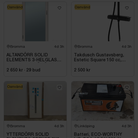
Oanvänd
Oanvänd
Bromma
4d 3h
Bromma
4d 3h
ALTANDÖRR SOLID
Takdusch Gustavsberg,
ELEMENTS 3-HELGLAS
Estetic Square 150 cc,
VHED 9X21 TRÄ VÄNSTER
mattsvart
2 650 kr
·
29
bud
2 500 kr
Oanvänd
Bromma
4d 3h
Linköping
4d 3h
YTTERDÖRR SOLID
Batteri, ECO-WORTHY