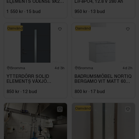
ELEMENTS ODENSE 9X20
LiFePO4, 12.8 V 280 Ah
HÖGER VIT
1 550 kr
·
15
bud
950 kr
·
13
bud
Oanvänd
Oanvänd
Bromma
4d 3h
Bromma
4d 2h
YTTERDÖRR SOLID
BADRUMSMÖBEL NORTIQ
ELEMENTS VÄXJÖ
BERGAMO VIT MATT 60
M10X21 HÖGER ANTRACIT
CM
850 kr
·
12
bud
800 kr
·
17
bud
Oanvänd