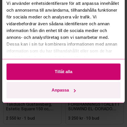
Vi använder enhetsidentifierare för att anpassa innehållet
Kan ni frakta mina vunna objekt?
och annonserna till användarna, tillhandahålla funktioner
för sociala medier och analysera vår trafik. Vi
Läs fler frågor och svar
vidarebefordrar även sådana identifierare och annan
information från din enhet till de sociala medier och
annons- och analysföretag som vi samarbetar med.
Mer från samma kategori
Dessa kan i sin tur kombinera informationen med annan
information som du har tillhandahållit eller som de har
samlat in när du har använt deras tjänster.
Oanvänd
Oanvänd
Tillåt alla
Anpassa
Bromma
4d 3h
Bromma
11d 2h
Takdusch Gustavsberg,
FÖRBRÄNNINGSTOALETT
Estetic Square 150 cc,
SUNWIND EL-DORADO
mattsvart
PLUS
2 550 kr
·
1
bud
3 250 kr
·
10
bud