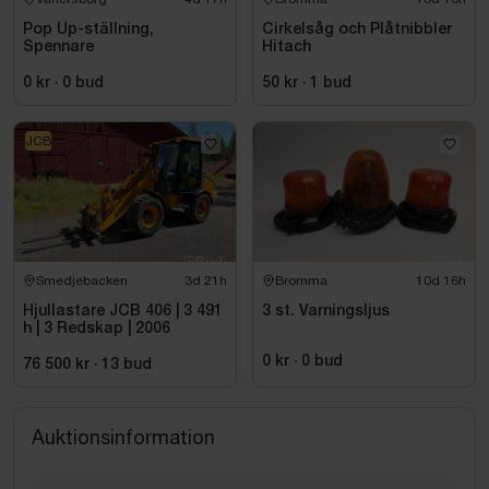
Pop Up-ställning,
Cirkelsåg och Plåtnibbler
Spennare
Hitach
0 kr
·
0
bud
50 kr
·
1
bud
JCB
Smedjebacken
3d 21h
Bromma
10d 16h
Hjullastare JCB 406 | 3 491
3 st. Varningsljus
h | 3 Redskap | 2006
0 kr
·
0
bud
76 500 kr
·
13
bud
Auktionsinformation