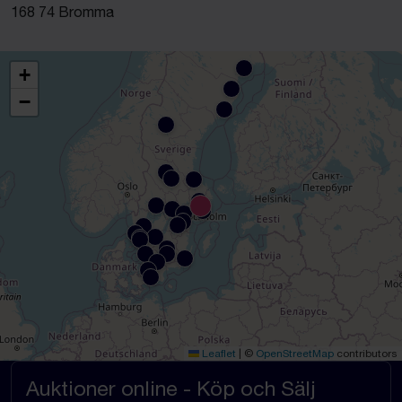
168 74 Bromma
+
−
Leaflet
|
©
OpenStreetMap
contributors
Auktioner online - Köp och Sälj