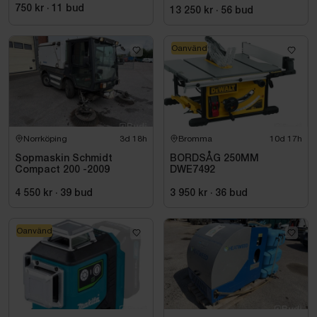
750 kr
·
11
bud
13 250 kr
·
56
bud
Oanvänd
Norrköping
3d 18h
Bromma
10d 17h
Sopmaskin Schmidt
BORDSÅG 250MM
Compact 200 -2009
DWE7492
4 550 kr
·
39
bud
3 950 kr
·
36
bud
Oanvänd