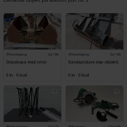
Norrköping
3d 18h
Norrköping
3d 18h
Gripskopa med rotor
Sandspridare (rep-objekt)
0 kr
·
0
bud
0 kr
·
0
bud
Vänersborg
4d 17h
Bromma
10d 16h