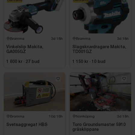
Bromma
3d 18h
Bromma
3d 18h
Vinkelslip Makita,
Slagskruvdragare Makita,
GA005GZ
TD001GZ
1 600 kr
·
27
bud
1 150 kr
·
10
bud
Bromma
10d 16h
Norrköping
3d 18h
Svetsaggregat HBS
Toro Groundsmaster 5910
gräsklippare