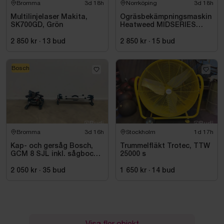
Bromma
3d 18h
Norrköping
3d 18h
Multilinjelaser Makita,
Ogräsbekämpningsmaskin
SK700GD, Grön
Heatweed MIDSERIES
22/8, -2015
2 850 kr
·
13
bud
2 850 kr
·
15
bud
Bosch
Bromma
3d 16h
Stockholm
1d 17h
Kap- och gersåg Bosch,
Trummelfläkt Trotec, TTW
GCM 8 SJL inkl. sågbock
25000 s
Bosch, GTA 2500
2 050 kr
·
35
bud
1 650 kr
·
14
bud
Visa fler objekt