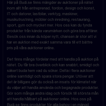
Här på Budi.se finns mängder av auktioner på nätet
inom allt från entreprenad, fordon, design och konst,
IT och datorer, lastbilar, verktyg, maskiner,
musikutrustning, möbler och inredning, restaurang,
sport, gym och mycket mer. Hos oss kan du fynda
produkter från kända varumärken och göra bra affärer.
Besök oss innan du köper nytt, chansen är stor att vi
har en auktion med exakt samma vara till ett bättre
pris på våra auktioner online.
Det finns många fördelar med att handla på auktion på
nätet. Du får bra överblick och kan snabbt, smidigt och
säkert buda hem vad du söker. Delta i flera auktioner
online samtidigt och spara stora pengar. Utöver att
det är billigare gör du också en insats för klimatet när
du väljer att handla använda och begagnade produkter.
Gör som många andra idag och försök till största mån
att handla hållbart på auktioner online. Hos oss på
Budi.se finns produkter för alla behov i en mängd