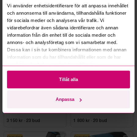
Vi använder enhetsidentifierare för att anpassa innehållet
och annonserna till användarna, tillhandahålla funktioner
Läs fler frågor och svar
för sociala medier och analysera vår trafik. Vi
vidarebefordrar även sådana identifierare och annan
information från din enhet till de sociala medier och
Mer från samma kategori
annons- och analysföretag som vi samarbetar med.
Dessa kan i sin tur kombinera informationen med annan
information som du har tillhandahållit eller som de har
Milwaukee
Milwaukee
samlat in när du har använt deras tjänster.
Tillåt alla
Smedjebacken
3d 20h
Bromma
10d 16h
Anpassa
Batteridriven
Cirkelsåg och
avloppsrensmaskin
Mutterdragare Milwaukee
Milwaukee M18 FUEL M18
FSSM-121 | Oanvänd
3 150 kr
·
23
bud
1 800 kr
·
20
bud
Oanvänd
Oanvänd