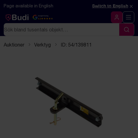
Hoppa till innehåll
Textbaserad (markdown) version av denna sida
×
Page available in English
Switch to English
Google Rating
4.5
Logga in
Sök
Sök
Auktioner
Verktyg
ID: 54/139811