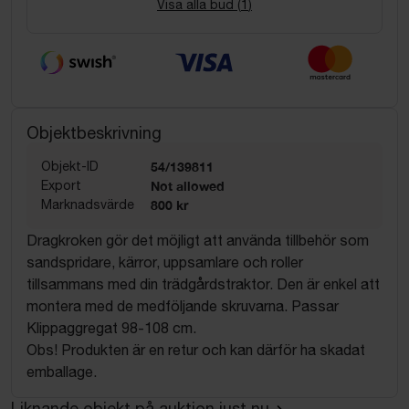
Visa alla bud (
1
)
Objektbeskrivning
Objekt-ID
54/139811
Export
Not allowed
Marknadsvärde
800 kr
Dragkroken gör det möjligt att använda tillbehör som
sandspridare, kärror, uppsamlare och roller
tillsammans med din trädgårdstraktor. Den är enkel att
montera med de medföljande skruvarna. Passar
Klippaggregat 98-108 cm.
Obs! Produkten är en retur och kan därför ha skadat
emballage.
Liknande objekt på auktion just nu