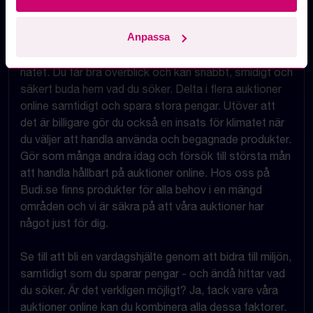
har en auktion med exakt samma vara till ett bättre
pris på våra auktioner online.
Anpassa
Det finns många fördelar med att handla på auktion på
nätet. Du får bra överblick och kan snabbt, smidigt och
säkert buda hem vad du söker. Delta i flera auktioner
online samtidigt och spara stora pengar. Utöver att
det är billigare gör du också en insats för klimatet när
du väljer att handla använda och begagnade produkter.
Gör som många andra idag och försök till största mån
att handla hållbart på auktioner online. Hos oss på
Budi.se finns produkter för alla behov i en mängd
områden och vi är säkra på att våra auktioner har
något just för dig.
Se till att bli en vardagshjälte genom att bidra till miljön,
samtidigt som du sparar pengar - och ändå hittar vad
du söker. Är det verkligen möjligt? Ja, tack vare våra
auktioner online kan du kombinera alla dessa faktorer.