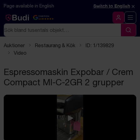
Hoppa till innehåll
×
Page available in English
Switch to English
Google Rating
4.5
Logga in
Sök
Sök
Auktioner
Restaurang & Kök
ID: 1/139829
Video
Espressomaskin Expobar / Crem
Compact MI-C-2GR 2 grupper