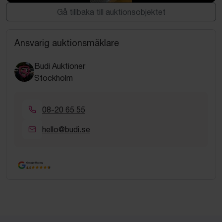
Espressomaskin Expobar / Crem Compact MI-C-2GR 2 grup
Gå tillbaka till auktionsobjektet
Ansvarig auktionsmäklare
Budi Auktioner
Stockholm
08-20 65 55
hello@budi.se
Google Rating
4.5