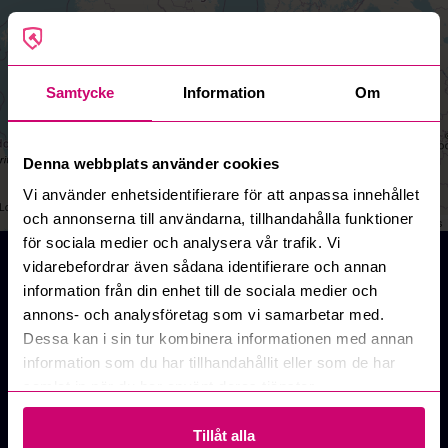
Samtycke
Information
Om
Denna webbplats använder cookies
Vi använder enhetsidentifierare för att anpassa innehållet
och annonserna till användarna, tillhandahålla funktioner
Leaflet
|
©
OpenStreetMap
contributors
för sociala medier och analysera vår trafik. Vi
Auktioner online - Köp och Sälj
vidarebefordrar även sådana identifierare och annan
Här på Budi.se finns mängder av auktioner på nätet
information från din enhet till de sociala medier och
inom allt från entreprenad, fordon, design och konst,
annons- och analysföretag som vi samarbetar med.
IT och datorer, lastbilar, verktyg, maskiner,
Dessa kan i sin tur kombinera informationen med annan
musikutrustning, möbler och inredning, restaurang,
information som du har tillhandahållit eller som de har
sport, gym och mycket mer. Hos oss kan du fynda
samlat in när du har använt deras tjänster.
produkter från kända varumärken och göra bra affärer.
Besök oss innan du köper nytt, chansen är stor att vi
Tillåt alla