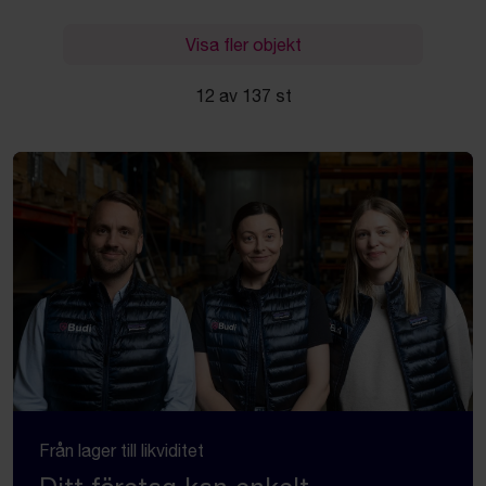
Visa fler objekt
12 av 137 st
Från lager till likviditet