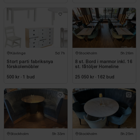
Kävlinge
5d 7h
Stockholm
5h 26m
Stort parti fabriksnya
8 st. Bord i marmor inkl. 16
förskolemöbler
st. fåtöljer Homeline
500 kr
·
1
bud
25 050 kr
·
162
bud
Stockholm
5h 33m
Stockholm
5h 25m