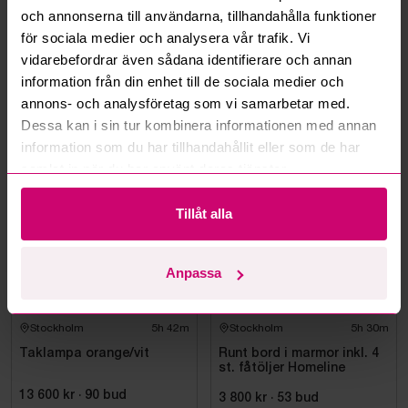
och annonserna till användarna, tillhandahålla funktioner
Kan ni frakta mina vunna objekt?
för sociala medier och analysera vår trafik. Vi
vidarebefordrar även sådana identifierare och annan
Läs fler frågor och svar
information från din enhet till de sociala medier och
annons- och analysföretag som vi samarbetar med.
Dessa kan i sin tur kombinera informationen med annan
information som du har tillhandahållit eller som de har
Mer från samma kategori
samlat in när du har använt deras tjänster.
Tillåt alla
Anpassa
Stockholm
5h 42m
Stockholm
5h 30m
Taklampa orange/vit
Runt bord i marmor inkl. 4
st. fåtöljer Homeline
13 600 kr
·
90
bud
3 800 kr
·
53
bud