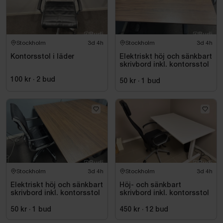
Stockholm
3d 4h
Stockholm
3d 4h
Kontorsstol i läder
Elektriskt höj och sänkbart
skrivbord inkl. kontorsstol
100 kr
·
2
bud
50 kr
·
1
bud
Stockholm
3d 4h
Stockholm
3d 4h
Elektriskt höj och sänkbart
Höj- och sänkbart
skrivbord inkl. kontorsstol
skrivbord inkl. kontorsstol
50 kr
·
1
bud
450 kr
·
12
bud