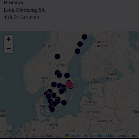
Bromma
Linta Gårdsväg 5A
168 74 Bromma
+
−
Leaflet
|
©
OpenStreetMap
contributors