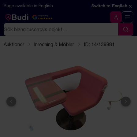
Hoppa till innehåll
Textbaserad (markdown) version av denna sida
×
Page available in English
Switch to English
Google Rating
4.5
Logga in
Sök
Sök
Auktioner
Inredning & Möbler
ID: 14/139881
Föregående
Näst