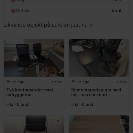
Material
Textil
Liknande objekt på auktion just nu
Haninge
12d 5h
Haninge
12d 5h
Två kontorsstolar med
Kontorsarbetsplats med
nätryggstöd
höj- och sänkbart
skrivbord och kontorsstol
0 kr
·
0
bud
0 kr
·
0
bud