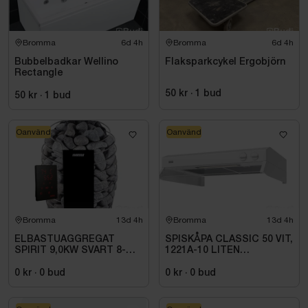
Bromma
6d 4h
Bromma
6d 4h
Bubbelbadkar Wellino
Flaksparkcykel Ergobjörn
Rectangle
50 kr
·
1
bud
50 kr
·
1
bud
Oanvänd
Oanvänd
Bromma
13d 4h
Bromma
13d 4h
ELBASTUAGGREGAT
SPISKÅPA CLASSIC 50 VIT,
SPIRIT 9,0KW SVART 8-
1221A-10 LITEN
14M3 HSP904MXV HARVIA
VOLYMDEL
INKL. XENIO WIFI
0 kr
·
0
bud
0 kr
·
0
bud