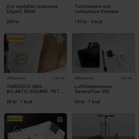
2 st oljefyllda radiatorer
Tvättmaskin och
Eligent, 800W
torktumlare Siemens
200 kr
150 kr
·
4
bud
Oanvänd
Bromma
13d 3h
Bromma
13d 4h
TAKDUSCH GBG
Luftflödesmätare
ATLANTIC SQUARE, PKT.
SwemaFlow 233
M.TERM BL 160C\/C,
KROM
50 kr
·
1
bud
50 kr
·
1
bud
Oanvänd