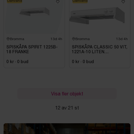
Oanvänd
Oanvänd
Bromma
13d 4h
Bromma
13d 4h
SPISKÅPA SPIRIT 1225B-
SPISKÅPA CLASSIC 50 VIT,
18 FRANKE
1221A-10 LITEN
VOLYMDEL
0 kr
·
0
bud
0 kr
·
0
bud
Visa fler objekt
12 av 21 st