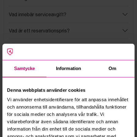
Vad innebär serviceavgift?
Vad är ett reservationspris?
Hur fungerar maxbud?
Hur fungerar budmotorn?
Samtycke
Information
Om
Kan jag ångra ett bud?
Denna webbplats använder cookies
Kan ni frakta mina vunna objekt?
Vi använder enhetsidentifierare för att anpassa innehållet
och annonserna till användarna, tillhandahålla funktioner
Läs fler frågor och svar
för sociala medier och analysera vår trafik. Vi
vidarebefordrar även sådana identifierare och annan
information från din enhet till de sociala medier och
Mer från samma kategori
annons- och analysföretag som vi samarbetar med.