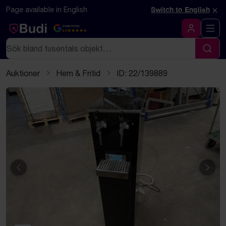
Hoppa till innehåll
Textbaserad (markdown) version av denna sida
×
Page available in English
Switch to English
Google Rating
4.5
Logga in
Sök
Sök
Auktioner
Hem & Fritid
ID: 22/139889
Föregående
Näst