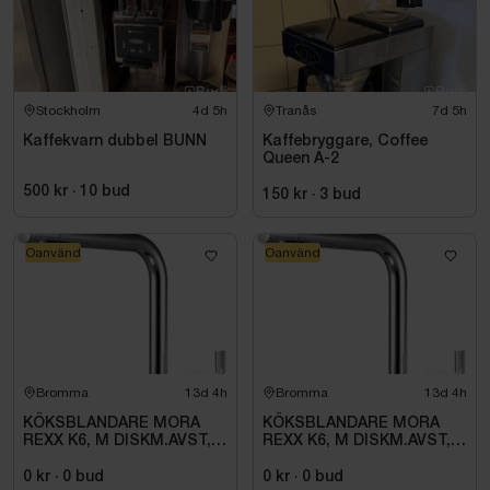
Stockholm
4d 5h
Tranås
7d 5h
Kaffekvarn dubbel BUNN
Kaffebryggare, Coffee
Queen A-2
500 kr
·
10
bud
150 kr
·
3
bud
Oanvänd
Oanvänd
Bromma
13d 4h
Bromma
13d 4h
KÖKSBLANDARE MORA
KÖKSBLANDARE MORA
REXX K6, M DISKM.AVST,
REXX K6, M DISKM.AVST,
KROM
KROM
0 kr
·
0
bud
0 kr
·
0
bud