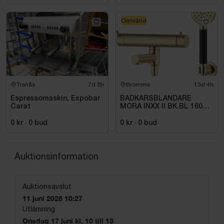
Oanvänd
Tranås
7d 5h
Bromma
13d 4h
Espressomaskin, Expobar
BADKARSBLANDARE
Carat
MORA INXX II BK.BL 160
C\/C BB, M.VRIDPIP.
BORSTAD MÄSSING PVD
0 kr
·
0
bud
0 kr
·
0
bud
Auktionsinformation
Auktionsavslut
11 juni 2026 10:27
Utlämning
Onsdag 17 juni kl. 10 till 13