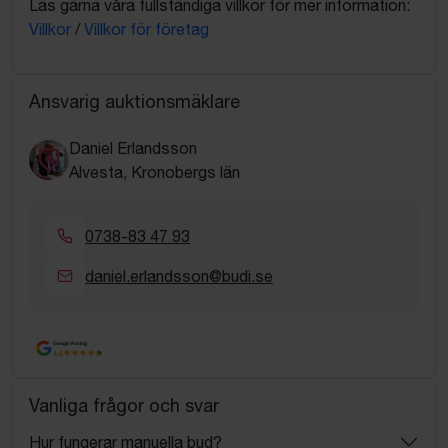
Läs gärna våra fullständiga villkor för mer information:
Villkor
/
Villkor för företag
Ansvarig auktionsmäklare
Daniel Erlandsson
Alvesta, Kronobergs län
0738-83 47 93
daniel.erlandsson@budi.se
Google Rating
4.5
Vanliga frågor och svar
Hur fungerar manuella bud?