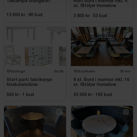
Taklampa orange/vit
Runt bord i marmor inkl. 4
st. fåtöljer Homeline
13 600 kr
·
90
bud
3 800 kr
·
53
bud
Kävlinge
5d 6h
Stockholm
5h 4m
Stort parti fabriksnya
8 st. Bord i marmor inkl. 16
förskolemöbler
st. fåtöljer Homeline
500 kr
·
1
bud
25 050 kr
·
162
bud