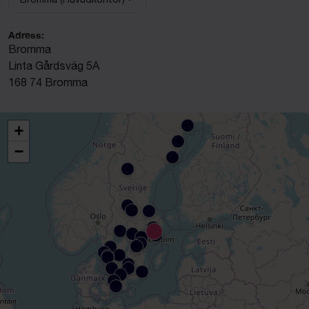
Välj anläggning:
Adress:
Bromma
Linta Gårdsväg 5A
168 74 Bromma
+
−