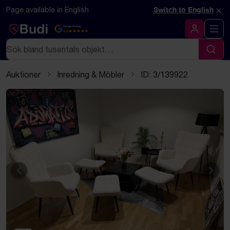
Hoppa till innehåll
Textbaserad (markdown) version av denna sida
×
Page available in English
Switch to English
Google Rating
4.5
Logga in
Sök
Sök
Auktioner
Inredning & Möbler
ID: 3/139922
Föregående
Näst