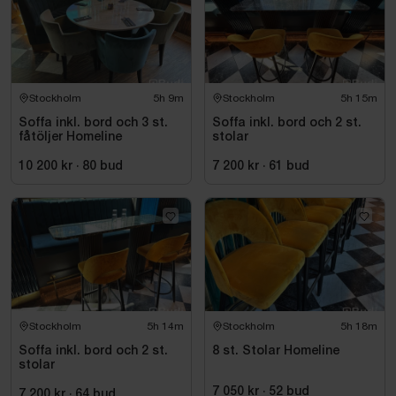
Stockholm
5h 9m
Stockholm
5h 15m
Soffa inkl. bord och 3 st.
Soffa inkl. bord och 2 st.
fåtöljer Homeline
stolar
10 200 kr
·
80
bud
7 200 kr
·
61
bud
Stockholm
5h 14m
Stockholm
5h 18m
Soffa inkl. bord och 2 st.
8 st. Stolar Homeline
stolar
7 050 kr
·
52
bud
7 200 kr
·
64
bud