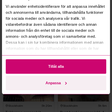
Vi använder enhetsidentifierare för att anpassa innehållet
och annonserna till användarna, tillhandahålla funktioner
Kan jag ångra ett bud?
för sociala medier och analysera vår trafik. Vi
vidarebefordrar även sådana identifierare och annan
Kan ni frakta mina vunna objekt?
information från din enhet till de sociala medier och
annons- och analysföretag som vi samarbetar med.
Läs fler frågor och svar
Dessa kan i sin tur kombinera informationen med annan
information som du har tillhandahållit eller som de har
samlat in när du har använt deras tjänster.
Mer från samma kategori
Tillåt alla
Anpassa
Stockholm
5h 20m
Stockholm
5h 8m