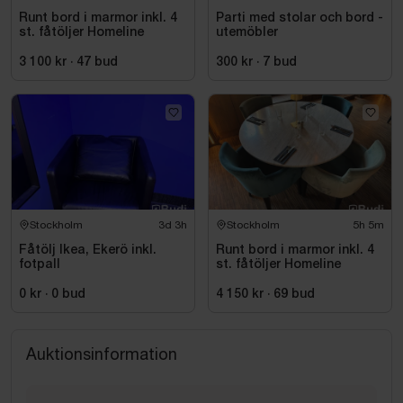
Runt bord i marmor inkl. 4
Parti med stolar och bord -
st. fåtöljer Homeline
utemöbler
3 100 kr
·
47
bud
300 kr
·
7
bud
Stockholm
3d 3h
Stockholm
5h 5m
Fåtölj Ikea, Ekerö inkl.
Runt bord i marmor inkl. 4
fotpall
st. fåtöljer Homeline
0 kr
·
0
bud
4 150 kr
·
69
bud
Auktionsinformation