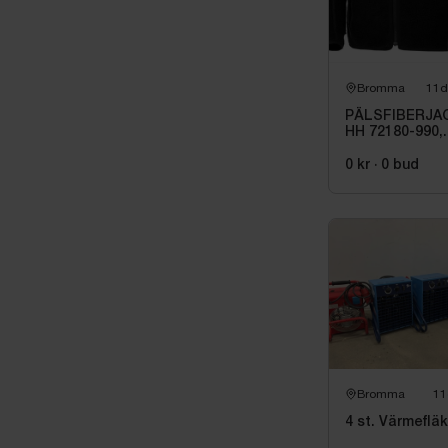
Spöaktion: Fa
Handtagstyp:
Vikt: 120 g
Bromma
11d
Orginalförpack
PÄLSFIBERJA
HH 72180-990,
SVART HERITA
STL 4XL
0 kr
·
0
bud
Bromma
11
4 st. Värmefläk