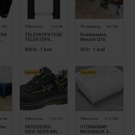
st
 EVA
 10h
Bromma
11d 9h
Linköping
4d 10h
ning medföljer ej.
CKA
TELESKOPSTEGE
Roddmaskin,
TELESTEPS
Merach Q1S
GE.
PRIME, 4.1M M
UTFÄLLBAR
900 kr
·
1
bud
50 kr
·
1
bud
STABILISATOR
Oanvänd
Oanvänd
d 9h
Bromma
11d 11h
Bromma
11d 10h
tar
SKYDDSSKO
UTDRAGBAR
SIEVI 52378 AIR,
MESHBACK 4-