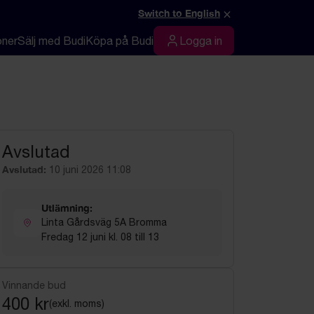
×
Switch to English
oner
Sälj med Budi
Köpa på Budi
Logga in
Logga in
Avslutad
Avslutad:
10 juni 2026 11:08
Utlämning:
Linta Gårdsväg 5A Bromma
Fredag 12 juni kl. 08 till 13
Vinnande bud
400 kr
(exkl. moms)