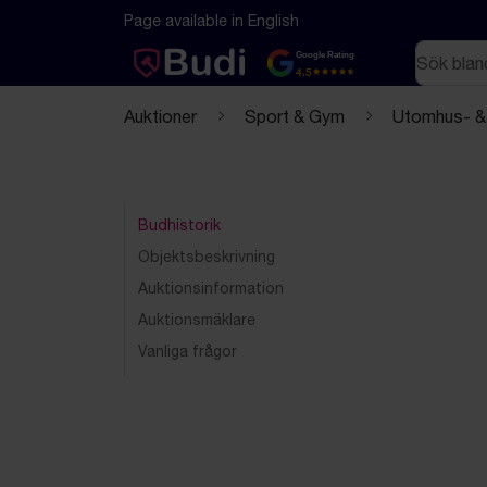
Hoppa till innehåll
Textbaserad (markdown) version av denna sida
Page available in English
Sök
Google Rating
4.5
Auktioner
Sport & Gym
Utomhus- & 
Budhistorik
Objektsbeskrivning
Auktionsinformation
Auktionsmäklare
Vanliga frågor