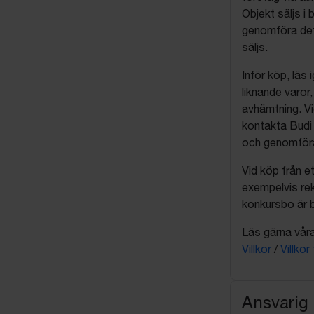
Objekt säljs i 
genomföra det
säljs.
Inför köp, läs
liknande varor
avhämtning. Vi
kontakta Budi 
och genomföra 
Vid köp från et
exempelvis rek
konkursbo är b
Läs gärna våra 
Villkor
/
Villkor
Ansvarig