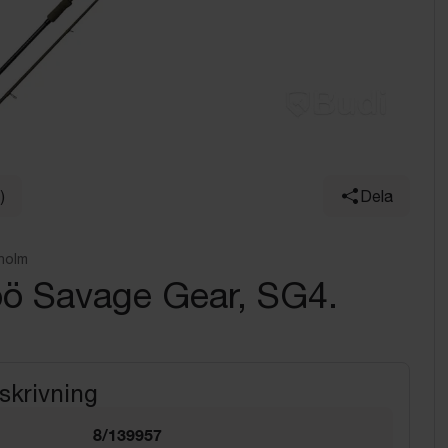
)
Dela
holm
pö Savage Gear, SG4.
skrivning
8/139957