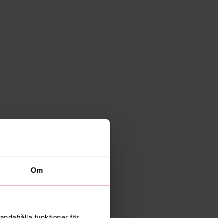
Om
andahålla funktioner för