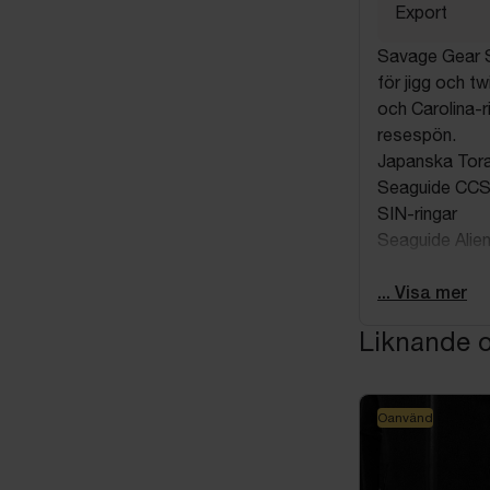
Export
Savage Gear 
för jigg och t
och Carolina-
resespön.
Japanska Tora
Seaguide CCS-r
SIN-ringar
Seaguide Alie
Kastviktsinter
... Visa mer
Spölängd i cm
Liknande o
Spölängd i fot
Spölängd vid 
Antal spödelar
Passande rulls
Oanvänd
Passande lina
Spötyp: Hasp