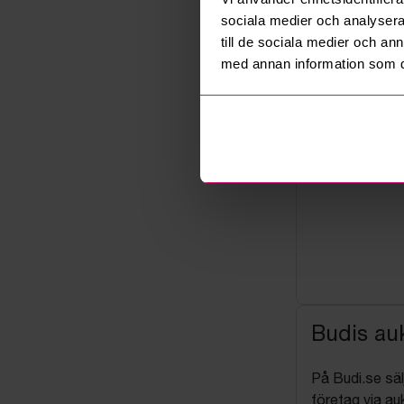
sociala medier och analysera 
till de sociala medier och a
med annan information som du 
Budis auk
På Budi.se säl
företag via auk