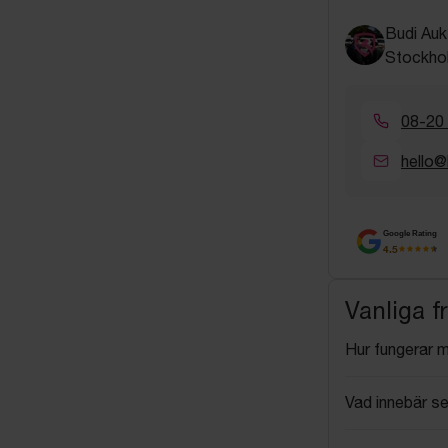
Budi Auk
Stockho
08-20
hello@
Google Rating
4.5
Vanliga f
Hur fungerar 
Vad innebär se