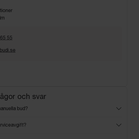
tioner
lm
 65 55
budi.se
rågor och svar
manuella bud?
rviceavgift?