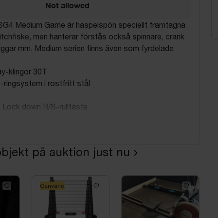
Not allowed
SG4 Medium Game är haspelspön speciellt framtagna
witchfiske, men hanterar förstås också spinnare, crank
riggar mm. Medium serien finns även som fyrdelade
y-klingor 30T
ingsystem i rostfritt stål
n Lock down R/S-rullfäste
vall: 10-30 g
: 213 cm
bjekt på auktion just nu
/tum: 7'
transport: 110 cm
: 2 delar
torlek: 2500
Oanvänd
: Flätad, Mono
elspö