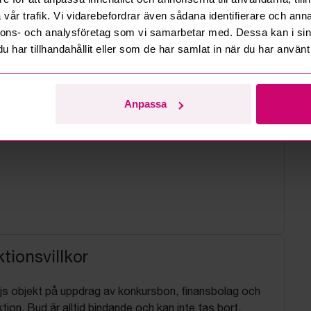
vår trafik. Vi vidarebefordrar även sådana identifierare och anna
nnons- och analysföretag som vi samarbetar med. Dessa kan i sin
har tillhandahållit eller som de har samlat in när du har använt 
Anpassa
tionsvillkor
js objekt på uppdrag av konkursbon, finansbolag och
tion. Bud är alltid bindande och kan inte tas bort.