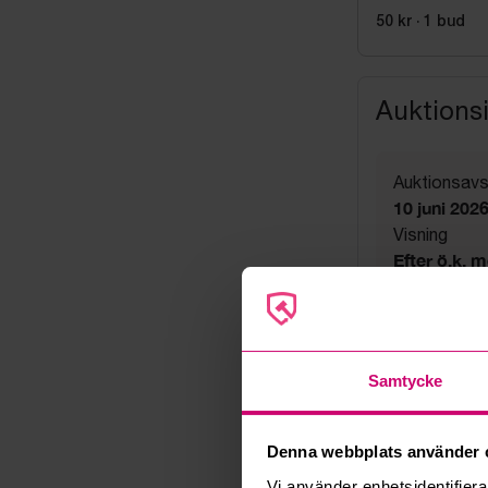
50 kr
·
1
bud
Auktions
Auktionsavs
10 juni 202
Visning
Efter ö.k. 
Utlämning
Fredag 12 jun
Adress
Linta Gård
Samtycke
Export
Not allowe
Säljare
Denna webbplats använder 
Konkursbo
Vi använder enhetsidentifierar