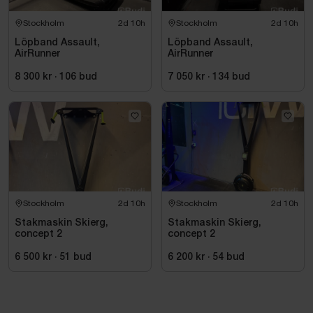
Stockholm
2d 10h
Stockholm
2d 10h
Löpband Assault,
Löpband Assault,
AirRunner
AirRunner
8 300 kr
·
106
bud
7 050 kr
·
134
bud
Stockholm
2d 10h
Stockholm
2d 10h
Stakmaskin Skierg,
Stakmaskin Skierg,
concept 2
concept 2
6 500 kr
·
51
bud
6 200 kr
·
54
bud