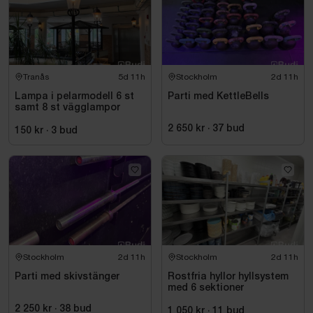
Tranås
5d 11h
Stockholm
2d 11h
Lampa i pelarmodell 6 st
Parti med KettleBells
samt 8 st vägglampor
2 650 kr
·
37
bud
150 kr
·
3
bud
Stockholm
2d 11h
Stockholm
2d 11h
Parti med skivstänger
Rostfria hyllor hyllsystem
med 6 sektioner
2 250 kr
·
38
bud
1 050 kr
·
11
bud