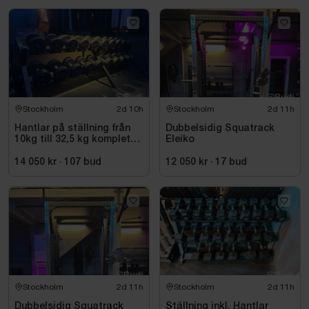
Stockholm
2d 10h
Stockholm
2d 11h
Hantlar på ställning från
Dubbelsidig Squatrack
10kg till 32,5 kg komplett
Eleiko
set
14 050 kr
·
107
bud
12 050 kr
·
17
bud
Stockholm
2d 11h
Stockholm
2d 11h
Dubbelsidig Squatrack
Ställning inkl. Hantlar