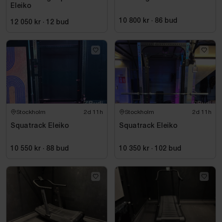
Eleiko
10 800 kr
·
86
bud
12 050 kr
·
12
bud
Stockholm
2d 11h
Stockholm
2d 11h
Squatrack Eleiko
Squatrack Eleiko
10 550 kr
·
88
bud
10 350 kr
·
102
bud