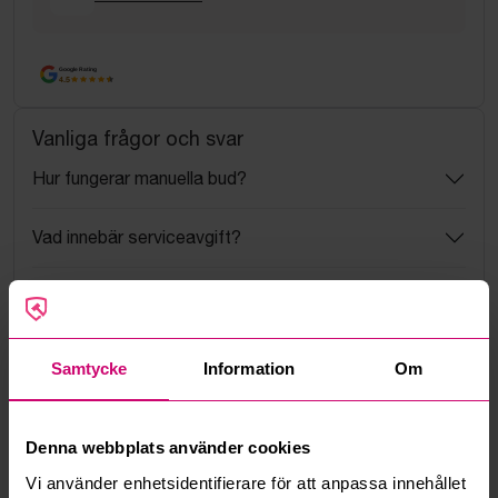
Google Rating
4.5
Vanliga frågor och svar
Hur fungerar manuella bud?
Vad innebär serviceavgift?
Vad är ett reservationspris?
Hur fungerar maxbud?
Samtycke
Information
Om
Hur fungerar budmotorn?
Denna webbplats använder cookies
Kan jag ångra ett bud?
Vi använder enhetsidentifierare för att anpassa innehållet