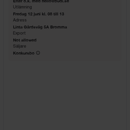
Efter ö.k. med hello@budi.se
Utlämning
Fredag 12 juni kl. 08 till 13
Adress
Linta Gårdsväg 5A Bromma
Export
Not allowed
Säljare
Konkursbo