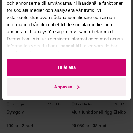
och annonserna till användarna, tillhandahålla funktioner
Kan ni frakta mina vunna objekt?
för sociala medier och analysera vår trafik. Vi
vidarebefordrar även sådana identifierare och annan
Läs fler frågor och svar
information från din enhet till de sociala medier och
annons- och analysföretag som vi samarbetar med.
Dessa kan i sin tur kombinera informationen med annan
information som du har tillhandahållit eller som de har
Mer från samma kategori
samlat in när du har använt deras tjänster.
Tillåt alla
Anpassa
Haninge
11d 11h
Stockholm
2d 11h
Gymgolv
Multifunktionell rigg Eleiko
100 kr
·
2
bud
20 050 kr
·
38
bud