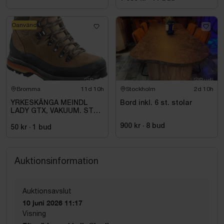
Oanvänd
Bromma
11d 10h
Stockholm
2d 10h
YRKESKÄNGA MEINDL
Bord inkl. 6 st. stolar
LADY GTX, VAKUUM. STL 6
(39)
900 kr
·
8
bud
50 kr
·
1
bud
Auktionsinformation
Auktionsavslut
10 juni 2026 11:17
Visning