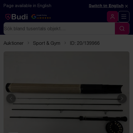
Hoppa till innehåll
Textbaserad (markdown) version av denna sida
×
Page available in English
Switch to English
Google Rating
4.5
Logga in
Sök
Sök
Auktioner
Sport & Gym
ID: 20/139966
Föregående
Näst