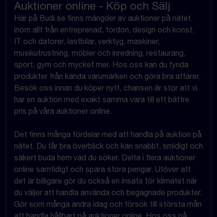
Auktioner online - Köp och Sälj
Här på Budi.se finns mängder av auktioner på nätet
inom allt från entreprenad, fordon, design och konst,
IT och datorer, lastbilar, verktyg, maskiner,
musikutrustning, möbler och inredning, restaurang,
sport, gym och mycket mer. Hos oss kan du fynda
produkter från kända varumärken och göra bra affärer.
Besök oss innan du köper nytt, chansen är stor att vi
har en auktion med exakt samma vara till ett bättre
pris på våra auktioner online.
Det finns många fördelar med att handla på auktion på
nätet. Du får bra överblick och kan snabbt, smidigt och
säkert buda hem vad du söker. Delta i flera auktioner
online samtidigt och spara stora pengar. Utöver att
det är billigare gör du också en insats för klimatet när
du väljer att handla använda och begagnade produkter.
Gör som många andra idag och försök till största mån
att handla hållbart på auktioner online. Hos oss på