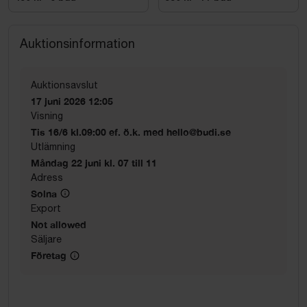
Mått soffa:
Höjd: ca 85 cm
Längd: ca 165 cm
Auktionsinformation
Bredd: ca 90 cm
Auktionsavslut
17 juni 2026 12:05
Visning
Tis 16/6 kl.09:00 ef. ö.k. med hello@budi.se
Utlämning
Måndag 22 juni kl. 07 till 11
Adress
Solna
Export
Not allowed
Säljare
Företag