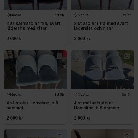
Nacka
3d 5h
Nacka
3d 5h
2 st karmstolar, trä, svart
2 st stolar i trä med svart
lädersits med nitar
lädersits och nitar
2 000 kr
2 000 kr
Nacka
3d 5h
Nacka
3d 5h
4 st stolar Homeline, blå
4 st matsalsstolar
sammet
Homeline, blå sammet
2 000 kr
2 000 kr