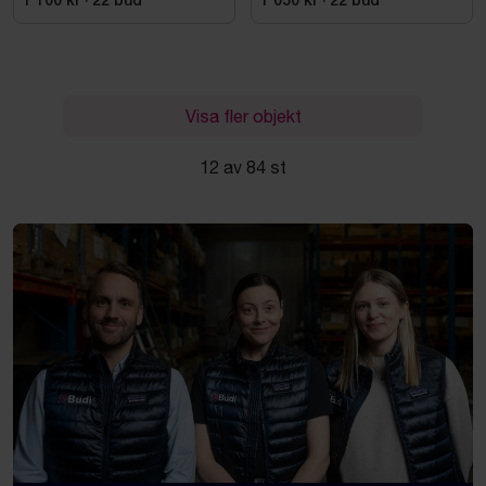
1 100 kr
·
22
bud
1 050 kr
·
22
bud
Visa fler objekt
12 av 84 st