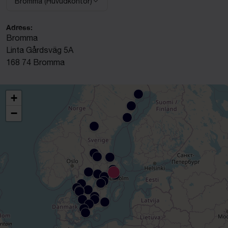
Bromma (Huvudkontor)
Välj anläggning:
Adress:
Bromma
Linta Gårdsväg 5A
168 74 Bromma
+
−