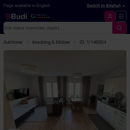
Hoppa till innehåll
Textbaserad (markdown) version av denna sida
×
Page available in English
Switch to English
Google Rating
4.5
Logga in
Sök
Sök
Auktioner
Inredning & Möbler
ID: 1/140004
Föregående
Näst