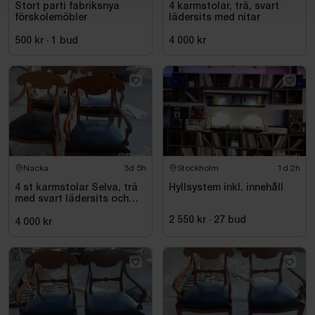
Stort parti fabriksnya
4 karmstolar, trä, svart
förskolemöbler
lädersits med nitar
500 kr
·
1
bud
4 000 kr
Nacka
3d 5h
Stockholm
1d 2h
4 st karmstolar Selva, trä
Hyllsystem inkl. innehåll
med svart lädersits och
nitar
2 550 kr
·
27
bud
4 000 kr