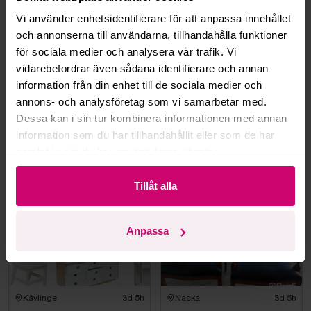
Hur fungerar budmotorn?
Vi använder enhetsidentifierare för att anpassa innehållet
och annonserna till användarna, tillhandahålla funktioner
Kan jag ångra ett bud?
för sociala medier och analysera vår trafik. Vi
vidarebefordrar även sådana identifierare och annan
Kan ni frakta mina vunna objekt?
information från din enhet till de sociala medier och
annons- och analysföretag som vi samarbetar med.
Läs fler frågor och svar
Dessa kan i sin tur kombinera informationen med annan
information som du har tillhandahållit eller som de har
samlat in när du har använt deras tjänster.
Mer från samma kategori
Tillåt alla
Anpassa
Kävlinge
3d 5h
Nacka
3d 5h