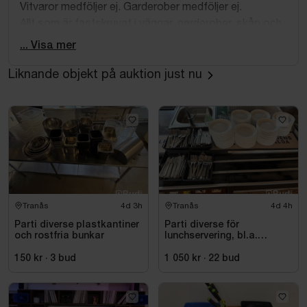
Vitvaror medföljer ej. Garderober medföljer ej.
Allt som är fastskruvat i väggar, garderober, skåp och
lådor medföljer ej.
... Visa mer
Köparen ansvarar för att samtliga inventarier tas bort.
Liknande objekt på auktion just nu
Vid kvarlämnande av objekt kommer en
hanteringskostnad att tas ut.
Nedan följer info om mått på de större möblerna:
Mått matbord:
Höjd: ca
Djup: ca
Bredd: ca
Tranås
4d 3h
Tranås
4d 4h
Parti diverse plastkantiner
Parti diverse för
Rum 1
och rostfria bunkar
lunchservering, bl.a.
Mått säng:
assietter, glas och bestick
150 kr
·
3
bud
1 050 kr
·
22
bud
Höjd: ca 56 cm
Längd: ca 200 cm
Bredd: ca 90 cm