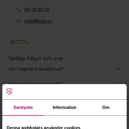
08-20 65 55
hello@budi.se
Google Rating
4.5
Vanliga frågor och svar
Hur fungerar manuella bud?
Vad innebär serviceavgift?
Vad är ett reservationspris?
Samtycke
Information
Om
Hur fungerar maxbud?
Denna webbplats använder cookies