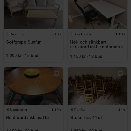
Bromma
3d 3h
Stockholm
1d 3h
Soffgrupp Sunfun
Höj- och sänkbart
skrivbord inkl. kontorsstol
1 200 kr
·
15
bud
1 150 kr
·
18
bud
Stockholm
1d 2h
Tranås
4d 4h
Runt bord inkl. matta
Stolar trä, 44 st