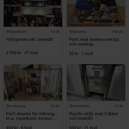
Mått sänggavel:
Höjd: ca 80 cm
Djup: ca 4 cm
Bredd: ca 180 cm
Stockholm
1d 2h
Bromma
10d 3h
Rum 2
Hyllsystem inkl. innehåll
Parti med diverse verktyg
och redskap
Mått säng:
Höjd: ca 58 cm
2 550 kr
·
27
bud
50 kr
·
1
bud
Längd: ca 200 cm
Bredd: ca 90 cm
Mått Säng:
Höjd: ca 58 cm
Längd: ca 200 cm
Bredd: ca 90 cm
Linköping
3d 3h
Stockholm
1d 3h
TV-modell och storlek: UE43RU6025KXXC
Parti diverse för målning,
Rostfri skåp med 3 lådor
43 tum
bl.a. tapetbord, bockar,
och innehåll
trycksprutor, diverse
redskap
450 kr
·
6
bud
550 kr
·
11
bud