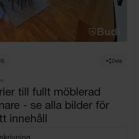
49)
Dela
lm
ier till fullt möblerad
are - se alla bilder för
t innehåll
skrivning