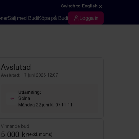
×
Switch to English
oner
Sälj med Budi
Köpa på Budi
Logga in
Logga in
Avslutad
Avslutad:
17 juni 2026 12:07
Utlämning:
Solna
Måndag 22 juni kl. 07 till 11
Vinnande bud
5 000 kr
(exkl. moms)