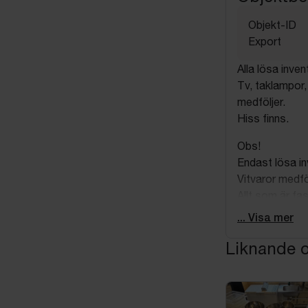
Objekt-ID
Export
Alla lösa inve
Tv, taklampor
medföljer.
Hiss finns.
Obs!
Endast lösa in
Vitvaror medfö
Allt som är fa
ej.
... Visa mer
Köparen ansvar
Liknande o
Vid kvarlämna
Nedan följer i