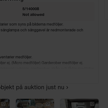
5/140008
Not allowed
ntarier som syns på bilderna medföljer.
, sänglampa och sänggavel är nedmonterade och
ventarier medföljer.
ljer ej. (Micro medföljer) Garderober medföljer ej.
stskruvat i väggar, garderober, skåp och lådor medföljer
ar för att samtliga inventarier tas bort.
bjekt på auktion just nu
nde av objekt kommer en hanteringskostnad att tas ut.
nfo om mått på de större möblerna: