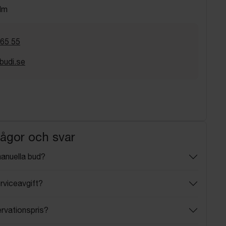
lm
 65 55
budi.se
rågor och svar
manuella bud?
rviceavgift?
ervationspris?