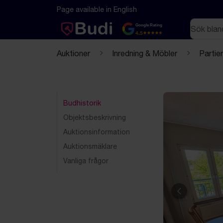
Hoppa till innehåll
Textbaserad (markdown) version av denna sida
Page available in English
Sök
Google Rating
4.5
Auktioner
Inredning & Möbler
Partier
Budhistorik
Objektsbeskrivning
Auktionsinformation
Auktionsmäklare
Vanliga frågor
Föregående