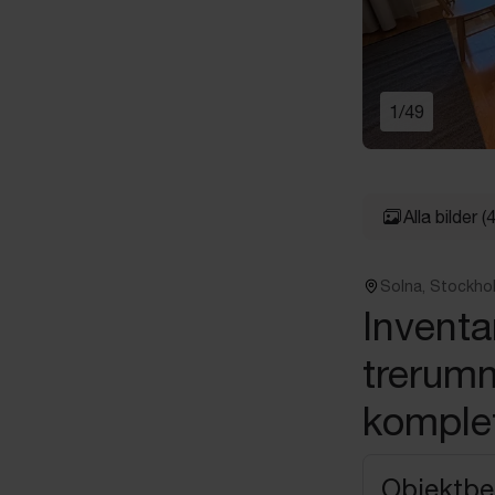
1
/
49
Alla bilder
(
Solna, Stockho
Inventar
trerumm
komplet
Objektbe