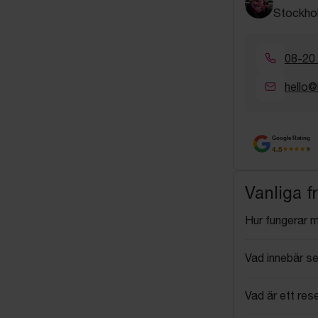
Stockho
08-20
hello@
Google Rating
4.5
Vanliga f
Hur fungerar 
Vad innebär se
Vad är ett res