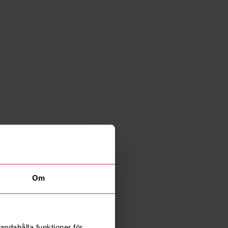
Om
andahålla funktioner för