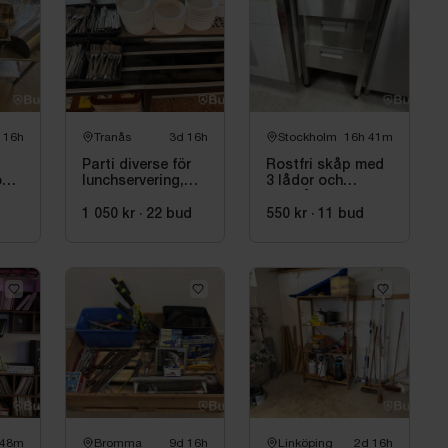
:
m
0 cm
 16h
Tranås
3d 16h
Stockholm
16h 41m
m
0 cm
Parti diverse för
Rostfri skåp med
och
lunchservering,
3 lådor och
cm
bl.a. assietter,
innehåll
glas och bestick
1 050 kr
·
22
bud
550 kr
·
11
bud
l:
m
0 cm
m
0 cm
0 cm
 48m
Bromma
9d 16h
Linköping
2d 16h