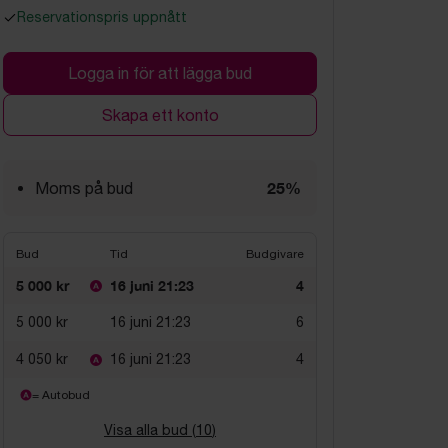
Reservationspris uppnått
Logga in för att lägga bud
Skapa ett konto
25%
Moms på bud
Bud
Tid
Budgivare
5 000 kr
16 juni 21:23
4
5 000 kr
16 juni 21:23
6
4 050 kr
16 juni 21:23
4
= Autobud
Visa alla bud (
10
)