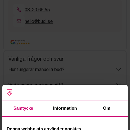
08-20 65 55
hello@budi.se
Google Rating
4.5
Vanliga frågor och svar
Hur fungerar manuella bud?
Vad innebär serviceavgift?
Vad är ett reservationspris?
Samtycke
Information
Om
Hur fungerar maxbud?
Denna webbplats använder cookies