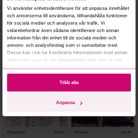
Hur fungerar budmotorn?
Vi använder enhetsidentifierare för att anpassa innehållet
och annonserna till användarna, tillhandahålla funktioner
Kan jag ångra ett bud?
för sociala medier och analysera vår trafik. Vi
vidarebefordrar även sådana identifierare och annan
Kan ni frakta mina vunna objekt?
information från din enhet till de sociala medier och
annons- och analysföretag som vi samarbetar med.
Läs fler frågor och svar
Dessa kan i sin tur kombinera informationen med annan
information som du har tillhandahållit eller som de har
samlat in när du har använt deras tjänster.
Mer från samma kategori
Tillåt alla
Anpassa
Kävlinge
4d 4h
Nacka
4d 4h