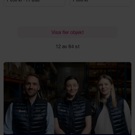
1 050 kr
·
17
bud
1 000 kr
Visa fler objekt
12 av 84 st