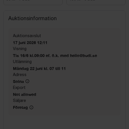
TV-modell och storlek:
Philips 43-tum 43PUS7505/12
Auktionsinformation
Auktionsavslut
17 juni 2026 12:11
Visning
Tis 16/6 kl.09:00 ef. ö.k. med hello@budi.se
Utlämning
Måndag 22 juni kl. 07 till 11
Adress
Solna
Export
Not allowed
Säljare
Företag