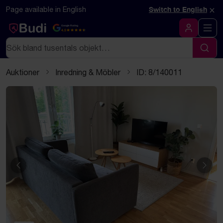
Hoppa till innehåll
Textbaserad (markdown) version av denna sida
×
Page available in English
Switch to English
Google Rating
4.5
Logga in
Sök
Sök
Auktioner
Inredning & Möbler
ID: 8/140011
Föregående
Näst