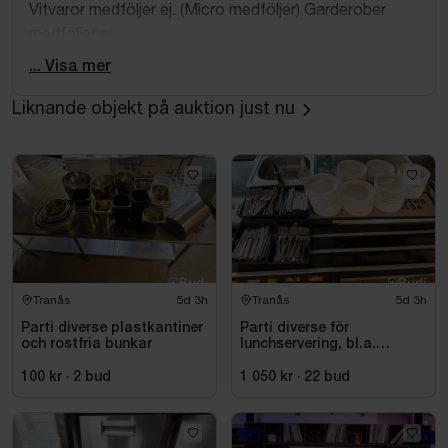
Vitvaror medföljer ej. (Micro medföljer) Garderober
medföljer ej.
Allt som är fastskruvat i väggar, garderober, skåp och
... Visa mer
lådor medföljer ej.
Liknande objekt på auktion just nu
Köparen ansvarar för att samtliga inventarier tas bort.
Vid kvarlämnande av objekt kommer en
hanteringskostnad att tas ut.
Nedan följer info om mått på de större möblerna:
Mått matbord:
Höjd: ca 76 cm.
Diameter: ca 110 cm.
Tranås
5d 3h
Tranås
5d 3h
Parti diverse plastkantiner
Parti diverse för
Mått säng 1:
och rostfria bunkar
lunchservering, bl.a.
Höjd: ca 50 cm.
assietter, glas och bestick
100 kr
·
2
bud
1 050 kr
·
22
bud
Längd: ca 200 cm.
Bredd: ca 140 cm.