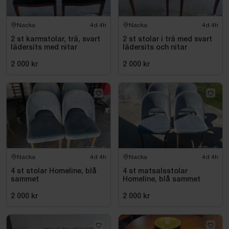
Nacka
4d 4h
Nacka
4d 4h
2 st karmstolar, trä, svart
2 st stolar i trä med svart
lädersits med nitar
lädersits och nitar
2 000 kr
2 000 kr
Nacka
4d 4h
Nacka
4d 4h
4 st stolar Homeline, blå
4 st matsalsstolar
sammet
Homeline, blå sammet
2 000 kr
2 000 kr