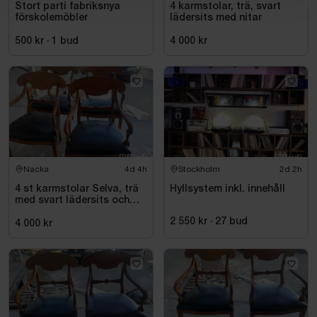
Stort parti fabriksnya
4 karmstolar, trä, svart
förskolemöbler
lädersits med nitar
500 kr
·
1
bud
4 000 kr
Nacka
4d 4h
Stockholm
2d 2h
4 st karmstolar Selva, trä
Hyllsystem inkl. innehåll
med svart lädersits och
nitar
2 550 kr
·
27
bud
4 000 kr