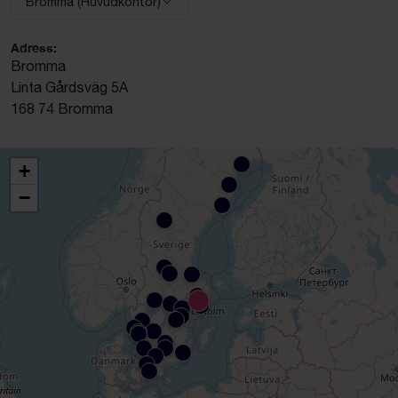
Bromma (Huvudkontor)
Välj anläggning:
Adress:
Bromma
Linta Gårdsväg 5A
168 74 Bromma
+
−