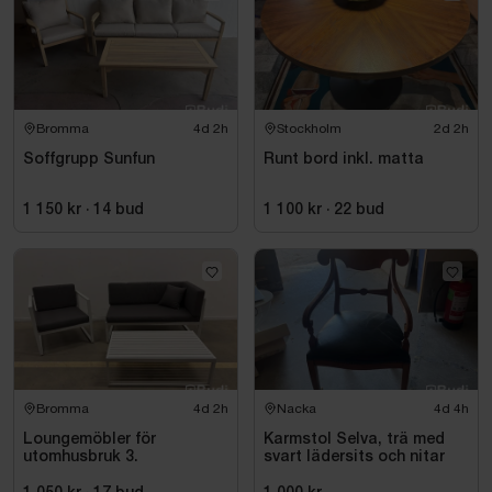
Bromma
4d 2h
Stockholm
2d 2h
Soffgrupp Sunfun
Runt bord inkl. matta
1 150 kr
·
14
bud
1 100 kr
·
22
bud
Bromma
4d 2h
Nacka
4d 4h
Loungemöbler för
Karmstol Selva, trä med
utomhusbruk 3.
svart lädersits och nitar