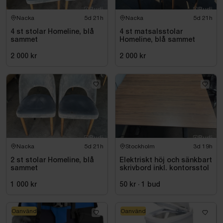
Nacka
5d 21h
Nacka
5d 21h
4 st stolar Homeline, blå
4 st matsalsstolar
sammet
Homeline, blå sammet
2 000 kr
2 000 kr
Nacka
5d 21h
Stockholm
3d 19h
2 st stolar Homeline, blå
Elektriskt höj och sänkbart
sammet
skrivbord inkl. kontorsstol
1 000 kr
50 kr
·
1
bud
Oanvänd
Oanvänd