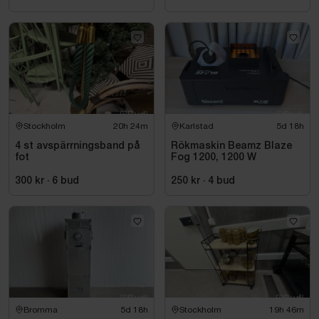
Stockholm
20h 23m
Karlstad
5d 18h
4 st avspärrningsband på
Rökmaskin Beamz Blaze
fot
Fog 1200, 1200 W
300 kr
·
6
bud
250 kr
·
4
bud
Bromma
5d 18h
Stockholm
19h 46m