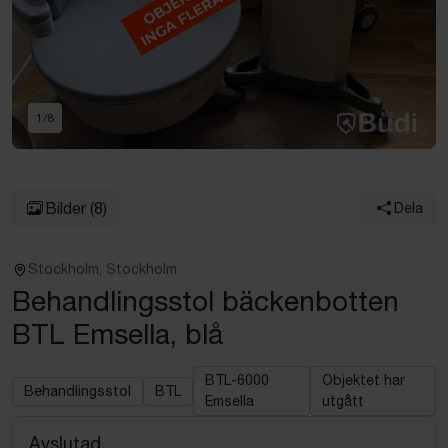
Föregående
Näst
1
/
8
Bilder
(8)
Dela
Stockholm, Stockholm
Behandlingsstol bäckenbotten
BTL Emsella, blå
BTL-6000
Objektet har
Behandlingsstol
BTL
Emsella
utgått
Avslutad