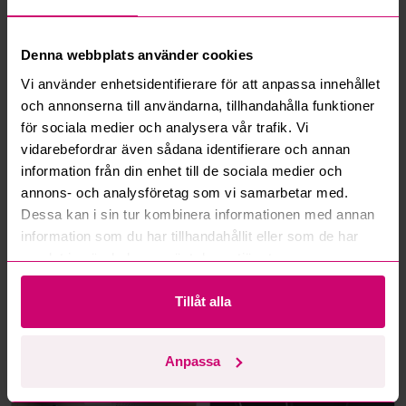
Vad är ett reservationspris?
Denna webbplats använder cookies
Hur fungerar maxbud?
Vi använder enhetsidentifierare för att anpassa innehållet
och annonserna till användarna, tillhandahålla funktioner
Hur fungerar budmotorn?
för sociala medier och analysera vår trafik. Vi
vidarebefordrar även sådana identifierare och annan
Kan jag ångra ett bud?
information från din enhet till de sociala medier och
annons- och analysföretag som vi samarbetar med.
Dessa kan i sin tur kombinera informationen med annan
Kan ni frakta mina vunna objekt?
information som du har tillhandahållit eller som de har
samlat in när du har använt deras tjänster.
Läs fler frågor och svar
Tillåt alla
Mer från samma kategori
Anpassa