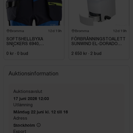
Bromma
12d 19h
Bromma
12d 19h
SOFTSHELLBYXA
FÖRBRÄNNINGSTOALETT
SNICKERS 6940,
SUNWIND EL-DORADO
BLÅ\/MARIN FW HF. STL
PLUS
112
0 kr
·
0
bud
2 650 kr
·
2
bud
Auktionsinformation
Auktionsavslut
17 juni 2026 12:03
Utlämning
Måndag 22 juni kl. 12 till 16
Adress
Stockholm
Export