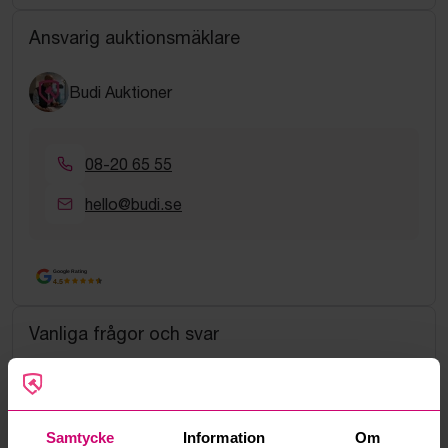
Ansvarig auktionsmäklare
Budi Auktioner
08-20 65 55
hello@budi.se
Google Rating
4.5
Vanliga frågor och svar
Hur fungerar manuella bud?
Vad innebär serviceavgift?
Samtycke
Information
Om