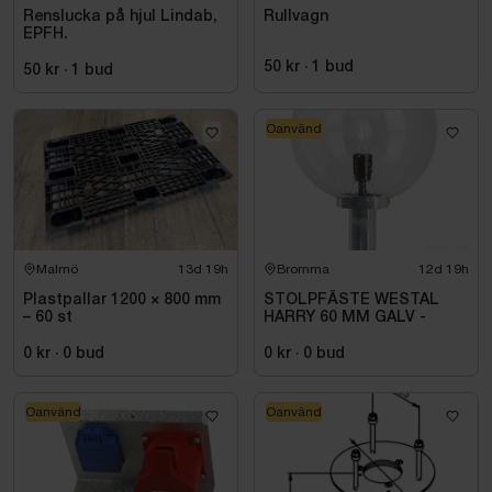
Renslucka på hjul Lindab,
Rullvagn
EPFH.
50 kr
·
1
bud
50 kr
·
1
bud
Oanvänd
Malmö
13d 19h
Bromma
12d 19h
Plastpallar 1200 × 800 mm
STOLPFÄSTE WESTAL
– 60 st
HARRY 60 MM GALV -
0 kr
·
0
bud
0 kr
·
0
bud
Oanvänd
Oanvänd