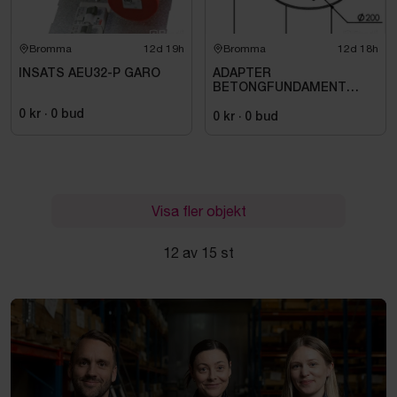
Bromma
12d 19h
Bromma
12d 18h
INSATS AEU32-P GARO
ADAPTER
BETONGFUNDAMENT
1232,
0 kr
·
0
bud
0 kr
·
0
bud
Visa fler objekt
12 av 15 st