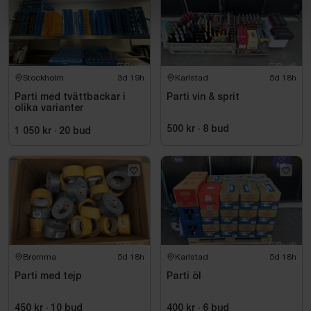
Stockholm
3d 19h
Karlstad
5d 18h
Parti med tvättbackar i
Parti vin & sprit
olika varianter
500 kr
·
8
bud
1 050 kr
·
20
bud
Bromma
5d 18h
Karlstad
5d 18h
Parti med tejp
Parti öl
450 kr
·
10
bud
400 kr
·
6
bud