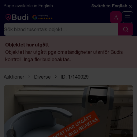
Hoppa till innehåll
Textbaserad (markdown) version av denna sida
×
Page available in English
Switch to English
Google Rating
4.5
Logga in
Sök
Sök
Objektet har utgått
Objektet har utgått pga omständigheter utanför Budis
kontroll. Inga fler bud beaktas.
Auktioner
Diverse
ID: 1/140029