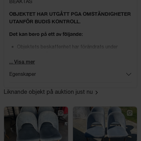
BEAKTAS
OBJEKTET HAR UTGÅTT PGA OMSTÄNDIGHETER
UTANFÖR BUDIS KONTROLL.
Det kan bero på ett av följande:
Objektets beskaffenhet har förändrats under
auktionens gång
Objektet har visat sig inte överensstämma med
... Visa mer
verkligheten
Egenskaper
Behandlingsstol av bäckenbotten från BTL, modell
BTL-6000 Emsella, för professionell användning.
Liknande objekt på auktion just nu
Elektrisk modell för 1-fas i blått utförande.