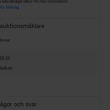
fullständiga villkor för mer information:
 för företag
 auktionsmäklare
tioner
 65 55
budi.se
rågor och svar