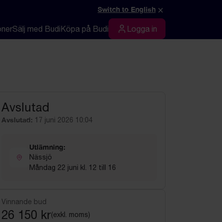
×
Switch to English
oner
Sälj med Budi
Köpa på Budi
Logga in
Logga in
Avslutad
Avslutad:
17 juni 2026 10:04
Utlämning:
Nässjö
Måndag 22 juni kl. 12 till 16
Vinnande bud
26 150 kr
(exkl. moms)