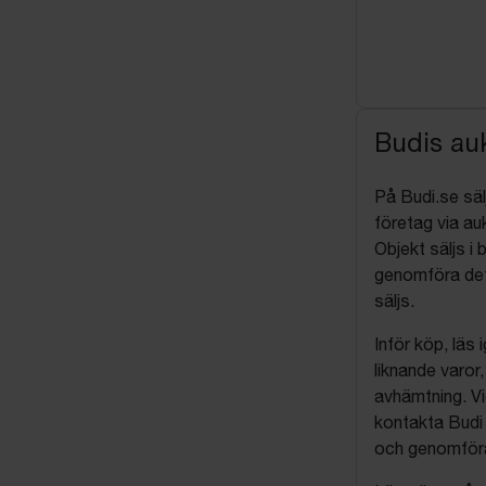
Budis auk
På Budi.se säl
företag via auk
Objekt säljs i 
genomföra det
säljs.
Inför köp, läs
liknande varor
avhämtning. Vi
kontakta Budi 
och genomföra 