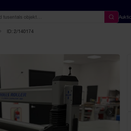
Aukti
Sök
ID: 2/140174
Nästa