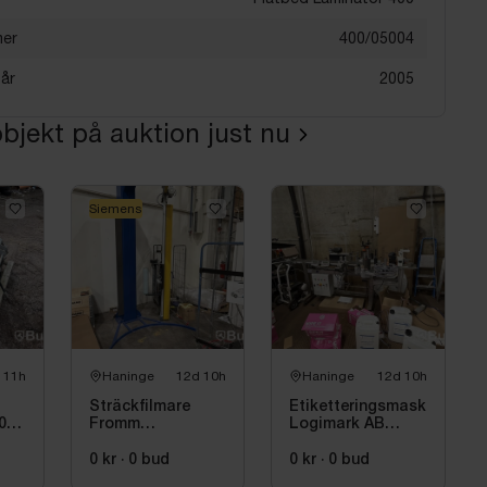
mer
400/05004
sår
2005
bjekt på auktion just nu
Siemens
 11h
Haninge
12d 10h
Haninge
12d 10h
Sträckfilmare
Etiketteringsmaskin
100
Fromm
Logimark AB
FS500LIGHT
LML-02, 2023
Leasing Siemens
0 kr
·
0
bud
0 kr
·
0
bud