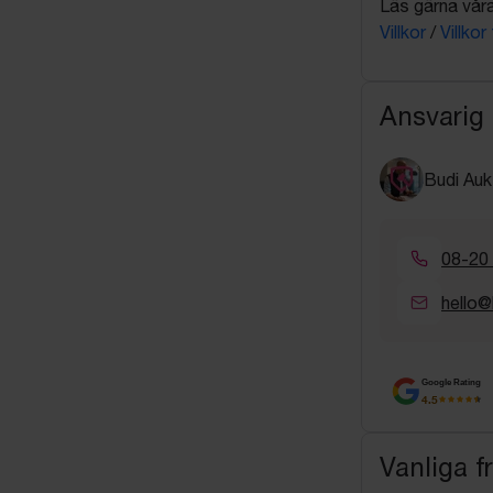
Läs gärna våra 
Villkor
/
Villkor
Ansvarig
Budi Auk
08-20
hello@
Google Rating
4.5
Vanliga f