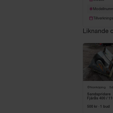
Modellnum
Tillverkning
Liknande o
Norrköping
5d
Sandspridare
Fjärås 400 / 1
-2012
500 kr
·
1
bud