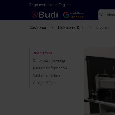
Hoppa till innehåll
Textbaserad (markdown) version av denna sida
Page available in English
Sök
Google Rating
4.5
Auktioner
Elektronik & IT
Diverse
Budhistorik
Objektsbeskrivning
Auktionsinformation
Auktionsmäklare
Vanliga frågor
Föregående