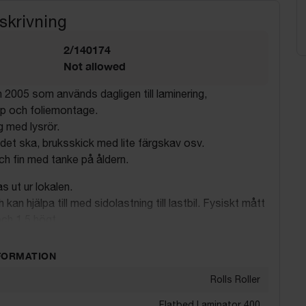
skrivning
2/140174
Not allowed
n 2005 som används dagligen till laminering,
jp och foliemontage.
 med lysrör.
et ska, bruksskick med lite färgskav osv.
ch fin med tanke på åldern.
as ut ur lokalen.
 kan hjälpa till med sidolastning till lastbil. Fysiskt mått
ch 1,5 högt.
FORMATION
Rolls Roller
Flatbed Laminator 400