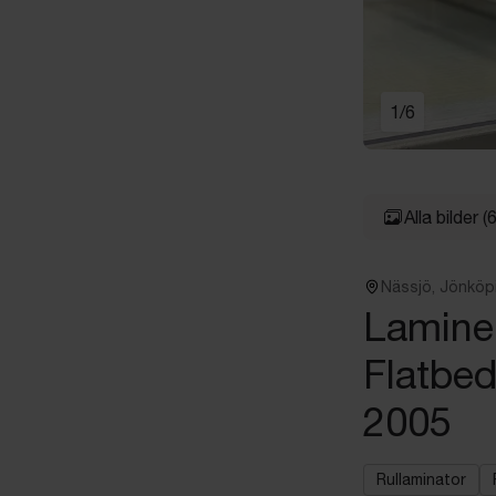
1
/
6
Alla bilder
(6
Nässjö, Jönköp
Laminer
Flatbed
2005
Rullaminator