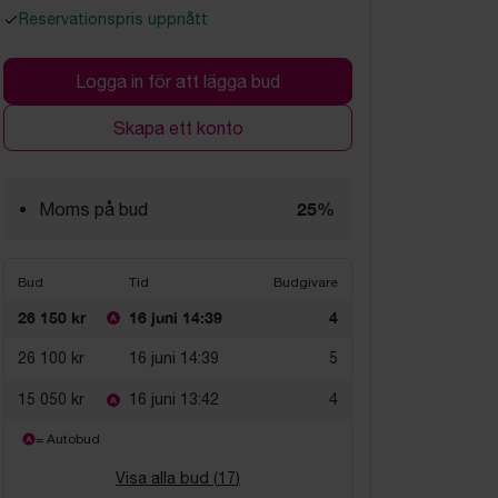
Reservationspris uppnått
Logga in för att lägga bud
Skapa ett konto
25%
Moms på bud
Bud
Tid
Budgivare
26 150 kr
16 juni 14:39
4
26 100 kr
16 juni 14:39
5
15 050 kr
16 juni 13:42
4
= Autobud
Visa alla bud (
17
)