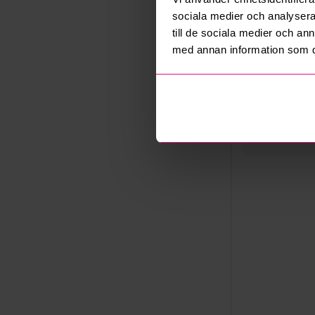
17 juni 202
sociala medier och analysera 
Utlämning
till de sociala medier och a
Måndag 22 ju
med annan information som du 
Adress
Nässjö
Export
Not allowe
Säljare
Företag