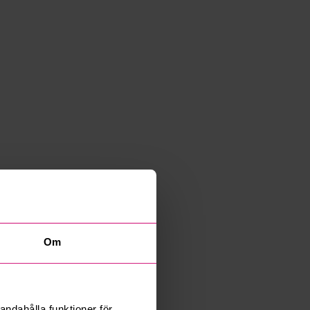
Om
andahålla funktioner för