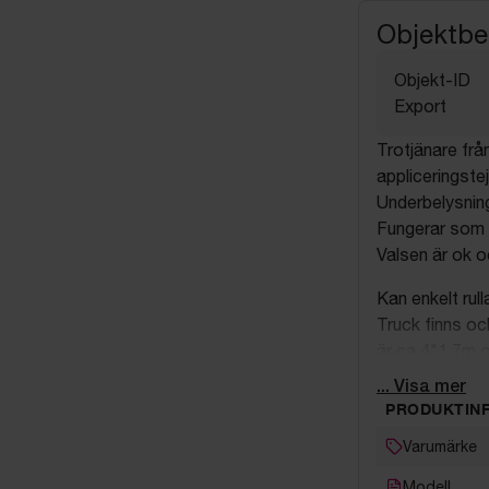
Objektbe
Objekt-ID
Export
Trotjänare frå
appliceringste
Underbelysning
Fungerar som d
Valsen är ok o
Kan enkelt rull
Truck finns och
är ca 4*1,7m o
... Visa mer
PRODUKTIN
Varumärke
Modell