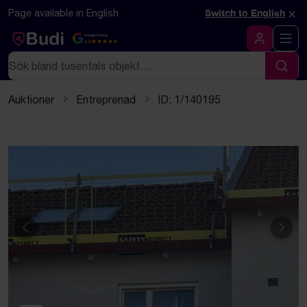
Hoppa till innehåll
Textbaserad (markdown) version av denna sida
×
Page available in English
Switch to English
Google Rating
4.5
Logga in
Sök
Sök
Auktioner
Entreprenad
ID: 1/140195
Föregående
Näst