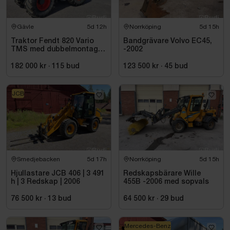
Gävle
5d 12h
Norrköping
5d 15h
Traktor Fendt 820 Vario
Bandgrävare Volvo EC45,
TMS med dubbelmontage
-2002
- 2009
182 000 kr
·
115
bud
123 500 kr
·
45
bud
JCB
Smedjebacken
5d 17h
Norrköping
5d 15h
Hjullastare JCB 406 | 3 491
Redskapsbärare Wille
h | 3 Redskap | 2006
455B -2006 med sopvals
76 500 kr
·
13
bud
64 500 kr
·
29
bud
Mercedes-Benz