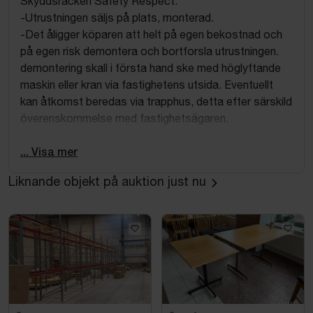
Skyddsräcken Safety Respect.
-Utrustningen säljs på plats, monterad.
-Det åligger köparen att helt på egen bekostnad och
på egen risk demontera och bortforsla utrustningen.
demontering skall i första hand ske med höglyftande
maskin eller kran via fastighetens utsida. Eventuellt
kan åtkomst beredas via trapphus, detta efter särskild
överenskommelse med fastighetsägaren.
-Köpare ska inneha erforderliga försäkringar och
tillstånd samt svara för samtliga eventuella skador
... Visa mer
som uppkommer på fastigheten eller tredje man i
Liknande objekt på auktion just nu
samband med demontering, transport eller
bortforsling.