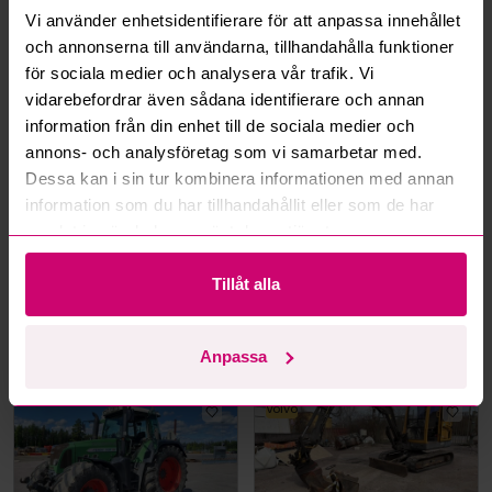
Vi använder enhetsidentifierare för att anpassa innehållet
och annonserna till användarna, tillhandahålla funktioner
Mer från samma kategori
för sociala medier och analysera vår trafik. Vi
vidarebefordrar även sådana identifierare och annan
information från din enhet till de sociala medier och
annons- och analysföretag som vi samarbetar med.
Dessa kan i sin tur kombinera informationen med annan
information som du har tillhandahållit eller som de har
samlat in när du har använt deras tjänster.
Bromma
5d 12h
Göteborg
5d 16h
Tillåt alla
Byggställning Zarges
Cirka 500 meter
pallställage
1 900 kr
·
31
bud
0 kr
·
0
bud
Anpassa
Volvo