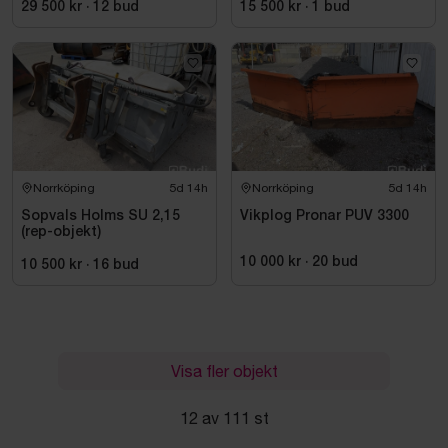
29 500 kr
·
12
bud
15 500 kr
·
1
bud
Norrköping
5d 14h
Norrköping
5d 14h
Sopvals Holms SU 2,15
Vikplog Pronar PUV 3300
(rep-objekt)
10 000 kr
·
20
bud
10 500 kr
·
16
bud
Visa fler objekt
12 av 111 st