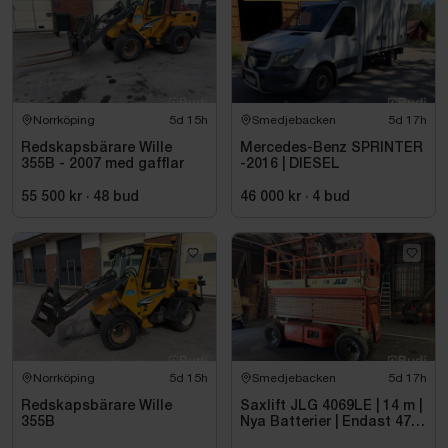
Norrköping
5d 15h
Smedjebacken
5d 17h
Redskapsbärare Wille
Mercedes-Benz SPRINTER
355B - 2007 med gafflar
-2016 | DIESEL
55 500 kr
·
48
bud
46 000 kr
·
4
bud
Norrköping
5d 15h
Smedjebacken
5d 17h
Redskapsbärare Wille
Saxlift JLG 4069LE | 14 m |
355B
Nya Batterier | Endast 475
h