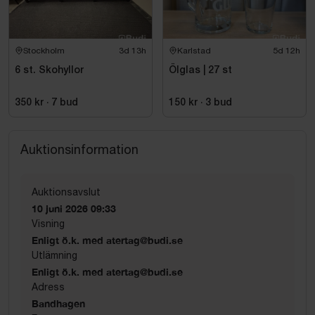
Stockholm
3d 13h
Karlstad
5d 12h
6 st. Skohyllor
Ölglas | 27 st
350 kr
·
7
bud
150 kr
·
3
bud
Auktionsinformation
Auktionsavslut
10 juni 2026 09:33
Visning
Enligt ö.k. med atertag@budi.se
Utlämning
Enligt ö.k. med atertag@budi.se
Adress
Bandhagen