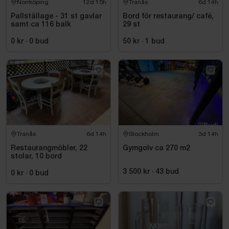
Norrköping
12d 15h
Tranås
6d 14h
Pallställage - 31 st gavlar
Bord för restaurang/ café,
samt ca 116 balk
29 st
0 kr
·
0
bud
50 kr
·
1
bud
Tranås
6d 14h
Stockholm
3d 14h
Restaurangmöbler, 22
Gymgolv ca 270 m2
stolar, 10 bord
3 500 kr
·
43
bud
0 kr
·
0
bud