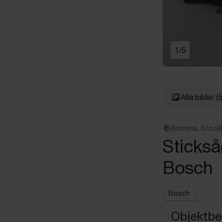
1
/
5
Alla bilder
(5
Bromma, Stock
Stickså
Bosch
Bosch
Objektbe