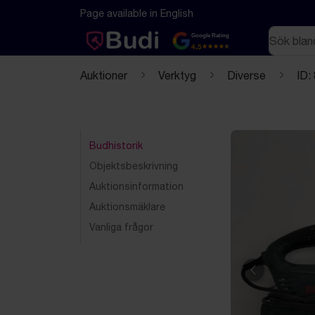
Hoppa till innehåll
Textbaserad (markdown) version av denna sida
Page available in English
Sök
Google Rating
4.5
Auktioner
Verktyg
Diverse
ID:
Budhistorik
Objektsbeskrivning
Auktionsinformation
Auktionsmäklare
Vanliga frågor
Föregående