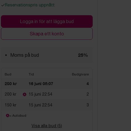
Reservationspris uppnått
Logga in för att lägga bud
Skapa ett konto
25%
Moms på bud
Bud
Tid
Budgivare
250 kr
16 juni 08:07
4
200 kr
15 juni 22:54
2
150 kr
15 juni 22:54
3
= Autobud
Visa alla bud (
5
)