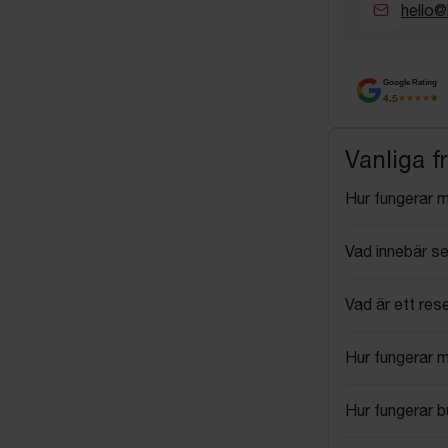
hello@
Google Rating
4.5
Vanliga f
Hur fungerar 
Vad innebär se
Vad är ett res
Hur fungerar 
Hur fungerar 