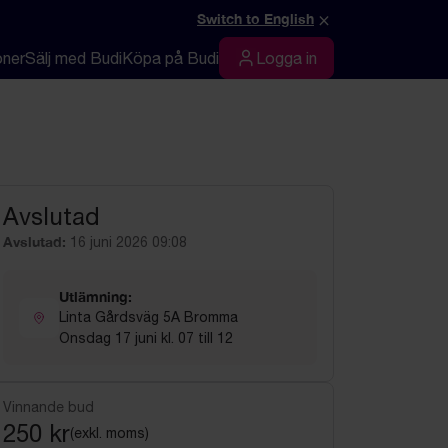
×
Switch to English
oner
Sälj med Budi
Köpa på Budi
Logga in
Logga in
Avslutad
Avslutad:
16 juni 2026 09:08
Utlämning:
Linta Gårdsväg 5A Bromma
Onsdag 17 juni kl. 07 till 12
Vinnande bud
250 kr
(exkl. moms)