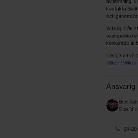
avhämtning. Vi
kontakta Budi 
och genomföra 
Vid köp från et
exempelvis rek
konkursbo är b
Läs gärna våra 
Villkor
/
Villkor
Ansvarig
Budi Auk
Stockho
08-20