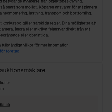
d betydande avvikelse från objektsbeskrivning,
så snart som möjligt. Köparen ansvarar för att planera
nedmontering, lastning, transport och bortforsling.
t konkursbo gäller särskilda regler. Dina möjligheter att
lamera, ångra eller utkräva felansvar direkt från ett
egränsade eller obefintliga.
fullständiga villkor för mer information:
 för företag
 auktionsmäklare
tioner
lm
 65 55