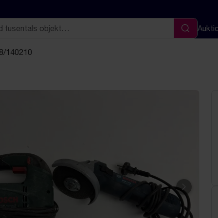
Aukti
Sök
 8/140210
Nästa