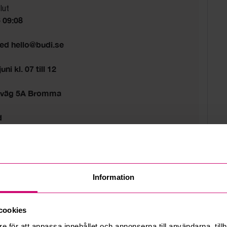
lut
6 09:08
med hello@budi.se
ni kl. 07 till 12
sväg 5A Bromma
d
Information
cookies
e för att anpassa innehållet och annonserna till användarna, tillh