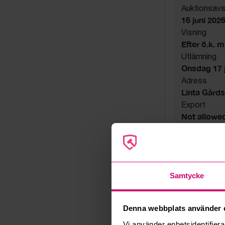
Auktionsavs
16 juni 202
Visning
Efter ö.k. 
Utlämning
Onsdag 17 ju
Adress
Linta Gård
Export
Not allowe
Säljare
Konkursbo
Samtycke
Denna webbplats använder 
Vi använder enhetsidentifierar