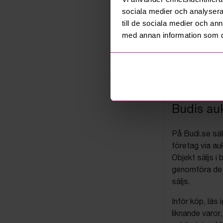
sociala medier och analysera 
till de sociala medier och a
med annan information som du 
Budis auk
På Budi.se säl
företag via auk
Objekt säljs i 
genomföra det
säljs.
Inför köp, läs
liknande varor