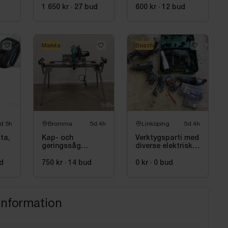
Bosch, GTA 2500
SJL inkl. stativ
1 650 kr
·
27
bud
600 kr
·
12
bud
Bosch, GTA 2600
Makita
Bosch
d 5h
Bromma
5d 4h
Linköping
5d 4h
ta,
Kap- och
Verktygsparti med
geringssåg
diverse elektriska
Makita, LS0815FL
maskiner, bl.a.
inkl. stativ med
Bosch
d
750 kr
·
14
bud
0 kr
·
0
bud
sidostöd Bosch,
GTA 2600
information