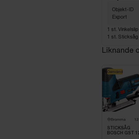
Objekt-ID
Export
1 st. Vinkelsl
1 st. Stickså
Liknande o
Oanvänd
Bromma
12
STICKSÅG
BOSCH GST 1
70 UTAN BATT