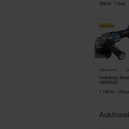
OCH LADDARE
350 kr
·
7
bud
Oanvänd
Bromma
5
Vinkelslip Maki
GA005GZ
1 150 kr
·
19
bu
Auktions