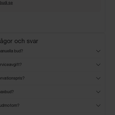
budi.se
rågor och svar
manuella bud?
rviceavgift?
ervationspris?
maxbud?
budmotorn?