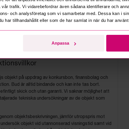
vår trafik. Vi vidarebefordrar även sådana identifierare och anna
nnons- och analysföretag som vi samarbetar med. Dessa kan i sin
har tillhandahållit eller som de har samlat in när du har använt 
Anpassa
tionsvillkor
js objekt på uppdrag av konkursbon, finansbolag och
tion. Bud är alltid bindande och kan inte tas bort.
befintligt skick och utan garanti. Vi saknar möjlighet att
aljerade tekniska undersökningar av de objekt som
 igenom objektsbeskrivningen, jämför utropspris mot
, undersök objekt vid utannonserad visningstid samt vid