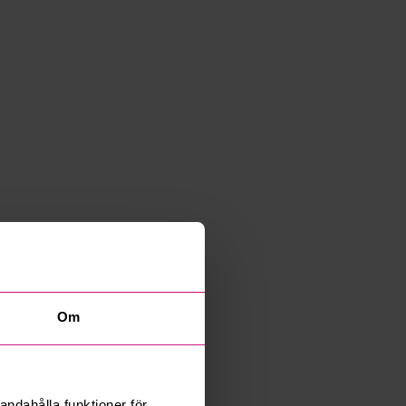
Om
andahålla funktioner för