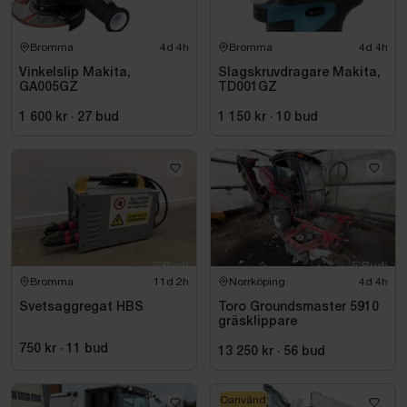
Bromma
4d 4h
Bromma
4d 4h
Vinkelslip Makita,
Slagskruvdragare Makita,
GA005GZ
TD001GZ
1 600 kr
·
27
bud
1 150 kr
·
10
bud
Bromma
11d 2h
Norrköping
4d 4h
Svetsaggregat HBS
Toro Groundsmaster 5910
gräsklippare
750 kr
·
11
bud
13 250 kr
·
56
bud
Oanvänd