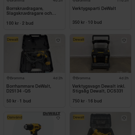
Bromma
4d 2h
Bromma
11d 2h
Borrskruvdragare,
Verktygsparti DeWalt
Slagskruvdragare och
vinkelslip DeWalt
350 kr
·
10
bud
100 kr
·
2
bud
Dewalt
Dewalt
Bromma
4d 2h
Bromma
4d 2h
Borrhammare DeWalt,
Verktygsvagn Dewalt inkl.
D25134 -QS
Stigsåg Dewalt, DCS331
50 kr
·
1
bud
750 kr
·
16
bud
Oanvänd
Dewalt