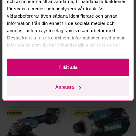
och annonserna till användarna, tillhandahålla funktioner
för sociala medier och analysera vår trafik. Vi
Mer från samma kategori
vidarebefordrar även sådana identifierare och annan
information från din enhet till de sociala medier och
annons- och analysföretag som vi samarbetar med.
Milwaukee
Milwaukee
Dessa kan i sin tur kombinera informationen med annan
information som du har tillhandahållit eller som de har
samlat in när du har använt deras tjänster.
Tillåt alla
Smedjebacken
4d 6h
Bromma
11d 2h
Batteridriven
Cirkelsåg och
Anpassa
avloppsrensmaskin
Mutterdragare Milwaukee
Milwaukee M18 FUEL M18
FSSM-121 | Oanvänd
3 150 kr
·
23
bud
1 800 kr
·
20
bud
Oanvänd
Oanvänd