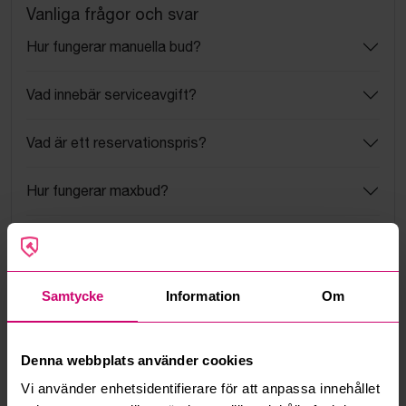
Vanliga frågor och svar
Hur fungerar manuella bud?
Vad innebär serviceavgift?
Vad är ett reservationspris?
Hur fungerar maxbud?
Hur fungerar budmotorn?
Kan jag ångra ett bud?
Samtycke
Information
Om
Kan ni frakta mina vunna objekt?
Denna webbplats använder cookies
Läs fler frågor och svar
Vi använder enhetsidentifierare för att anpassa innehållet