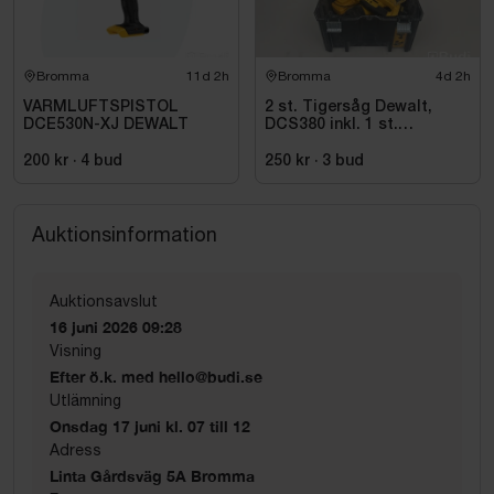
Bromma
11d 2h
Bromma
4d 2h
VARMLUFTSPISTOL
2 st. Tigersåg Dewalt,
DCE530N-XJ DEWALT
DCS380 inkl. 1 st.
Vinkelslip Dewalt, DC411
200 kr
·
4
bud
250 kr
·
3
bud
Auktionsinformation
Auktionsavslut
16 juni 2026 09:28
Visning
Efter ö.k. med hello@budi.se
Utlämning
Onsdag 17 juni kl. 07 till 12
Adress
Linta Gårdsväg 5A Bromma