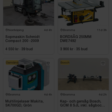
Norrköping
4d 4h
Bromma
11d 3h
Sopmaskin Schmidt
BORDSÅG 250MM
Compact 200 -2009
DWE7492
4 550 kr
·
39
bud
3 900 kr
·
35
bud
Oanvänd
Bosch
Bromma
4d 4h
Bromma
4d 2h
Multilinjelaser Makita,
Kap- och gersåg Bosch,
SK700GD, Grön
GCM 8 SJL inkl. sågbock
Bosch, GTA 2500