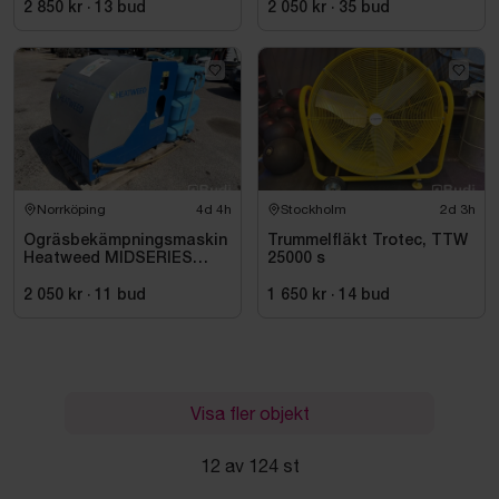
2 850 kr
·
13
bud
2 050 kr
·
35
bud
Norrköping
4d 4h
Stockholm
2d 3h
Ogräsbekämpningsmaskin
Trummelfläkt Trotec, TTW
Heatweed MIDSERIES
25000 s
22/8, -2015
2 050 kr
·
11
bud
1 650 kr
·
14
bud
Visa fler objekt
12 av 124 st