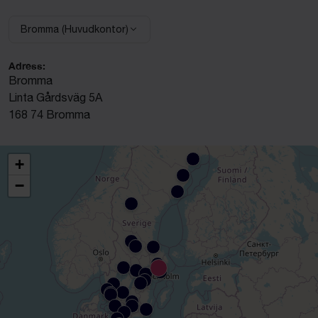
Bromma (Huvudkontor)
Välj anläggning:
Adress:
Bromma
Linta Gårdsväg 5A
168 74 Bromma
+
−