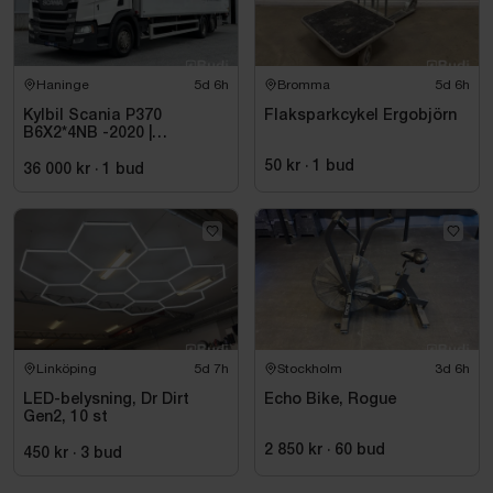
Fjädring & utrustning
Heldämpad
Haninge
5d 6h
Bromma
5d 6h
RockShox bakdämpare
Dämpad framgaffel
Kylbil Scania P370
Flaksparkcykel Ergobjörn
B6X2*4NB -2020 |
Dropper-post / höj- och sänkbar sadelstolpe
Hultsteins
Invändig kabeldragning
50 kr
·
1
bud
36 000 kr
·
1
bud
Flaskhållare monterad
Schwalbe Wicked Will-däck
Övrigt
Frakt ingår i priset
Demo exemplar
Se bilder för omfattning och skick
Linköping
5d 7h
Stockholm
3d 6h
Säljes i befintligt skick
LED-belysning, Dr Dirt
Echo Bike, Rogue
Gen2, 10 st
2 850 kr
·
60
bud
450 kr
·
3
bud