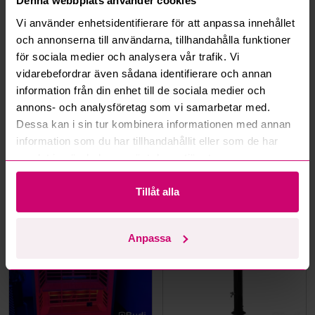
Denna webbplats använder cookies
Vi använder enhetsidentifierare för att anpassa innehållet
Hur fungerar budmotorn?
och annonserna till användarna, tillhandahålla funktioner
för sociala medier och analysera vår trafik. Vi
Kan jag ångra ett bud?
vidarebefordrar även sådana identifierare och annan
information från din enhet till de sociala medier och
Kan ni frakta mina vunna objekt?
annons- och analysföretag som vi samarbetar med.
Dessa kan i sin tur kombinera informationen med annan
Läs fler frågor och svar
information som du har tillhandahållit eller som de har
samlat in när du har använt deras tjänster.
Mer från samma kategori
Tillåt alla
Anpassa