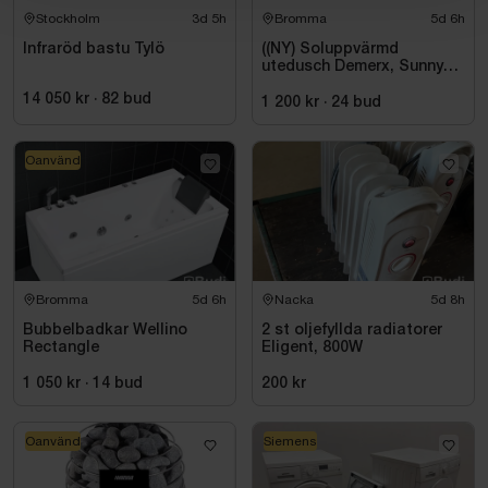
Stockholm
3d 5h
Bromma
5d 6h
Infraröd bastu Tylö
((NY) Soluppvärmd
utedusch Demerx, Sunny
40-1
14 050 kr
·
82
bud
1 200 kr
·
24
bud
Oanvänd
Bromma
5d 6h
Nacka
5d 8h
Bubbelbadkar Wellino
2 st oljefyllda radiatorer
Rectangle
Eligent, 800W
1 050 kr
·
14
bud
200 kr
Oanvänd
Siemens