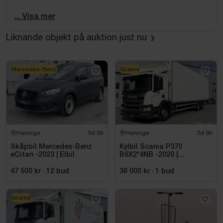
Vikt: ca 17 kg
... Visa mer
Hjulstorlek: 29”
Maxhastighet: 25 km/h
Liknande objekt på auktion just nu
Räckvidd: upp till ca 80 km
Motor & batteri
Mercedes-Benz
Scania
Fazua Ride 60-system
Motor: 250 W
Vridmoment: 60 Nm
Integrerat batteri 36V 430Wh
Haninge
5d 5h
Haninge
5d 6h
Naturlig och smidig elassistans
Skåpbil Mercedes-Benz
Kylbil Scania P370
Drivlina & bromsar
eCitan -2023 | Elbil
B6X2*4NB -2020 |
Hultsteins
47 500 kr
·
12
bud
36 000 kr
·
1
bud
Växelgrupp: SRAM NX
Kassett: 11-50T
Scania
Crankset: Rotor Ekapic
Hydrauliska skivbromsar från Shimano