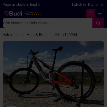
Hoppa till innehåll
Textbaserad (markdown) version av denna sida
×
Page available in English
Switch to English
Google Rating
4.5
Logga in
Sök
Sök
Auktioner
Hem & Fritid
ID: 1/140244
Föregående
Näst