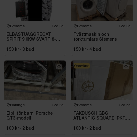
Bromma
12d 6h
Bromma
12d 6h
ELBASTUAGGREGAT
Tvättmaskin och
SPIRIT 9,0KW SVART 8-
torktumlare Siemens
14M3 HSP904MXV HARVIA
INKL. XENIO WIFI
150 kr
·
3
bud
150 kr
·
4
bud
Oanvänd
Haninge
12d 6h
Bromma
12d 5h
Elbil för barn, Porsche
TAKDUSCH GBG
GT3-modell
ATLANTIC SQUARE, PKT.
M.TERM BL 160C\/C,
KROM
100 kr
·
2
bud
100 kr
·
2
bud