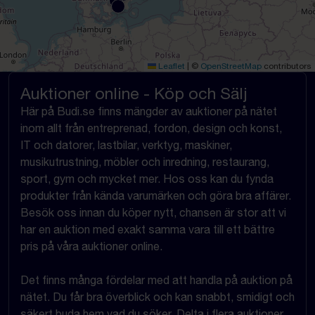
Leaflet
|
©
OpenStreetMap
contributors
Auktioner online - Köp och Sälj
Här på Budi.se finns mängder av auktioner på nätet
inom allt från entreprenad, fordon, design och konst,
IT och datorer, lastbilar, verktyg, maskiner,
musikutrustning, möbler och inredning, restaurang,
sport, gym och mycket mer. Hos oss kan du fynda
produkter från kända varumärken och göra bra affärer.
Besök oss innan du köper nytt, chansen är stor att vi
har en auktion med exakt samma vara till ett bättre
pris på våra auktioner online.
Det finns många fördelar med att handla på auktion på
nätet. Du får bra överblick och kan snabbt, smidigt och
säkert buda hem vad du söker. Delta i flera auktioner