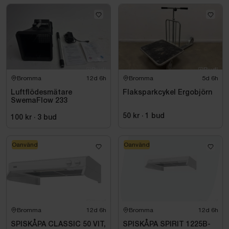
Bromma
12d 6h
Bromma
5d 6h
Luftflödesmätare
Flaksparkcykel Ergobjörn
SwemaFlow 233
50 kr
·
1
bud
100 kr
·
3
bud
Oanvänd
Oanvänd
Bromma
12d 6h
Bromma
12d 6h
SPISKÅPA CLASSIC 50 VIT,
SPISKÅPA SPIRIT 1225B-