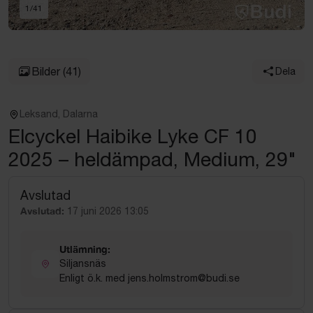
1
/
41
Bilder
(41)
Dela
Leksand, Dalarna
Elcyckel Haibike Lyke CF 10
2025 – heldämpad, Medium, 29"
Avslutad
Avslutad:
17 juni 2026 13:05
Utlämning:
Siljansnäs
Enligt ö.k. med jens.holmstrom@budi.se