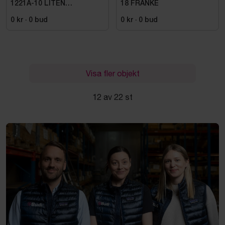
1221A-10 LITEN
18 FRANKE
VOLYMDEL
0 kr
·
0
bud
0 kr
·
0
bud
Visa fler objekt
12 av 22 st