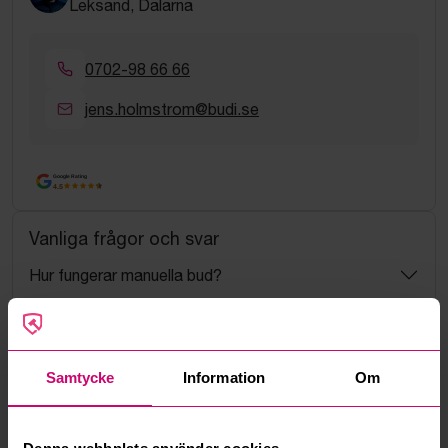
Leksand, Dalarna
0702-98 66 66
jens.holmstrom@budi.se
Google Rating
4.5
Vanliga frågor och svar
Hur fungerar manuella bud?
Vad innebär serviceavgift?
Samtycke
Information
Om
Vad är ett reservationspris?
Hur fungerar maxbud?