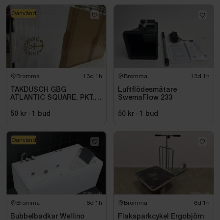
Oanvänd
Bromma
13d 1h
Bromma
13d 1h
TAKDUSCH GBG
Luftflödesmätare
ATLANTIC SQUARE, PKT.
SwemaFlow 233
M.TERM BL 160C\/C,
KROM
50 kr
·
1
bud
50 kr
·
1
bud
Oanvänd
Bromma
6d 1h
Bromma
6d 1h
Bubbelbadkar Wellino
Flaksparkcykel Ergobjörn