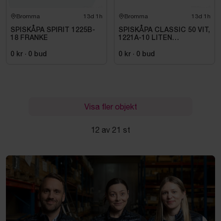
Bromma
13d 1h
Bromma
13d 1h
SPISKÅPA SPIRIT 1225B-
SPISKÅPA CLASSIC 50 VIT,
18 FRANKE
1221A-10 LITEN
VOLYMDEL
0 kr
·
0
bud
0 kr
·
0
bud
Visa fler objekt
12 av 21 st