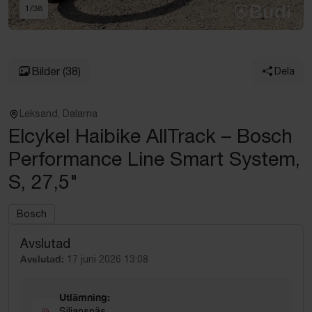
1
/
38
Bilder
(38)
Dela
Leksand, Dalarna
Elcykel Haibike AllTrack – Bosch
Performance Line Smart System,
S, 27,5"
Bosch
Avslutad
Avslutad:
17 juni 2026 13:08
Utlämning:
Siljansnäs