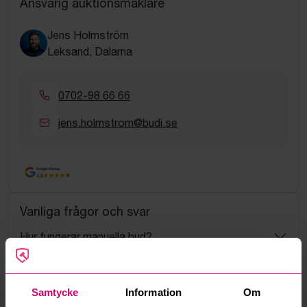
Ansvarig auktionsmäklare
Jens Holmström
Leksand, Dalarna
0702-98 66 66
jens.holmstrom@budi.se
Google Rating
4.5
Vanliga frågor och svar
Hur fungerar manuella bud?
Vad innebär serviceavgift?
Samtycke
Information
Om