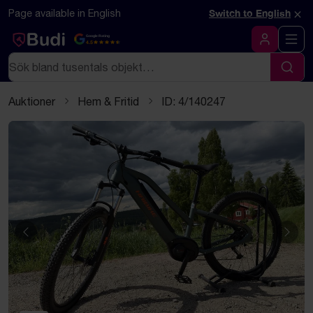
Hoppa till innehåll
Textbaserad (markdown) version av denna sida
×
Page available in English
Switch to English
Google Rating
4.5
Logga in
Sök
Sök
Auktioner
Hem & Fritid
ID: 4/140247
Föregående
Näst