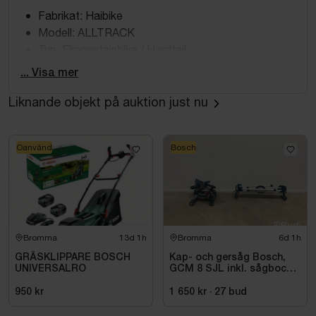
Fabrikat: Haibike
Modell: ALLTRACK
Typ: Elmountainbike / Hardtail
Ram: Aluminium
... Visa mer
Ramstorlek: Small - 37 cm, Youth
Hjulstorlek: 27.5”
Liknande objekt på auktion just nu
Total tillåten vikt: 120 kg
Motor & batteri
Oanvänd
Bosch
Bosch Performance Line Smart System
Effekt: 250 W
Vridmoment: 75 Nm
Elassistans upp till 25 km/h
Bromma
13d 1h
Bromma
6d 1h
Batteri: Bosch PowerTube 500Wh
Laddare: Bosch Charger 4A
GRÄSKLIPPARE BOSCH
Kap- och gersåg Bosch,
UNIVERSALRO
GCM 8 SJL inkl. sågbock
Bosch LED Remote display
Bosch, GTA 2500
950 kr
1 650 kr
·
27
bud
Växlar & drivlina