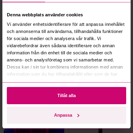
Vad är ett reservationspris?
Denna webbplats använder cookies
Hur fungerar maxbud?
Vi använder enhetsidentifierare för att anpassa innehållet
och annonserna till användarna, tillhandahålla funktioner
Hur fungerar budmotorn?
för sociala medier och analysera vår trafik. Vi
vidarebefordrar även sådana identifierare och annan
Kan jag ångra ett bud?
information från din enhet till de sociala medier och
annons- och analysföretag som vi samarbetar med.
Kan ni frakta mina vunna objekt?
Dessa kan i sin tur kombinera informationen med annan
information som du har tillhandahållit eller som de har
Läs fler frågor och svar
samlat in när du har använt deras tjänster.
Tillåt alla
Mer från samma kategori
Anpassa