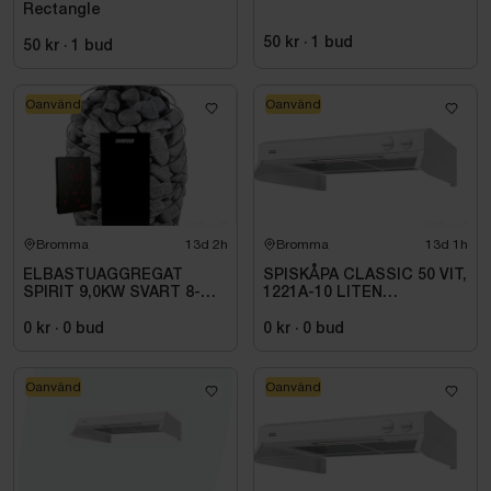
Rectangle
50 kr
·
1
bud
50 kr
·
1
bud
Oanvänd
Oanvänd
Bromma
13d 2h
Bromma
13d 1h
ELBASTUAGGREGAT
SPISKÅPA CLASSIC 50 VIT,
SPIRIT 9,0KW SVART 8-
1221A-10 LITEN
14M3 HSP904MXV HARVIA
VOLYMDEL
INKL. XENIO WIFI
0 kr
·
0
bud
0 kr
·
0
bud
Oanvänd
Oanvänd