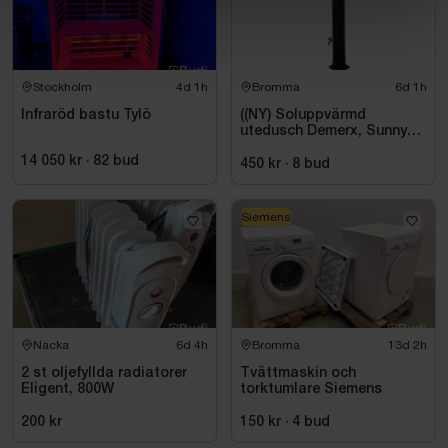
Stockholm
4d 1h
Bromma
6d 1h
Infraröd bastu Tylö
((NY) Soluppvärmd
utedusch Demerx, Sunny
40-1
14 050 kr
·
82
bud
450 kr
·
8
bud
Siemens
Nacka
6d 4h
Bromma
13d 2h
2 st oljefyllda radiatorer
Tvättmaskin och
Eligent, 800W
torktumlare Siemens
200 kr
150 kr
·
4
bud