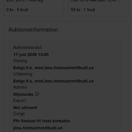
220, 2017, 1600 kg
12V-70 UTAN BATTERI
Övrigt
OCH LADDARE
0 kr
·
0
bud
50 kr
·
1
bud
Visnings exemplar
Frakt ingår
Auktionsinformation
Se bilder för omfattning och skick
Säljes i befintligt skick
Auktionsavslut
17 juni 2026 13:08
Visning
Enligt ö.k. med jens.holmstrom@budi.se
Utlämning
Enligt ö.k. med jens.holmstrom@budi.se
Adress
Siljansnäs
Export
Not allowed
Övrigt
För önskad fri frakt kontakta
jens.holmstrom@budi.se