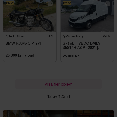
BMW
Iveco
Trollhättan
4d 6h
Vänersborg
10d 6h
BMW R60/5-C -1971
Skåpbil IVECO DAILY
35S14H A8 V -2021 |
DIESEL
25 000 kr
·
7
bud
25 000 kr
Visa fler objekt
12 av 123 st