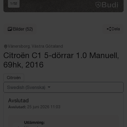
1
/
52
Bilder
(52)
Dela
Vänersborg, Västra Götaland
Citroën C1 5-dörrar 1.0 Manuell,
69hk, 2016
Citroën
Swedish (Svenska)
Avslutad
Powered by
Translate
Avslutad:
25 juni 2026 11:03
Utlämning: