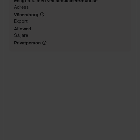
Enligt ö.k. med veli.simulainen@budi.se
Adress
Vänersborg
Export
Allowed
Säljare
Privatperson