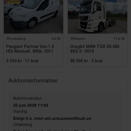
Peugeot
Linköping
4d 6h
Malmö
11d 5h
Peugeot Partner Van 1.6
Dragbil MAN TGX 28.480
HDi Manuell, 90hk, 2011
6X2-2 -2016
5 500 kr
·
11
bud
80 500 kr
·
3
bud
Auktionsinformation
Auktionsavslut
25 juni 2026 11:03
Visning
Enligt ö.k. med veli.simulainen@budi.se
Utlämning