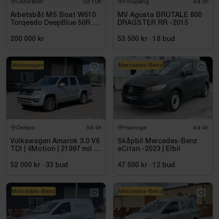
Österåker
5d 10h
Finspång
4d 5h
Arbetsbåt MS Boat W610
MV Agusta BRUTALE 800
Torqeedo DeepBlue 50R 50
DRAGSTER RR -2015
kW -2024 | Elbåt | 6,00
meter
200 000 kr
53 500 kr
·
18
bud
Volkswagen
Mercedes-Benz
Örebro
5d 4h
Haninge
4d 4h
Volkswagen Amarok 3.0 V6
Skåpbil Mercedes-Benz
TDI | 4Motion | 21997 mil |
eCitan -2023 | Elbil
2017 - Reparationsobjekt
52 000 kr
·
33
bud
47 500 kr
·
12
bud
Mercedes-Benz
Mercedes-Benz