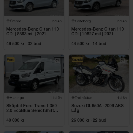
Örebro
5d 4h
Göteborg
5d 4h
Mercedes-Benz Citan 110
Mercedes-Benz Citan 110
CDI | 8863 mil | 2021
CDI | 10827 mil | 2021
46 500 kr
·
32
bud
44 500 kr
·
14
bud
Ford
Suzuki
Haninge
11d 5h
Trollhättan
4d 6h
Skåpbil Ford Transit 350
Suzuki DL650A -2009 ABS
2.0 EcoBlue SelectShift
Låg
-2021
40 000 kr
26 000 kr
·
22
bud