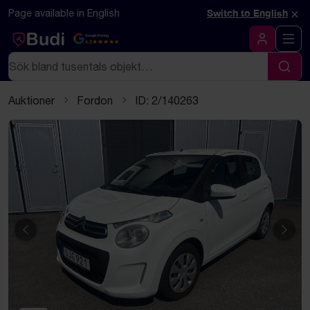
Hoppa till innehåll
Textbaserad (markdown) version av denna sida
×
Page available in English
Switch to English
Google Rating
4.5
Logga in
Sök
Sök
Auktioner
Fordon
ID: 2/140263
Föregående
Näst