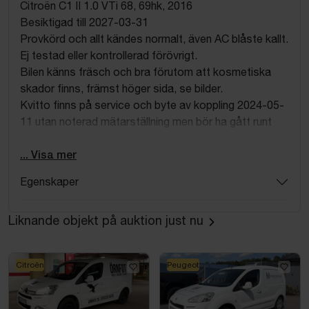
Citroën C1 II 1.0 VTi 68, 69hk, 2016
Besiktigad till 2027-03-31
Provkörd och allt kändes normalt, även AC blåste kallt.
Ej testad eller kontrollerad förövrigt.
Bilen känns fräsch och bra förutom att kosmetiska
skador finns, främst höger sida, se bilder.
Kvitto finns på service och byte av koppling 2024-05-
11 utan noterad mätarställning men bör ha gått runt
8000 mil vid tillfället.
Dubbdäck i mycket bra skick medföljer
... Visa mer
Egenskaper
Liknande objekt på auktion just nu
Citroën
Peugeot