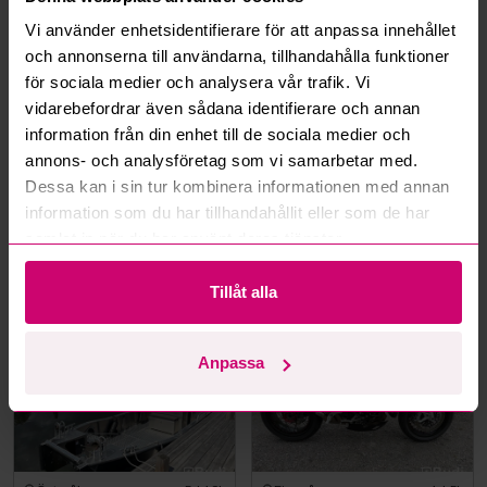
Mer från samma kategori
Vi använder enhetsidentifierare för att anpassa innehållet
och annonserna till användarna, tillhandahålla funktioner
för sociala medier och analysera vår trafik. Vi
vidarebefordrar även sådana identifierare och annan
information från din enhet till de sociala medier och
annons- och analysföretag som vi samarbetar med.
Dessa kan i sin tur kombinera informationen med annan
Haninge
4d 4h
Leksand
4d 6h
information som du har tillhandahållit eller som de har
samlat in när du har använt deras tjänster.
Skåpsläp Cheval Liberté
Range Rover Fifty
C500 Pullman V2 -2018 |
Anniversary - 2021 – 1 av
Nybesiktigad
1970 – Autobiography –
Tillåt alla
Diesel – Fullutrustad
30 500 kr
·
13
bud
246 500 kr
·
281
bud
Anpassa