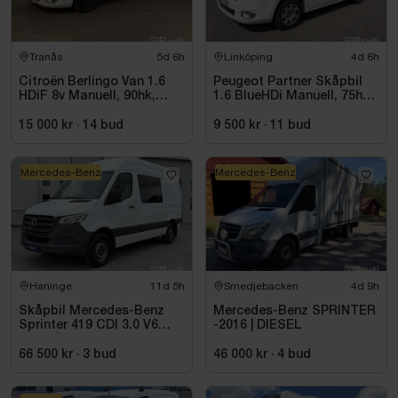
Tranås
5d 6h
Linköping
4d 6h
Citroën Berlingo Van 1.6
Peugeot Partner Skåpbil
HDiF 8v Manuell, 90hk,
1.6 BlueHDi Manuell, 75hk,
9500 mil - 2014
2014
15 000 kr
·
14
bud
9 500 kr
·
11
bud
Mercedes-Benz
Mercedes-Benz
Haninge
11d 5h
Smedjebacken
4d 9h
Skåpbil Mercedes-Benz
Mercedes-Benz SPRINTER
Sprinter 419 CDI 3.0 V6
-2016 | DIESEL
-2021 | C1-kort
66 500 kr
·
3
bud
46 000 kr
·
4
bud