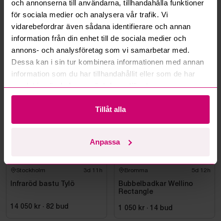
och annonserna till användarna, tillhandahålla funktioner
Kan ni frakta mina vunna objekt?
för sociala medier och analysera vår trafik. Vi
vidarebefordrar även sådana identifierare och annan
Läs fler frågor och svar
information från din enhet till de sociala medier och
annons- och analysföretag som vi samarbetar med.
Dessa kan i sin tur kombinera informationen med annan
information som du har tillhandahållit eller som de har
Mer från samma kategori
samlat in när du har använt deras tjänster.
Oanvänd
Tillåt alla
Anpassa
Stockholm
3d 11h
Bromma
5d 12h
Infraröd bastu Tylö
Bubbelbadkar Wellino
Rectangle
14 050 kr
·
82
bud
1 050 kr
·
14
bud