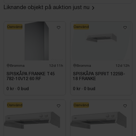
Liknande objekt på auktion just nu
Oanvänd
Oanvänd
Bromma
12d 11h
Bromma
12d 12h
SPISKÅPA FRANKE T45
SPISKÅPA SPIRIT 1225B-
782-10\/12 60 RF
18 FRANKE
0 kr
·
0
bud
0 kr
·
0
bud
Oanvänd
Oanvänd