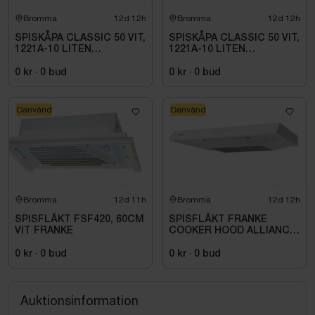
Bromma
12d 12h
Bromma
12d 12h
SPISKÅPA CLASSIC 50 VIT,
SPISKÅPA CLASSIC 50 VIT,
1221A-10 LITEN
1221A-10 LITEN
VOLYMDEL
VOLYMDEL
0 kr
·
0
bud
0 kr
·
0
bud
Oanvänd
Oanvänd
Bromma
12d 11h
Bromma
12d 12h
SPISFLÄKT FSF420, 60CM
SPISFLÄKT FRANKE
VIT FRANKE
COOKER HOOD ALLIANCE,
1240B-10, 500MM, WHITE
0 kr
·
0
bud
0 kr
·
0
bud
Auktionsinformation