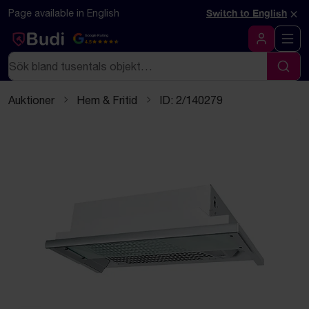
Hoppa till innehåll
Textbaserad (markdown) version av denna sida
×
Page available in English
Switch to English
Google Rating
4.5
Logga in
Sök
Sök
Auktioner
Hem & Fritid
ID: 2/140279