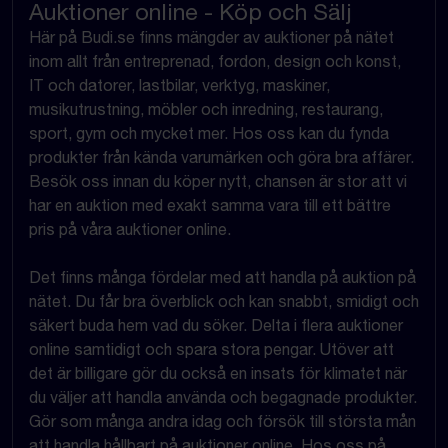
Auktioner online - Köp och Sälj
Här på Budi.se finns mängder av auktioner på nätet
inom allt från entreprenad, fordon, design och konst,
IT och datorer, lastbilar, verktyg, maskiner,
musikutrustning, möbler och inredning, restaurang,
sport, gym och mycket mer. Hos oss kan du fynda
produkter från kända varumärken och göra bra affärer.
Besök oss innan du köper nytt, chansen är stor att vi
har en auktion med exakt samma vara till ett bättre
pris på våra auktioner online.
Det finns många fördelar med att handla på auktion på
nätet. Du får bra överblick och kan snabbt, smidigt och
säkert buda hem vad du söker. Delta i flera auktioner
online samtidigt och spara stora pengar. Utöver att
det är billigare gör du också en insats för klimatet när
du väljer att handla använda och begagnade produkter.
Gör som många andra idag och försök till största mån
att handla hållbart på auktioner online. Hos oss på