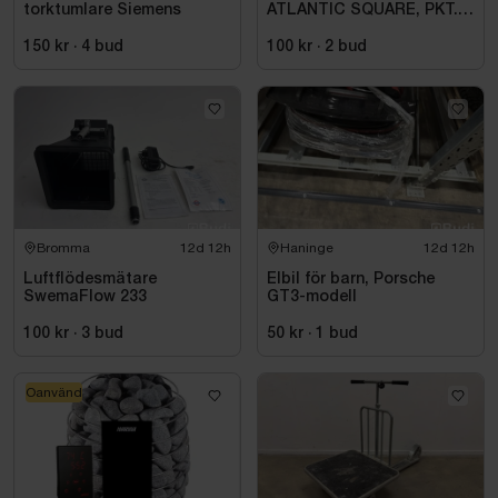
torktumlare Siemens
ATLANTIC SQUARE, PKT.
M.TERM BL 160C\/C,
KROM
150 kr
·
4
bud
100 kr
·
2
bud
Bromma
12d 12h
Haninge
12d 12h
Luftflödesmätare
Elbil för barn, Porsche
SwemaFlow 233
GT3-modell
100 kr
·
3
bud
50 kr
·
1
bud
Oanvänd