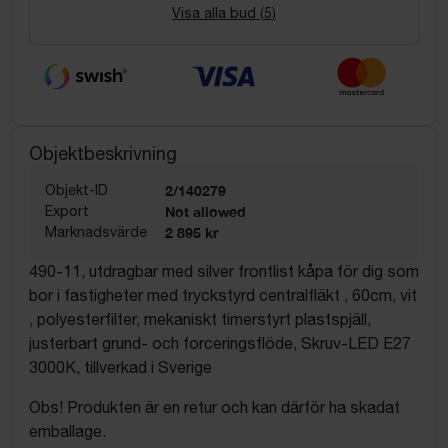
Visa alla bud (
5
)
Objektbeskrivning
Objekt-ID
2/140279
Export
Not allowed
Marknadsvärde
2 895 kr
490-11, utdragbar med silver frontlist kåpa för dig som
bor i fastigheter med tryckstyrd centralfläkt , 60cm, vit
, polyesterfilter, mekaniskt timerstyrt plastspjäll,
justerbart grund- och forceringsflöde, Skruv-LED E27
3000K, tillverkad i Sverige
Obs! Produkten är en retur och kan därför ha skadat
emballage.