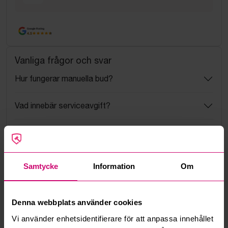
Google Rating
4.5
Vanliga frågor och svar
Hur fungerar manuella bud?
Vad innebär serviceavgift?
Vad är ett reservationspris?
Hur fungerar maxbud?
Samtycke
Information
Om
Hur fungerar budmotorn?
Denna webbplats använder cookies
Kan jag ångra ett bud?
Vi använder enhetsidentifierare för att anpassa innehållet