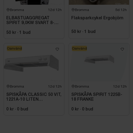
Bromma
12d 12h
Bromma
5d 12h
ELBASTUAGGREGAT
Flaksparkcykel Ergobjörn
SPIRIT 9,0KW SVART 8-
14M3 HSP904MXV HARVIA
50 kr
·
1
bud
INKL. XENIO WIFI
50 kr
·
1
bud
Oanvänd
Oanvänd
Bromma
12d 12h
Bromma
12d 12h
SPISKÅPA CLASSIC 50 VIT,
SPISKÅPA SPIRIT 1225B-
1221A-10 LITEN
18 FRANKE
VOLYMDEL
0 kr
·
0
bud
0 kr
·
0
bud