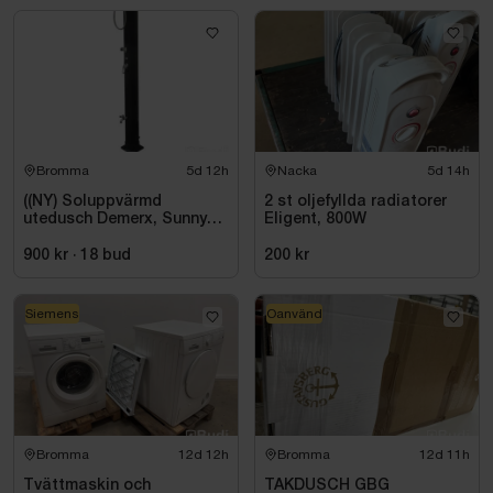
Bromma
5d 12h
Nacka
5d 14h
((NY) Soluppvärmd
2 st oljefyllda radiatorer
utedusch Demerx, Sunny
Eligent, 800W
40-1
900 kr
·
18
bud
200 kr
Siemens
Oanvänd
Bromma
12d 12h
Bromma
12d 11h
Tvättmaskin och
TAKDUSCH GBG