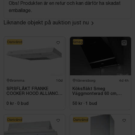
Obs! Produkten är en retur och kan därför ha skadat
emballage.
Liknande objekt på auktion just nu
Oanvänd
Smeg
Bromma
10d
Vänersborg
4d 4h
SPISFLÄKT FRANKE
Köksfläkt Smeg
COOKER HOOD ALLIANCE,
Väggmonterad 60 cm,
1240B-10, 500MM, WHITE
Svart, Universal KV26N
0 kr
·
0
bud
50 kr
·
1
bud
Oanvänd
Oanvänd