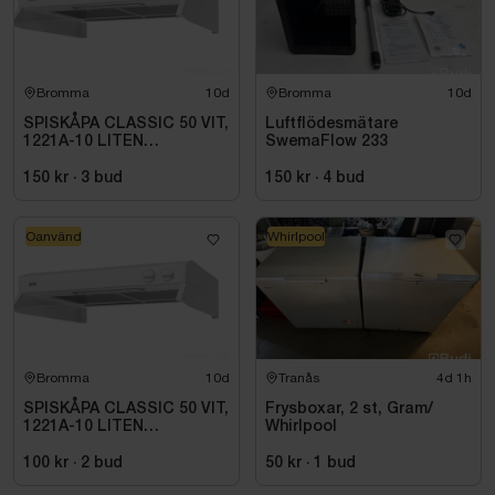
Bromma
10d
Bromma
10d
SPISKÅPA CLASSIC 50 VIT,
Luftflödesmätare
1221A-10 LITEN
SwemaFlow 233
VOLYMDEL
150 kr
·
3
bud
150 kr
·
4
bud
Oanvänd
Whirlpool
Bromma
10d
Tranås
4d 1h
SPISKÅPA CLASSIC 50 VIT,
Frysboxar, 2 st, Gram/
1221A-10 LITEN
Whirlpool
VOLYMDEL
100 kr
·
2
bud
50 kr
·
1
bud