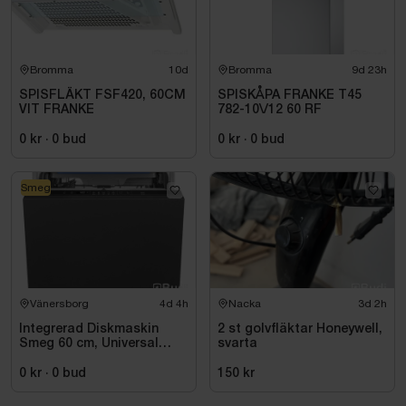
Bromma
10d
Bromma
9d 23h
SPISFLÄKT FSF420, 60CM
SPISKÅPA FRANKE T45
VIT FRANKE
782-10\/12 60 RF
0 kr
·
0
bud
0 kr
·
0
bud
Smeg
Vänersborg
4d 4h
Nacka
3d 2h
Integrerad Diskmaskin
2 st golvfläktar Honeywell,
Smeg 60 cm, Universal
svarta
STL362DQ
0 kr
·
0
bud
150 kr