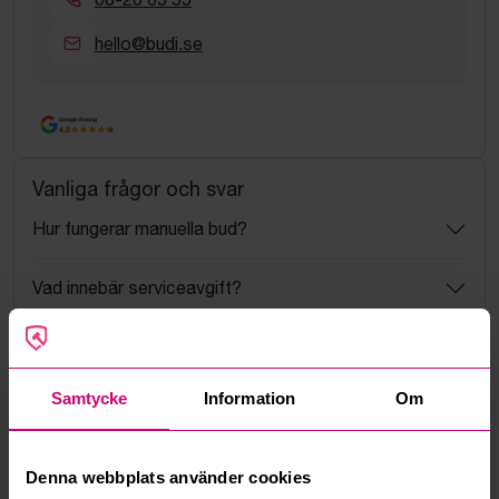
hello@budi.se
Google Rating
4.5
Vanliga frågor och svar
Hur fungerar manuella bud?
Vad innebär serviceavgift?
Vad är ett reservationspris?
Samtycke
Information
Om
Hur fungerar maxbud?
Hur fungerar budmotorn?
Denna webbplats använder cookies