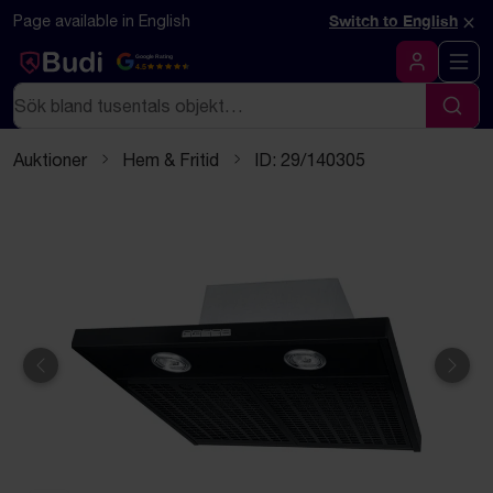
Hoppa till innehåll
Textbaserad (markdown) version av denna sida
×
Page available in English
Switch to English
Google Rating
4.5
Logga in
Sök
Sök
Auktioner
Hem & Fritid
ID: 29/140305
Föregående
Näst