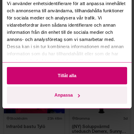
Vi använder enhetsidentifierare för att anpassa innehållet
Kan jag ångra ett bud?
och annonserna till användarna, tillhandahålla funktioner
för sociala medier och analysera vår trafik. Vi
Kan ni frakta mina vunna objekt?
vidarebefordrar även sådana identifierare och annan
information från din enhet till de sociala medier och
Läs fler frågor och svar
annons- och analysföretag som vi samarbetar med.
Dessa kan i sin tur kombinera informationen med annan
information som du har tillhandahållit eller som de har
Mer från samma kategori
samlat in när du har använt deras tjänster.
Tillåt alla
Anpassa
Stockholm
23h 48m
Bromma
3d
Infraröd bastu Tylö
((NY) Soluppvärmd
utedusch Demerx, Sunny