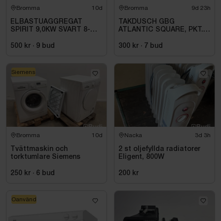
Bromma
10d
Bromma
9d 23h
ELBASTUAGGREGAT
TAKDUSCH GBG
SPIRIT 9,0KW SVART 8-
ATLANTIC SQUARE, PKT.
14M3 HSP904MXV HARVIA
M.TERM BL 160C\/C,
INKL. XENIO WIFI
KROM
500 kr
·
9
bud
300 kr
·
7
bud
Siemens
Bromma
10d
Nacka
3d 3h
Tvättmaskin och
2 st oljefyllda radiatorer
torktumlare Siemens
Eligent, 800W
250 kr
·
6
bud
200 kr
Oanvänd