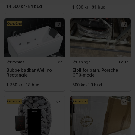
40-1
14 600 kr
·
84
bud
1 500 kr
·
31
bud
Oanvänd
Bromma
3d
Haninge
10d 1h
Bubbelbadkar Wellino
Elbil för barn, Porsche
Rectangle
GT3-modell
1 350 kr
·
18
bud
500 kr
·
10
bud
Oanvänd
Oanvänd