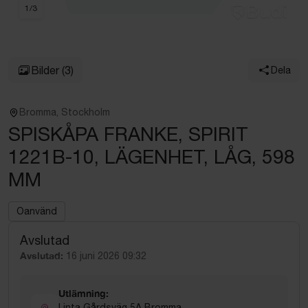
1
/
3
Bilder
(3)
Dela
Bromma, Stockholm
SPISKÅPA FRANKE, SPIRIT
1221B-10, LÄGENHET, LÅG, 598
MM
Oanvänd
Avslutad
Avslutad:
16 juni 2026 09:32
Utlämning:
Linta Gårdsväg 5A Bromma