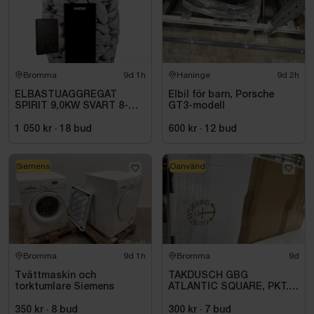
Bromma
9d 1h
Haninge
9d 2h
ELBASTUAGGREGAT
Elbil för barn, Porsche
SPIRIT 9,0KW SVART 8-
GT3-modell
14M3 HSP904MXV HARVIA
INKL. XENIO WIFI
1 050 kr
·
18
bud
600 kr
·
12
bud
Siemens
Oanvänd
Bromma
9d 1h
Bromma
9d
Tvättmaskin och
TAKDUSCH GBG
torktumlare Siemens
ATLANTIC SQUARE, PKT.
M.TERM BL 160C\/C,
KROM
350 kr
·
8
bud
300 kr
·
7
bud