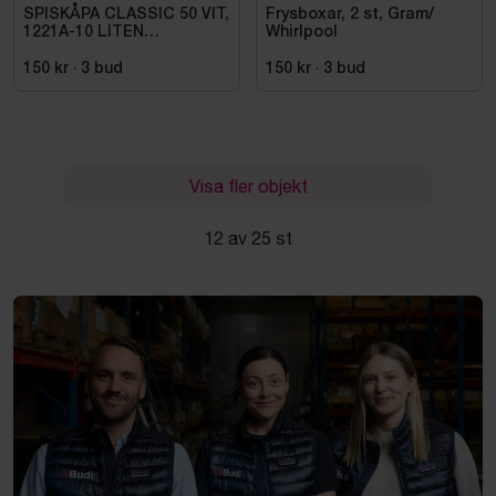
SPISKÅPA CLASSIC 50 VIT,
Frysboxar, 2 st, Gram/
1221A-10 LITEN
Whirlpool
VOLYMDEL
150 kr
·
3
bud
150 kr
·
3
bud
Visa fler objekt
12 av 25 st