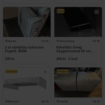
Smeg
Nacka
2d 4h
Vänersborg
3d 5h
2 st oljefyllda radiatorer
Köksfläkt Smeg
Eligent, 800W
Väggmonterad 60 cm,
Svart, Universal KV26N
200 kr
200 kr
·
5
bud
Oanvänd
Whirlpool
Bromma
9d 1h
Tranås
3d 2h