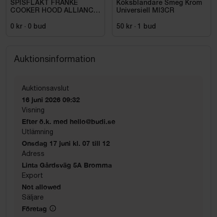
SPISFLÄKT FRANKE
Köksblandare Smeg Krom
COOKER HOOD ALLIANCE,
Universiell MI3CR
1240B-10, 500MM, WHITE
0 kr
·
0
bud
50 kr
·
1
bud
Auktionsinformation
Auktionsavslut
16 juni 2026 09:32
Visning
Efter ö.k. med hello@budi.se
Utlämning
Onsdag 17 juni kl. 07 till 12
Adress
Linta Gårdsväg 5A Bromma
Export
Not allowed
Säljare
Företag