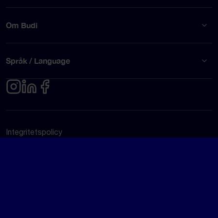
Om Budi
Språk / Language
Integritetspolicy
Användarvillkor
© Budi AB 2026
Google Rating
4.5