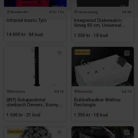
Stockholm
47m 12s
Vänersborg
3d 5h
Infraröd bastu Tylö
Integrerad Diskmaskin
Smeg 60 cm, Universal
STL362DQ
14 600 kr
·
84
bud
1 550 kr
·
18
bud
Oanvänd
Bromma
2d 1h
Bromma
2d 1h
((NY) Soluppvärmd
Bubbelbadkar Wellino
utedusch Demerx, Sunny
Rectangle
40-1
1 500 kr
·
31
bud
1 350 kr
·
18
bud
Oanvänd