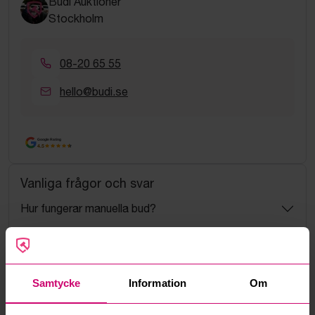
Budi Auktioner
Stockholm
08-20 65 55
hello@budi.se
Google Rating
4.5
Vanliga frågor och svar
Hur fungerar manuella bud?
Vad innebär serviceavgift?
Vad är ett reservationspris?
Samtycke
Information
Om