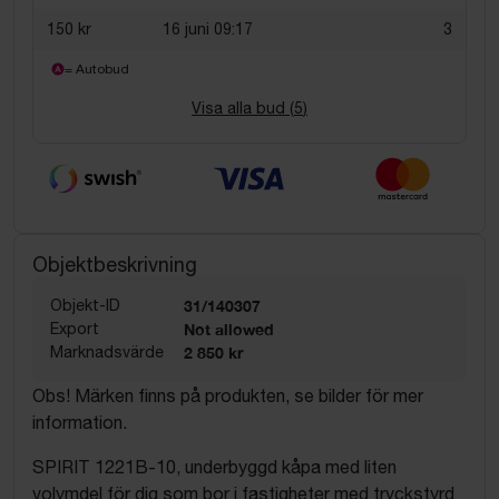
150 kr
16 juni 09:17
3
= Autobud
Visa alla bud (
5
)
Objektbeskrivning
Objekt-ID
31/140307
Export
Not allowed
Marknadsvärde
2 850 kr
Obs! Märken finns på produkten, se bilder för mer
information.
SPIRIT 1221B-10, underbyggd kåpa med liten
volymdel för dig som bor i fastigheter med tryckstyrd