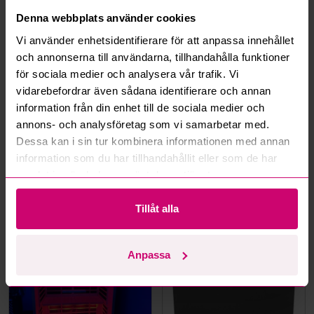
Hur fungerar maxbud?
Denna webbplats använder cookies
Vi använder enhetsidentifierare för att anpassa innehållet
Hur fungerar budmotorn?
och annonserna till användarna, tillhandahålla funktioner
för sociala medier och analysera vår trafik. Vi
Kan jag ångra ett bud?
vidarebefordrar även sådana identifierare och annan
information från din enhet till de sociala medier och
Kan ni frakta mina vunna objekt?
annons- och analysföretag som vi samarbetar med.
Dessa kan i sin tur kombinera informationen med annan
Läs fler frågor och svar
information som du har tillhandahållit eller som de har
samlat in när du har använt deras tjänster.
Mer från samma kategori
Tillåt alla
Smeg
Anpassa