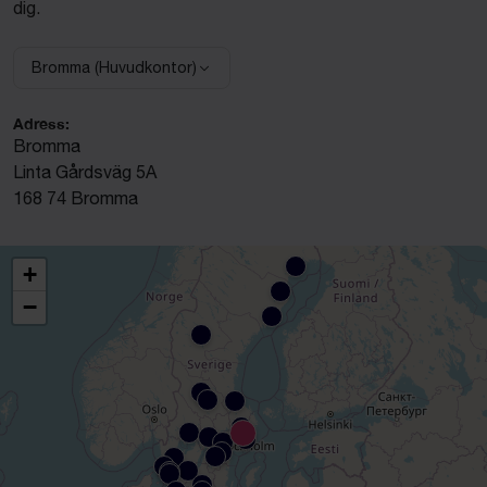
dig.
Bromma (Huvudkontor)
Välj anläggning:
Adress:
Bromma
Linta Gårdsväg 5A
168 74 Bromma
+
−