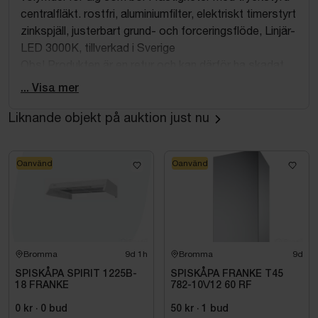
centralfläkt. rostfri, aluminiumfilter, elektriskt timerstyrt
zinkspjäll, justerbart grund- och forceringsflöde, Linjär-
LED 3000K, tillverkad i Sverige
Obs! Produkten är en retur och kan därför ha skadat
emballage.
... Visa mer
Liknande objekt på auktion just nu
Oanvänd
Oanvänd
Bromma
9d 1h
Bromma
9d
SPISKÅPA SPIRIT 1225B-
SPISKÅPA FRANKE T45
18 FRANKE
782-10\/12 60 RF
0 kr
·
0
bud
50 kr
·
1
bud