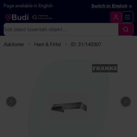
Hoppa till innehåll
Textbaserad (markdown) version av denna sida
×
Page available in English
Switch to English
Google Rating
4.5
Logga in
Sök
Sök
Auktioner
Hem & Fritid
ID: 31/140307
Föregående
Näst