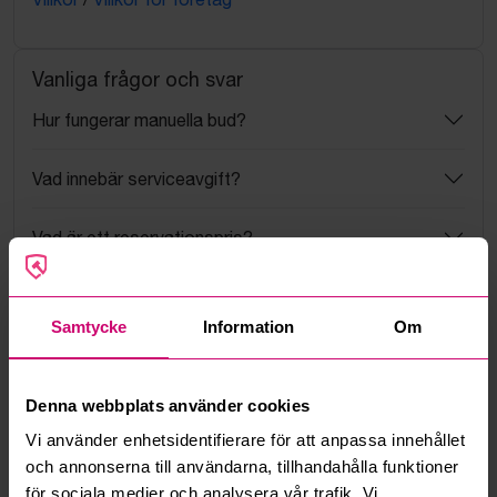
Vanliga frågor och svar
Hur fungerar manuella bud?
Vad innebär serviceavgift?
Vad är ett reservationspris?
Hur fungerar maxbud?
Samtycke
Information
Om
Hur fungerar budmotorn?
Denna webbplats använder cookies
Kan jag ångra ett bud?
Vi använder enhetsidentifierare för att anpassa innehållet
och annonserna till användarna, tillhandahålla funktioner
Kan ni frakta mina vunna objekt?
för sociala medier och analysera vår trafik. Vi