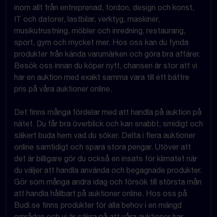
inom allt från entreprenad, fordon, design och konst,
IT och datorer, lastbilar, verktyg, maskiner,
musikutrustning, möbler och inredning, restaurang,
sport, gym och mycket mer. Hos oss kan du fynda
produkter från kända varumärken och göra bra affärer.
Besök oss innan du köper nytt, chansen är stor att vi
har en auktion med exakt samma vara till ett bättre
pris på våra auktioner online.
Det finns många fördelar med att handla på auktion på
nätet. Du får bra överblick och kan snabbt, smidigt och
säkert buda hem vad du söker. Delta i flera auktioner
online samtidigt och spara stora pengar. Utöver att
det är billigare gör du också en insats för klimatet när
du väljer att handla använda och begagnade produkter.
Gör som många andra idag och försök till största mån
att handla hållbart på auktioner online. Hos oss på
Budi.se finns produkter för alla behov i en mängd
områden och vi är säkra på att våra auktioner har