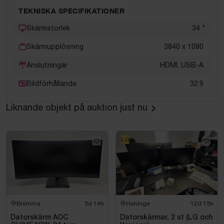
TEKNISKA SPECIFIKATIONER
Skärmstorlek
34
"
Skärmupplösning
3840 x 1080
Anslutningar
HDMI, USB-A
Bildförhållande
32:9
Liknande objekt på auktion just nu
LG
Bromma
5d 14h
Haninge
12d 15h
Datorskärm AOC
Datorskärmar, 2 st (LG och