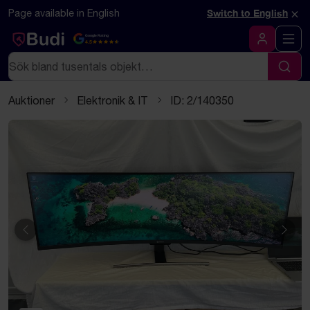
Hoppa till innehåll
Textbaserad (markdown) version av denna sida
×
Page available in English
Switch to English
Google Rating
4.5
Logga in
Sök
Sök
Auktioner
Elektronik & IT
ID: 2/140350
Föregående
Näst