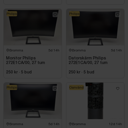
Philips
Philips
Bromma
5d 14h
Bromma
5d 14h
Monitor Philips
Datorskärm Philips
272E1CA/00, 27 tum
272E1CA/00, 27 tum
250 kr
·
5
bud
250 kr
·
5
bud
Philips
Oanvänd
Bromma
5d 14h
Bromma
12d 14h