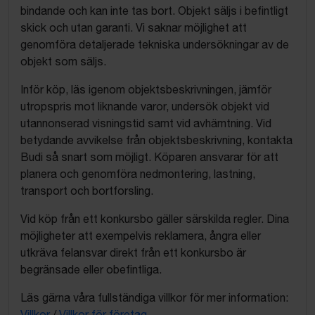
bindande och kan inte tas bort. Objekt säljs i befintligt
skick och utan garanti. Vi saknar möjlighet att
genomföra detaljerade tekniska undersökningar av de
objekt som säljs.
Inför köp, läs igenom objektsbeskrivningen, jämför
utropspris mot liknande varor, undersök objekt vid
utannonserad visningstid samt vid avhämtning. Vid
betydande avvikelse från objektsbeskrivning, kontakta
Budi så snart som möjligt. Köparen ansvarar för att
planera och genomföra nedmontering, lastning,
transport och bortforsling.
Vid köp från ett konkursbo gäller särskilda regler. Dina
möjligheter att exempelvis reklamera, ångra eller
utkräva felansvar direkt från ett konkursbo är
begränsade eller obefintliga.
Läs gärna våra fullständiga villkor för mer information:
Villkor
/
Villkor för företag