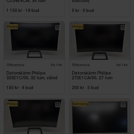
CU34E4CW, 34 tum
Voxicon)
1 150 kr
·
19
bud
0 kr
·
0
bud
Philips
Philips
Bromma
5d 14h
Bromma
5d 14h
Datorskärm Philips
Datorskärm Philips
325E1C/00, 32 tum, välvd
272E1CA/00, 27 tum
150 kr
·
4
bud
250 kr
·
5
bud
Philips
Samsung