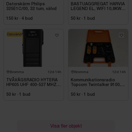
Datorskärm Philips
BASTUAGGREGAT HARVIA
325E1C/00, 32 tum, välvd
LEGEND EL, WIFI 10,8KW
SVART 9-18M3
150 kr
·
4
bud
50 kr
·
1
bud
Oanvänd
Bromma
12d 14h
Bromma
12d 14h
TVÅVÄGSRADIO HYTERA
Kommunikationsradio
HP605 UHF 400-527 MHZ
Topcom Twintalker 9100, 2
IP67 KONRADSSON
st
50 kr
·
1
bud
50 kr
·
1
bud
Visa fler objekt