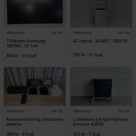
Bromma
5d 14h
Bromma
5d 14h
TVskärm Samsung
AC-enhet, 36-M07, 2050 W
QM50C, 50 tum
700 kr
·
11
bud
800 kr
·
14
bud
Karlstad
5d 13h
Bromma
5d 14h
Kassautrustning, blandade
Luftrenare på hjul Pullman,
enheter
Ermator A2000.
350 kr
·
6
bud
350 kr
·
7
bud