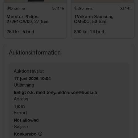
Bromma
5d 14h
Bromma
5d 14h
Monitor Philips
TVskärm Samsung
272E1CA/00, 27 tum
QM50C, 50 tum
250 kr
·
5
bud
800 kr
·
14
bud
Auktionsinformation
Auktionsavslut
17 juni 2026 10:04
Utlämning
Enligt ö.k. med tony.andersson@budi.se
Adress
Tjörn
Export
Not allowed
Säljare
Konkursbo