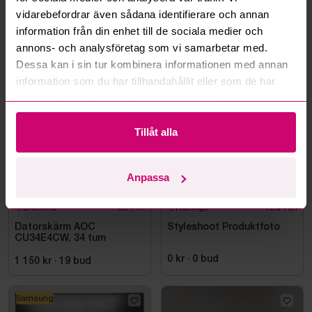
vidarebefordrar även sådana identifierare och annan
Läs fler frågor och svar
information från din enhet till de sociala medier och
annons- och analysföretag som vi samarbetar med.
Dessa kan i sin tur kombinera informationen med annan
Mer från samma kategori
information som du har tillhandahållit eller som de har
samlat in när du har använt deras tjänster.
Tillåt alla
Anpassa
Bromma
5d 14h
Haninge
12d 15h
Datorskärm AOC
Styleshoot Produktfoto
CU34E4CW, 34 tum
0 kr
·
0
bud
1 150 kr
·
19
bud
Samsung