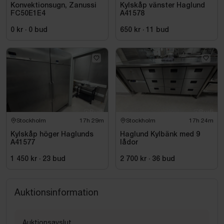
Konvektionsugn, Zanussi
Kylskåp vänster Haglund
FC50E1E4
A41578
0 kr
·
0
bud
650 kr
·
11
bud
Stockholm
17h 29m
Stockholm
17h 24m
Kylskåp höger Haglunds
Haglund Kylbänk med 9
A41577
lådor
1 450 kr
·
23
bud
2 700 kr
·
36
bud
Auktionsinformation
Auktionsavslut