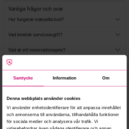
Vanliga frågor och svar
Hur fungerar manuella bud?
Vad innebär serviceavgift?
Vad är ett reservationspris?
Hur fungerar maxbud?
Samtycke
Information
Om
Hur fungerar budmotorn?
Kan jag ångra ett bud?
Denna webbplats använder cookies
Vi använder enhetsidentifierare för att anpassa innehållet
Kan ni frakta mina vunna objekt?
och annonserna till användarna, tillhandahålla funktioner
för sociala medier och analysera vår trafik. Vi
Läs fler frågor och svar
vidarebefordrar även sådana identifierare och annan