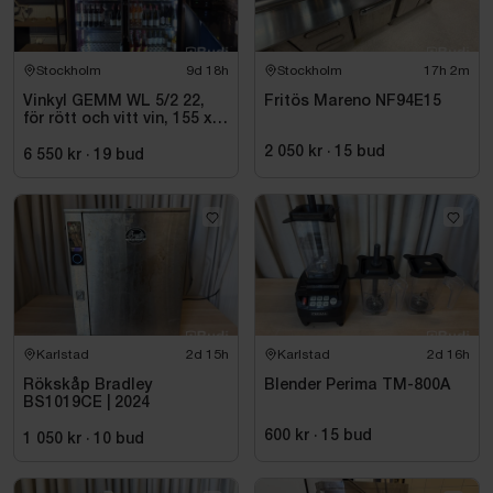
Stockholm
9d 18h
Stockholm
17h 2m
Vinkyl GEMM WL 5/2 22,
Fritös Mareno NF94E15
för rött och vitt vin, 155 x
220 cm
2 050 kr
·
15
bud
6 550 kr
·
19
bud
Karlstad
2d 15h
Karlstad
2d 16h
Rökskåp Bradley
Blender Perima TM-800A
BS1019CE | 2024
600 kr
·
15
bud
1 050 kr
·
10
bud