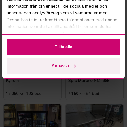
information från din enhet till de sociala medier och
annons- och analysföretag som vi samarbetar med.
Mer från samma kategori
Dessa kan i sin tur kombinera informationen med annan
information som du har tillhandahållit eller som de har
samlat in när du har använt deras tjänster.
Tillåt alla
Anpassa
Falun
2d 18h
Stockholm
16h 58m
Kylrum
Spis Mareno NCT98E
16 050 kr
·
123
bud
7 150 kr
·
54
bud