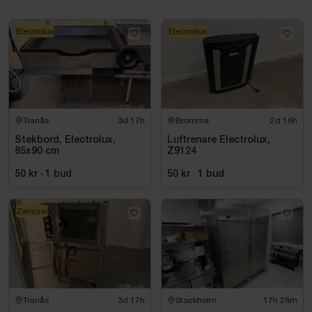
Electrolux
Electrolux
Tranås
3d 17h
Bromma
2d 16h
Stekbord, Electrolux,
Luftrenare Electrolux,
85x90 cm
Z9124
50 kr
·
1
bud
50 kr
·
1
bud
Zanussi
Tranås
3d 17h
Stockholm
17h 28m