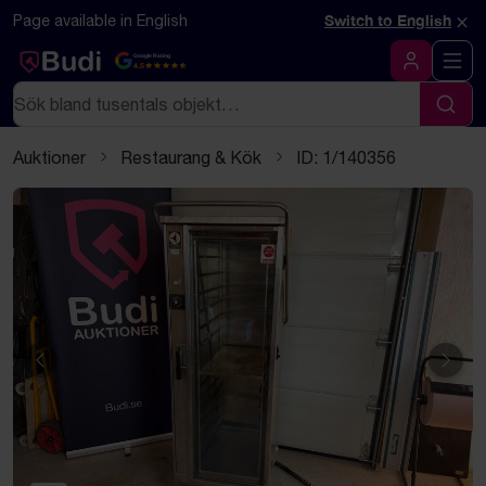
Hoppa till innehåll
Textbaserad (markdown) version av denna sida
×
Page available in English
Switch to English
Google Rating
4.5
Logga in
Sök
Sök
Auktioner
Restaurang & Kök
ID: 1/140356
Föregående
Näst