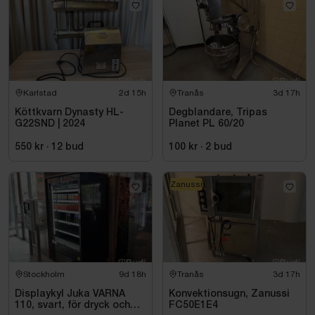
Karlstad
2d 15h
Tranås
3d 17h
Köttkvarn Dynasty HL-
Degblandare, Tripas
G22SND | 2024
Planet PL 60/20
550 kr
·
12
bud
100 kr
·
2
bud
Zanussi
Stockholm
9d 18h
Tranås
3d 17h
Displaykyl Juka VARNA
Konvektionsugn, Zanussi
110, svart, för dryck och
FC50E1E4