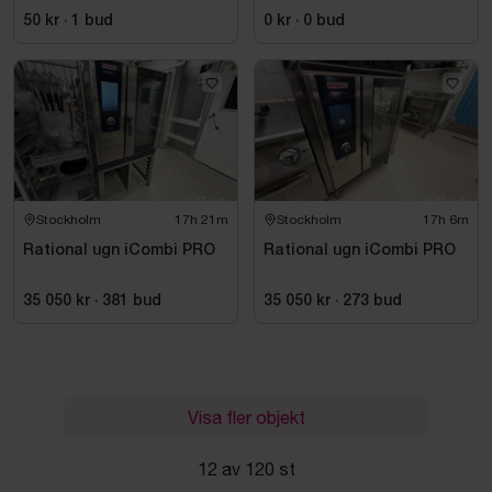
takeaway
50 kr
·
1
bud
0 kr
·
0
bud
Stockholm
17h 21m
Stockholm
17h 6m
Rational ugn iCombi PRO
Rational ugn iCombi PRO
35 050 kr
·
381
bud
35 050 kr
·
273
bud
Visa fler objekt
12 av 120 st