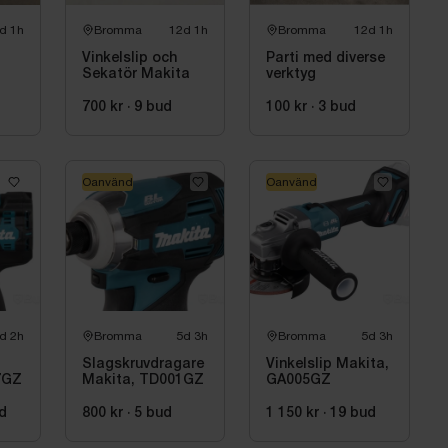
d 1h
Bromma
12d 1h
Bromma
12d 1h
Vinkelslip och
Parti med diverse
Sekatör Makita
verktyg
5FL
d
700 kr
·
9
bud
100 kr
·
3
bud
h,
Oanvänd
Oanvänd
d 2h
Bromma
5d 3h
Bromma
5d 3h
Slagskruvdragare
Vinkelslip Makita,
7GZ
Makita, TD001GZ
GA005GZ
d
800 kr
·
5
bud
1 150 kr
·
19
bud