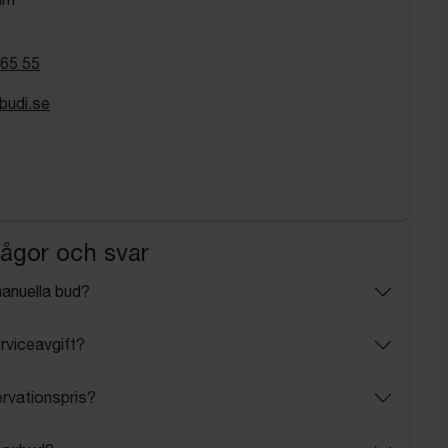
 65 55
budi.se
rågor och svar
manuella bud?
rviceavgift?
ervationspris?