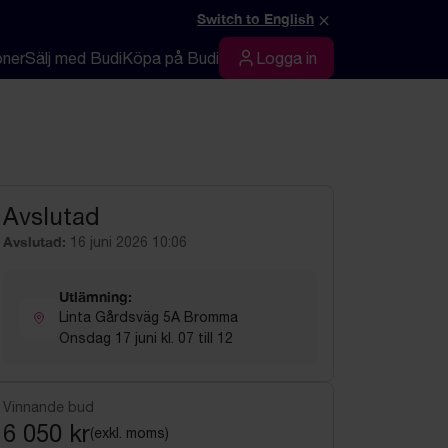
×
Switch to English
oner
Sälj med Budi
Köpa på Budi
Logga in
Logga in
Avslutad
Avslutad:
16 juni 2026 10:06
Utlämning:
Linta Gårdsväg 5A Bromma
Onsdag 17 juni kl. 07 till 12
Vinnande bud
6 050 kr
(exkl. moms)