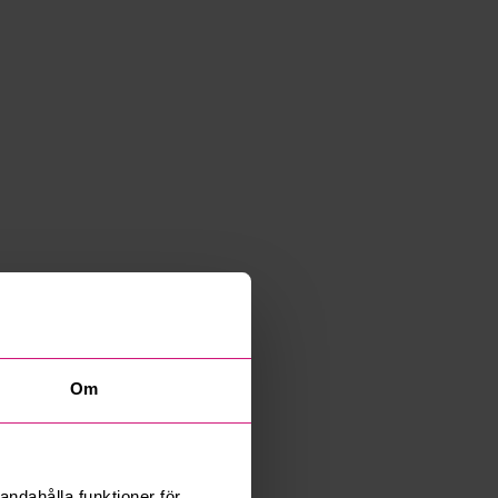
Om
andahålla funktioner för