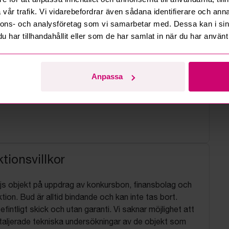
vår trafik. Vi vidarebefordrar även sådana identifierare och anna
nnons- och analysföretag som vi samarbetar med. Dessa kan i sin
har tillhandahållit eller som de har samlat in när du har använt 
Anpassa
tionsvillkor
js objekt på uppdrag av konkursbon, finansbolag och
tion. Bud är alltid bindande och kan inte tas bort.
befintligt skick och utan garanti. Vi saknar möjlighet att
aljerade tekniska undersökningar av de objekt som