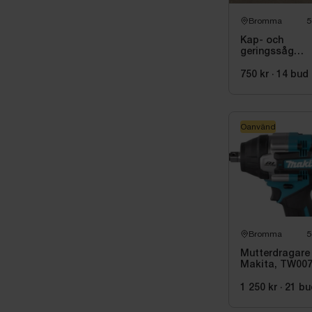
Bromma
5
Kap- och
geringssåg
Makita, LS081
inkl. stativ me
750 kr
·
14
bud
sidostöd Bosc
GTA 2600
Oanvänd
Bromma
5
Mutterdragare
Makita, TW00
1 250 kr
·
21
bu