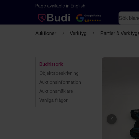
Hoppa till innehåll
Textbaserad (markdown) version av denna sida
Page available in English
Sök
Google Rating
4.5
Auktioner
Verktyg
Partier & Verktyg
Budhistorik
Objektsbeskrivning
Auktionsinformation
Auktionsmäklare
Vanliga frågor
Föregående