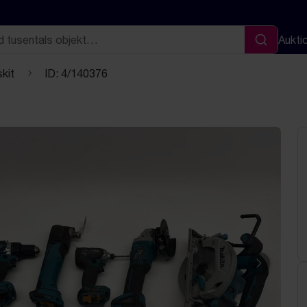
Aukti
Sök
skit
ID: 4/140376
Nästa