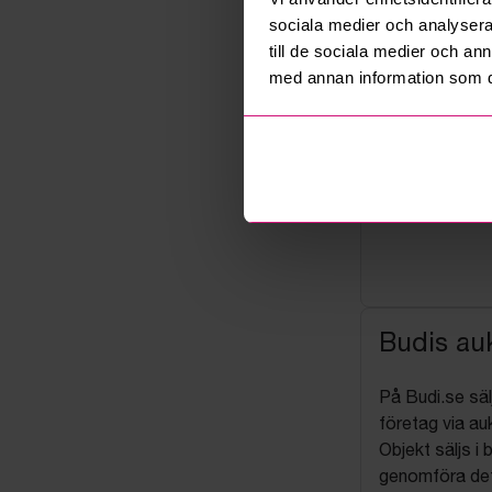
sociala medier och analysera 
till de sociala medier och a
med annan information som du 
Budis auk
På Budi.se säl
företag via auk
Objekt säljs i 
genomföra det