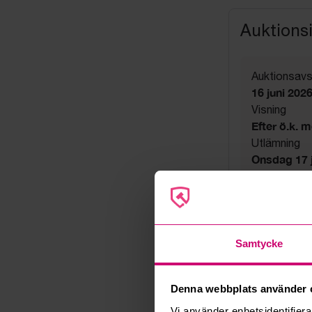
Auktions
Auktionsavs
16 juni 202
Visning
Efter ö.k. 
Utlämning
Onsdag 17 ju
Adress
Linta Gård
Export
Not allowe
Säljare
Samtycke
Konkursbo
Denna webbplats använder 
Vi använder enhetsidentifierar