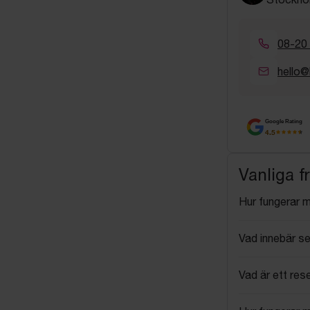
08-20
hello@
Google Rating
4.5
Vanliga f
Hur fungerar 
Vad innebär se
Vad är ett res