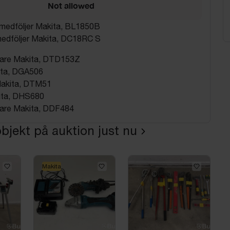
Not allowed
r medföljer Makita, BL1850B
 medföljer Makita, DC18RC S
gare Makita, DTD153Z
kita, DGA506
Makita, DTM51
ita, DHS680
gare Makita, DDF484
bjekt på auktion just nu
Makita