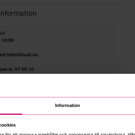
information
lut
6 10:06
med hello@budi.se
ni kl. 07 till 12
sväg 5A Bromma
d
Information
cookies
e för att anpassa innehållet och annonserna till användarna, tillh