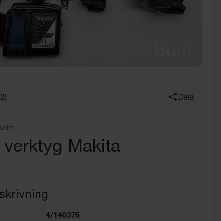
22)
Dela
holm
 verktyg Makita
skrivning
4/140376