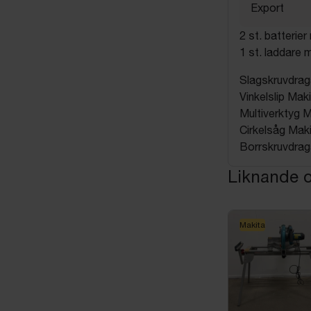
Export
2 st. batterie
1 st. laddare
Slagskruvdra
Vinkelslip Ma
Multiverktyg 
Cirkelsåg Mak
Borrskruvdra
Liknande o
Makita