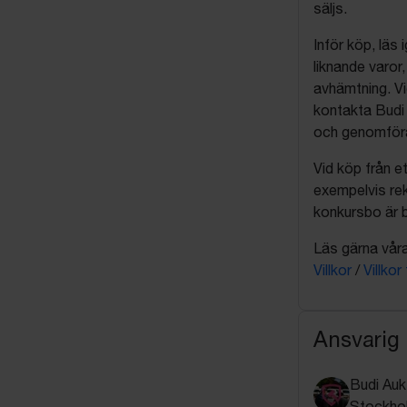
säljs.
Inför köp, läs
liknande varor
avhämtning. Vi
kontakta Budi 
och genomföra 
Vid köp från et
exempelvis rek
konkursbo är b
Läs gärna våra 
Villkor
/
Villkor
Ansvarig
Budi Auk
Stockho