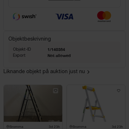
Objektbeskrivning
Objekt-ID
1/140384
Export
Not allowed
Liknande objekt på auktion just nu
Bromma
3d 23h
Bromma
3d 23h