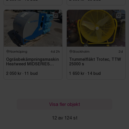
Norrköping
4d 2h
Stockholm
2d
Ogräsbekämpningsmaskin
Trummelfläkt Trotec, TTW
Heatweed MIDSERIES
25000 s
22/8, -2015
2 050 kr
·
11
bud
1 650 kr
·
14
bud
Visa fler objekt
12 av 124 st