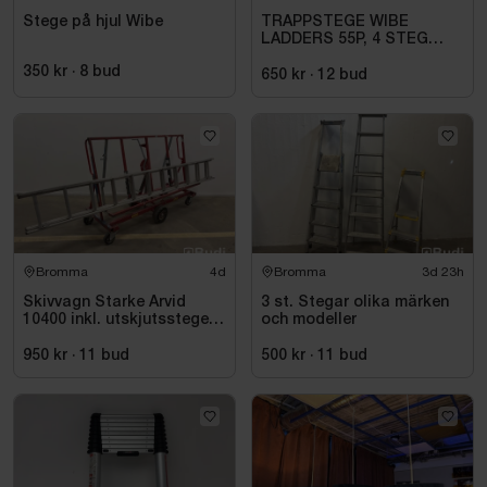
Stege på hjul Wibe
TRAPPSTEGE WIBE
LADDERS 55P, 4 STEG
735504
350 kr
·
8
bud
650 kr
·
12
bud
Bromma
4d
Bromma
3d 23h
Skivvagn Starke Arvid
3 st. Stegar olika märken
10400 inkl. utskjutsstege
och modeller
Wibe ladders, WUS D60 CF
950 kr
·
11
bud
500 kr
·
11
bud