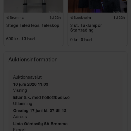
Bromma
3d 23h
Stockholm
1d 23h
Stege TeleSteps, teleskop
3 st. Taklampor
Startrading
600 kr
·
13
bud
0 kr
·
0
bud
Auktionsinformation
Auktionsavslut
16 juni 2026 11:03
Visning
Efter ö.k. med hello@budi.se
Utlämning
Onsdag 17 juni kl. 07 till 12
Adress
Linta Gårdsväg 5A Bromma
Export