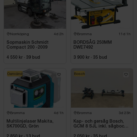
Norrköping
4d 2h
Bromma
11d 1h
Sopmaskin Schmidt
BORDSÅG 250MM
Compact 200 -2009
DWE7492
4 550 kr
·
39
bud
3 900 kr
·
35
bud
Oanvänd
Bosch
Bromma
4d 1h
Bromma
3d 23h
Multilinjelaser Makita,
Kap- och gersåg Bosch,
SK700GD, Grön
GCM 8 SJL inkl. sågbock
Bosch, GTA 2500
2 850 kr
·
13
bud
2 050 kr
·
35
bud