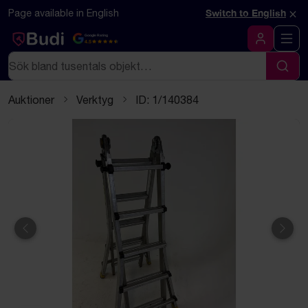
Hoppa till innehåll
Textbaserad (markdown) version av denna sida
×
Page available in English
Switch to English
Google Rating
4.5
Logga in
Sök
Sök
Auktioner
Verktyg
ID: 1/140384
Föregående
Näst