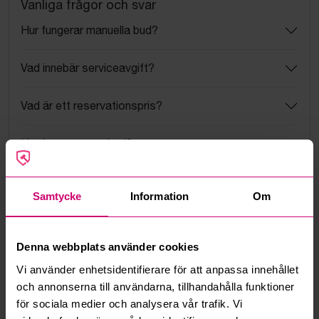
Vanliga frågor och svar
Hur fungerar manuella bud?
Vad innebär serviceavgift?
Vad är ett reservationspris?
Hur fungerar maxbud?
Hur fungerar budmotorn?
Samtycke
Information
Om
Kan jag ångra ett bud?
Denna webbplats använder cookies
Kan ni frakta mina vunna objekt?
Vi använder enhetsidentifierare för att anpassa innehållet
och annonserna till användarna, tillhandahålla funktioner
Läs fler frågor och svar
för sociala medier och analysera vår trafik. Vi