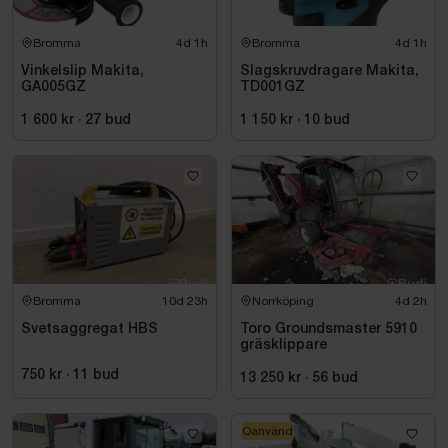
Bromma
4d 1h
Bromma
4d 1h
Vinkelslip Makita,
Slagskruvdragare Makita,
GA005GZ
TD001GZ
1 600 kr
·
27
bud
1 150 kr
·
10
bud
Bromma
10d 23h
Norrköping
4d 2h
Svetsaggregat HBS
Toro Groundsmaster 5910
gräsklippare
750 kr
·
11
bud
13 250 kr
·
56
bud
Oanvänd