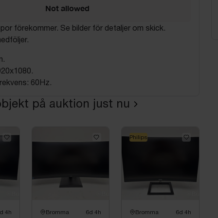
Not allowed
por förekommer. Se bilder för detaljer om skick.
edföljer.
m.
920x1080.
rekvens: 60Hz.
bjekt på auktion just nu
Philips
d 4h
Bromma
6d 4h
Bromma
6d 4h