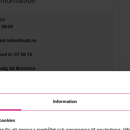
information
lut
6 09:35
med hello@budi.se
ni kl. 07 till 12
sväg 5A Bromma
d
Information
cookies
e för att anpassa innehållet och annonserna till användarna, tillh