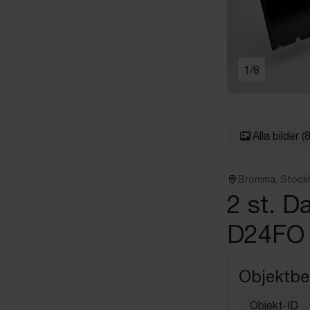
1
/
8
Alla bilder
(8
Bromma, Stock
2 st. D
D24FO
Objektbe
Objekt-ID