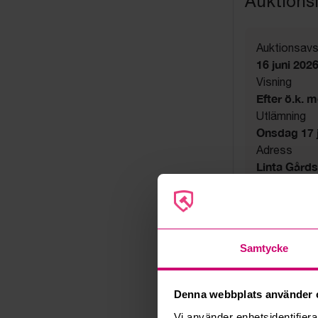
Auktions
Auktionsavs
16 juni 202
Visning
Efter ö.k. 
Utlämning
Onsdag 17 ju
Adress
Linta Gård
Export
Not allowe
Säljare
Konkursbo
Samtycke
Denna webbplats använder 
Vi använder enhetsidentifierar