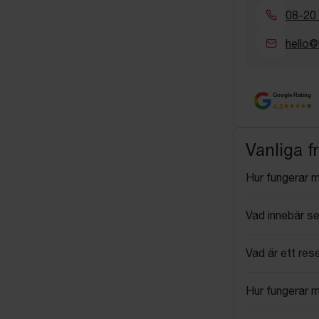
08-20
hello@
Google Rating
4.5
Vanliga f
Hur fungerar 
Vad innebär se
Vad är ett res
Hur fungerar 