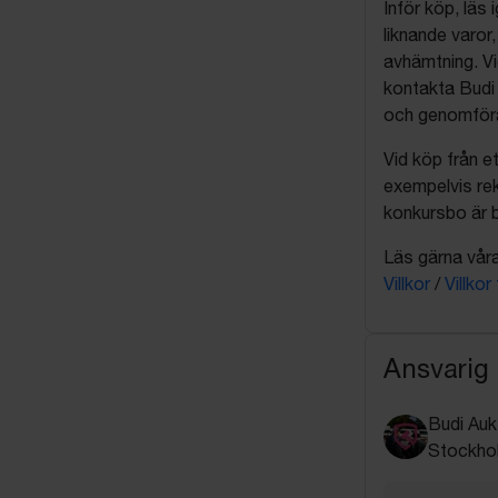
Inför köp, läs
liknande varor
avhämtning. Vi
kontakta Budi 
och genomföra 
Vid köp från et
exempelvis rek
konkursbo är b
Läs gärna våra 
Villkor
/
Villkor
Ansvarig
Budi Auk
Stockho