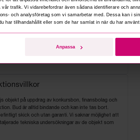
vår trafik. Vi vidarebefordrar även sådana identifierare och anna
nnons- och analysföretag som vi samarbetar med. Dessa kan i sin
har tillhandahållit eller som de har samlat in när du har använt 
Anpassa
tionsvillkor
js objekt på uppdrag av konkursbon, finansbolag och
tion. Bud är alltid bindande och kan inte tas bort.
befintligt skick och utan garanti. Vi saknar möjlighet att
aljerade tekniska undersökningar av de objekt som