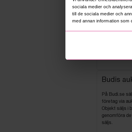
sociala medier och analysera 
till de sociala medier och a
med annan information som du 
Budis auk
På Budi.se säl
företag via auk
Objekt säljs i 
genomföra det
säljs.