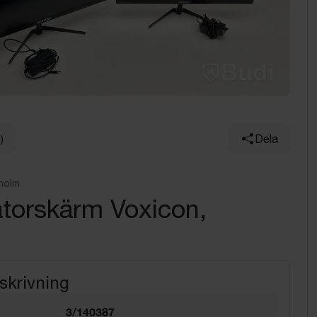
)
Dela
holm
atorskärm Voxicon,
skrivning
3/140387