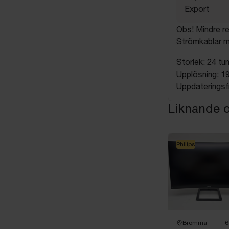
Export
Obs! Mindre re
Strömkablar m
Storlek: 24 tu
Upplösning: 1
Uppdateringsf
Liknande o
Philips
Bromma
6