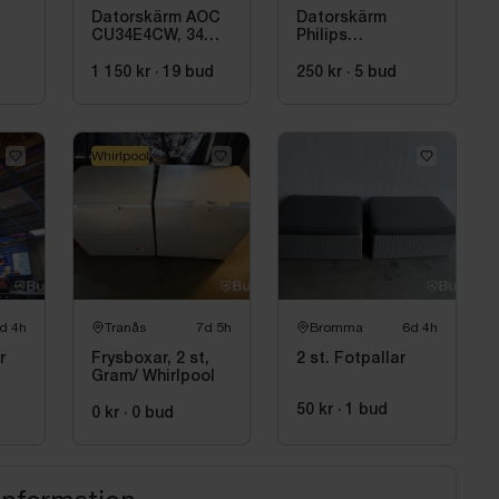
Datorskärm AOC
Datorskärm
CU34E4CW, 34
Philips
tum
272E1CA/00, 27
tum
1 150 kr
·
19
bud
250 kr
·
5
bud
Whirlpool
d 4h
Tranås
7d 5h
Bromma
6d 4h
r
Frysboxar, 2 st,
2 st. Fotpallar
Gram/ Whirlpool
50 kr
·
1
bud
0 kr
·
0
bud