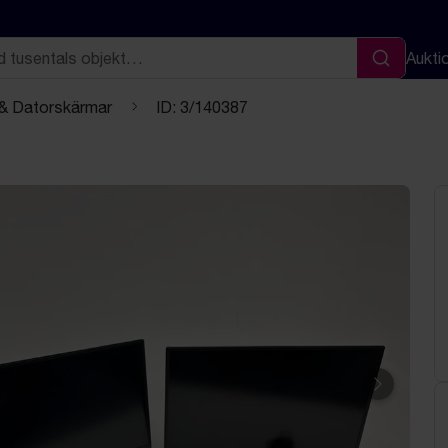
Aukti
Sök
 & Datorskärmar
ID: 3/140387
Nästa