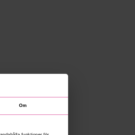
Om
andahålla funktioner för