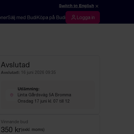
×
Switch to English
oner
Sälj med Budi
Köpa på Budi
Logga in
Logga in
Avslutad
Avslutad:
16 juni 2026 09:35
Utlämning:
Linta Gårdsväg 5A Bromma
Onsdag 17 juni kl. 07 till 12
Vinnande bud
350 kr
(exkl. moms)