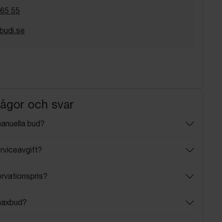
 65 55
budi.se
rågor och svar
manuella bud?
rviceavgift?
ervationspris?
maxbud?