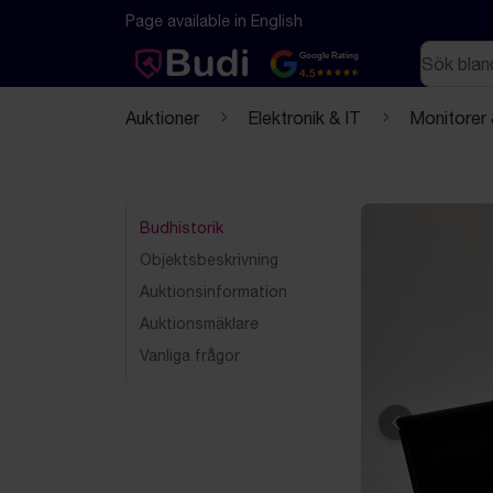
Hoppa till innehåll
Textbaserad (markdown) version av denna sida
Page available in English
Sök
Google Rating
4.5
Auktioner
Elektronik & IT
Monitorer
Budhistorik
Objektsbeskrivning
Auktionsinformation
Auktionsmäklare
Vanliga frågor
Föregående