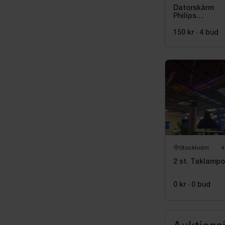
Datorskärm
Philips
325E1C/00, 32
tum, välvd
150 kr
·
4
bud
Stockholm
4
2 st. Taklampo
0 kr
·
0
bud