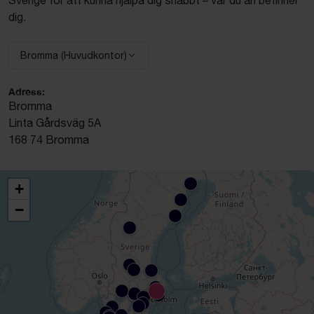
dig.
Bromma (Huvudkontor)
Välj anläggning:
Adress:
Bromma
Linta Gårdsväg 5A
168 74 Bromma
+
−