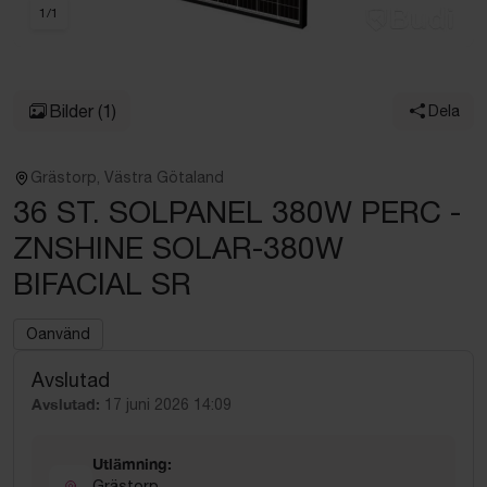
1
/
1
Bilder
(1)
Dela
Grästorp, Västra Götaland
36 ST. SOLPANEL 380W PERC -
ZNSHINE SOLAR-380W
BIFACIAL SR
Oanvänd
Avslutad
Avslutad:
17 juni 2026 14:09
Utlämning:
Grästorp