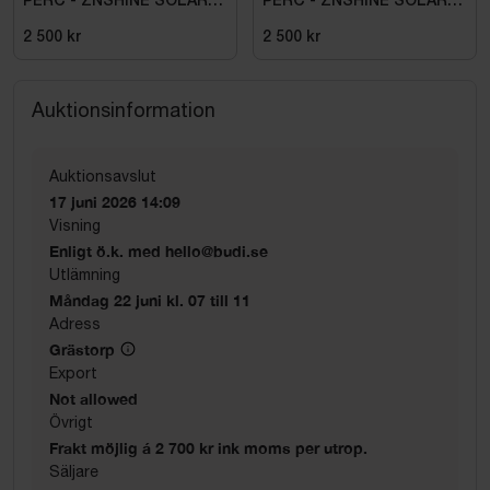
PERC - ZNSHINE SOLAR-
PERC - ZNSHINE SOLAR-
380W BIFACIAL SR
380W BIFACIAL SR
2 500 kr
2 500 kr
Auktionsinformation
Auktionsavslut
17 juni 2026 14:09
Visning
Enligt ö.k. med hello@budi.se
Utlämning
Måndag 22 juni kl. 07 till 11
Adress
Grästorp
Export
Not allowed
Övrigt
Frakt möjlig á 2 700 kr ink moms per utrop.
Säljare