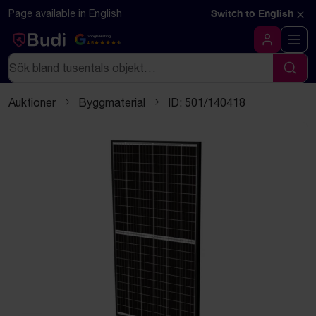
Hoppa till innehåll
Textbaserad (markdown) version av denna sida
×
Page available in English
Switch to English
Google Rating
4.5
Logga in
Sök
Sök
Auktioner
Byggmaterial
ID: 501/140418