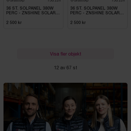
Grästorp
15d 22h
Grästorp
15d 22h
36 ST. SOLPANEL 380W
36 ST. SOLPANEL 380W
PERC - ZNSHINE SOLAR-
PERC - ZNSHINE SOLAR-
380W BIFACIAL SR
380W BIFACIAL SR
2 500 kr
2 500 kr
Visa fler objekt
12 av 67 st