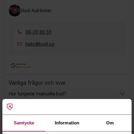
Budi Auktioner
08-20 65 55
hello@budi.se
Google Rating
4.5
Vanliga frågor och svar
Hur fungerar manuella bud?
Vad innebär serviceavgift?
Samtycke
Information
Om
Vad är ett reservationspris?