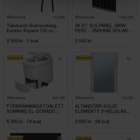
Bromma
1d 20h
Grästorp
15d 22h
Takdusch Gustavsberg,
36 ST. SOLPANEL 380W
Estetic Square 150 cc,
PERC - ZNSHINE SOLAR-
mattsvart
380W BIFACIAL SR
2 550 kr
·
1
bud
2 500 kr
Oanvänd
Oanvänd
Bromma
8d 19h
Bromma
1d 20h
FÖRBRÄNNINGSTOALETT
ALTANDÖRR SOLID
SUNWIND EL-DORADO
ELEMENTS 3-HELGLAS
PLUS
VHED 9X21 TRÄ VÄNSTER
6 200 kr
·
18
bud
2 650 kr
·
29
bud
Oanvänd
Oanvänd