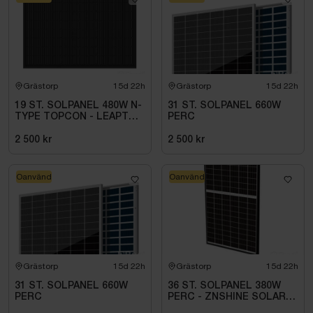
Grästorp
15d 22h
Grästorp
15d 22h
19 ST. SOLPANEL 480W N-
31 ST. SOLPANEL 660W
TYPE TOPCON - LEAPTON
PERC
480WBIFACIAL
2 500 kr
2 500 kr
Oanvänd
Oanvänd
Grästorp
15d 22h
Grästorp
15d 22h
31 ST. SOLPANEL 660W
36 ST. SOLPANEL 380W
PERC
PERC - ZNSHINE SOLAR-
380W BIFACIAL SR