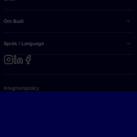
Om Budi
Språk / Language
Integritetspolicy
Användarvillkor
© Budi AB 2026
Google Rating