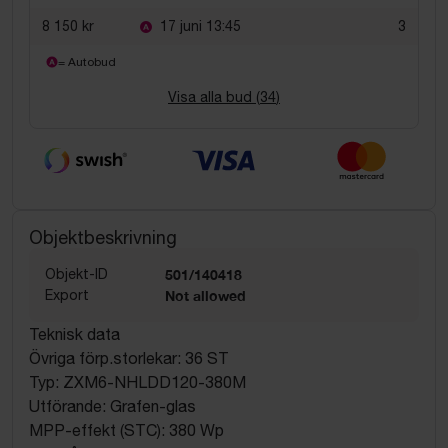
8 150 kr
17 juni 13:45
3
= Autobud
Visa alla bud (
34
)
Objektbeskrivning
Objekt-ID
501/140418
Export
Not allowed
Teknisk data
Övriga förp.storlekar: 36 ST
Typ: ZXM6-NHLDD120-380M
Utförande: Grafen-glas
MPP-effekt (STC): 380 Wp