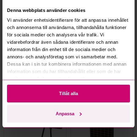
Hur fungerar maxbud?
Denna webbplats använder cookies
Vi använder enhetsidentifierare för att anpassa innehållet
Hur fungerar budmotorn?
och annonserna till användarna, tillhandahålla funktioner
för sociala medier och analysera vår trafik. Vi
Kan jag ångra ett bud?
vidarebefordrar även sådana identifierare och annan
information från din enhet till de sociala medier och
Kan ni frakta mina vunna objekt?
annons- och analysföretag som vi samarbetar med.
Dessa kan i sin tur kombinera informationen med annan
Läs fler frågor och svar
information som du har tillhandahållit eller som de har
samlat in när du har använt deras tjänster.
Tillåt alla
Mer från samma kategori
Anpassa
Oanvänd
Oanvänd