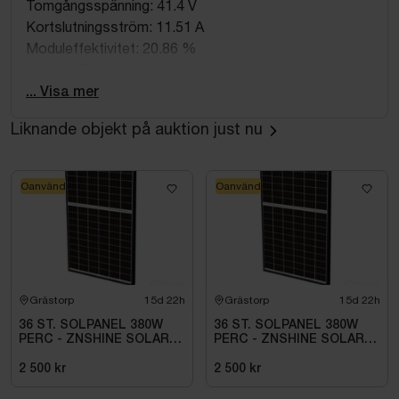
Tomgångsspänning: 41.4 V
Kortslutningsström: 11.51 A
Moduleffektivitet: 20.86 %
Längd: 1755 mm
Antal celler: 120
... Visa mer
Färg ram: Svart
Liknande objekt på auktion just nu
Bredd: 1038 mm
Max. systemspänning: 1500 V
Höjd: 30 mm
Oanvänd
Oanvänd
MPP-spänning (STC): 34.6 V
MPP-ström (STC): 10.99 A
Ram: Ja
Med anslutningskabel: Ja
Längd kabel: 1 m
Grästorp
15d 22h
Grästorp
15d 22h
Vikt: 22.5 kg
Effektgaranti: 80 %
36 ST. SOLPANEL 380W
36 ST. SOLPANEL 380W
PERC - ZNSHINE SOLAR-
PERC - ZNSHINE SOLAR-
380W BIFACIAL SR
380W BIFACIAL SR
2 500 kr
2 500 kr