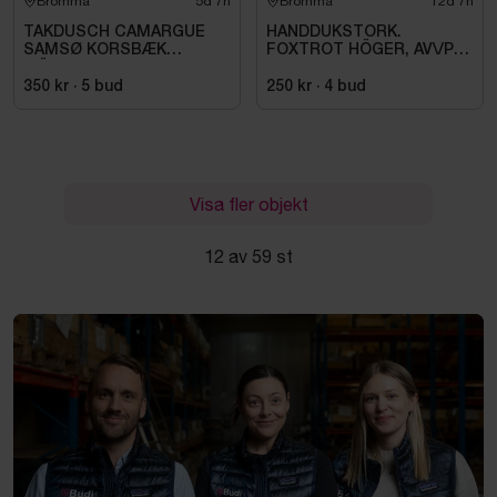
Bromma
5d 7h
Bromma
12d 7h
TAKDUSCH CAMARGUE
HANDDUKSTORK.
SAMSØ KORSBÆK
FOXTROT HÖGER, AV\/PÅ
MÄSSING
KNAPP. 80W \/IP44\/230V
350 kr
·
5
bud
250 kr
·
4
bud
Visa fler objekt
12 av 59 st