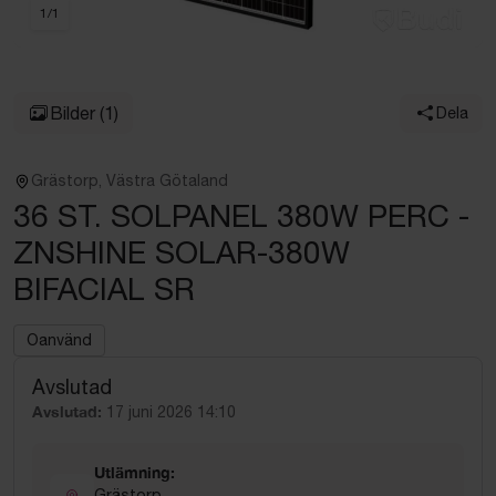
1
/
1
Bilder
(1)
Dela
Grästorp, Västra Götaland
36 ST. SOLPANEL 380W PERC -
ZNSHINE SOLAR-380W
BIFACIAL SR
Oanvänd
Avslutad
Avslutad:
17 juni 2026 14:10
Utlämning:
Grästorp