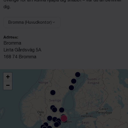
dig.
Bromma (Huvudkontor)
Välj anläggning:
Adress:
Bromma
Linta Gårdsväg 5A
168 74 Bromma
+
−