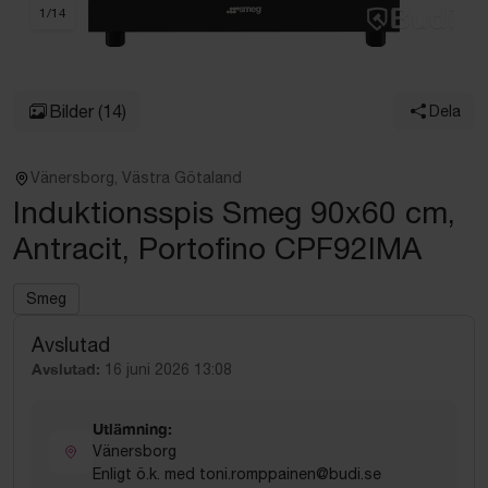
1
/
14
Bilder
(14)
Dela
Vänersborg, Västra Götaland
Induktionsspis Smeg 90x60 cm,
Antracit, Portofino CPF92IMA
Smeg
Avslutad
Avslutad:
16 juni 2026 13:08
Utlämning:
Vänersborg
Enligt ö.k. med toni.romppainen@budi.se