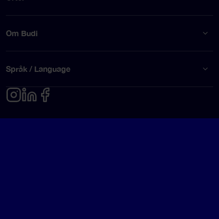
Om Budi
Språk / Language
Integritetspolicy
Användarvillkor
© Budi AB 2026
Google Rating