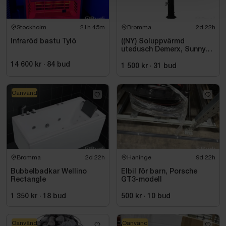
Stockholm
21h 45m
Bromma
2d 22h
Infraröd bastu Tylö
((NY) Soluppvärmd
utedusch Demerx, Sunny
40-1
14 600 kr
·
84
bud
1 500 kr
·
31
bud
Oanvänd
Bromma
2d 22h
Haninge
9d 22h
Bubbelbadkar Wellino
Elbil för barn, Porsche
Rectangle
GT3-modell
1 350 kr
·
18
bud
500 kr
·
10
bud
Oanvänd
Oanvänd