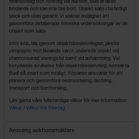
finansbolag och företag via auktion. Bud är alltid
bindande och kan inte tas bort. Objekt säljs i befintligt
skick och utan garanti. Vi saknar möjlighet att
genomföra detaljerade tekniska undersökningar av de
objekt som säljs.
Inför köp, läs igenom objektsbeskrivningen, jämför
utropspris mot liknande varor, undersök objekt vid
utannonserad visningstid samt vid avhämtning. Vid
betydande avvikelse från objektsbeskrivning, kontakta
Budi så snart som möjligt. Köparen ansvarar för att
planera och genomföra nedmontering, lastning,
transport och bortforsling.
Läs gärna våra fullständiga villkor för mer information:
Villkor
/
Villkor för företag
Ansvarig auktionsmäklare