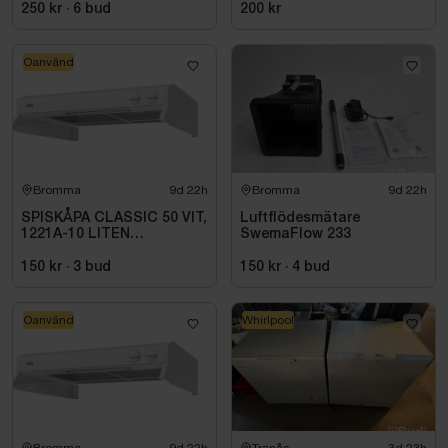
250 kr
·
6
bud
200 kr
Oanvänd
Bromma
9d 22h
Bromma
9d 22h
SPISKÅPA CLASSIC 50 VIT,
Luftflödesmätare
1221A-10 LITEN
SwemaFlow 233
VOLYMDEL
150 kr
·
3
bud
150 kr
·
4
bud
Oanvänd
Whirlpool