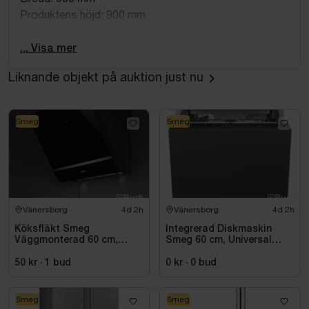
Produktens höjd: 900 mm
Djup: 600 mm
Nettovikt: 85.4 kg
... Visa mer
Bruttovikt: 93.9 kg
Liknande objekt på auktion just nu
Bredd förpackad produkt: 960 mm
Djup förpackad produkt: 670 mm
Höjd förpackad produkt: 860 mm
Smeg
Smeg
Höjd/bredd/djup transportförpackning: 860x960x670
mm
OBS! Den första bilden är tillverkarens visningsbild.
Vänersborg
4d 2h
Vänersborg
4d 2h
Köksfläkt Smeg
Integrerad Diskmaskin
Väggmonterad 60 cm,
Smeg 60 cm, Universal
Svart, Universal KV26N
STL362DQ
50 kr
·
1
bud
0 kr
·
0
bud
Smeg
Smeg