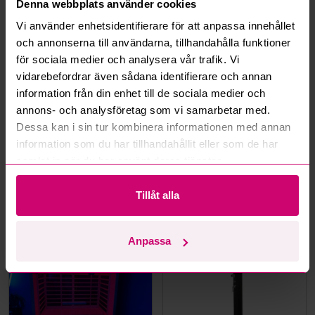
Denna webbplats använder cookies
Hur fungerar maxbud?
Vi använder enhetsidentifierare för att anpassa innehållet
och annonserna till användarna, tillhandahålla funktioner
Hur fungerar budmotorn?
för sociala medier och analysera vår trafik. Vi
vidarebefordrar även sådana identifierare och annan
Kan jag ångra ett bud?
information från din enhet till de sociala medier och
annons- och analysföretag som vi samarbetar med.
Dessa kan i sin tur kombinera informationen med annan
Kan ni frakta mina vunna objekt?
information som du har tillhandahållit eller som de har
samlat in när du har använt deras tjänster.
Läs fler frågor och svar
Tillåt alla
Mer från samma kategori
Anpassa