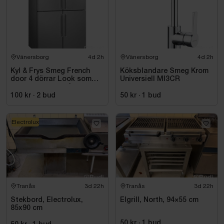
Vänersborg
4d 2h
Vänersborg
4d 2h
Kyl & Frys Smeg French
Köksblandare Smeg Krom
door 4 dörrar Look som
Universiell MI3CR
liknar rostfritt stål
Universiell FQ60XDE
100 kr
·
2
bud
50 kr
·
1
bud
Electrolux
Tranås
3d 22h
Tranås
3d 22h
Stekbord, Electrolux,
Elgrill, North, 94×55 cm
85x90 cm
50 kr
·
1
bud