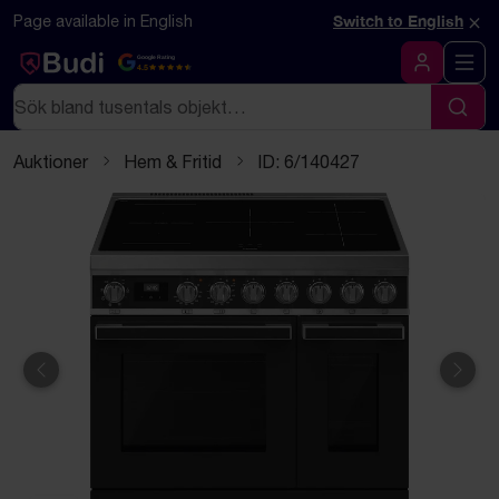
Hoppa till innehåll
Textbaserad (markdown) version av denna sida
×
Page available in English
Switch to English
Google Rating
4.5
Logga in
Sök
Sök
Auktioner
Hem & Fritid
ID: 6/140427
Föregående
Näst