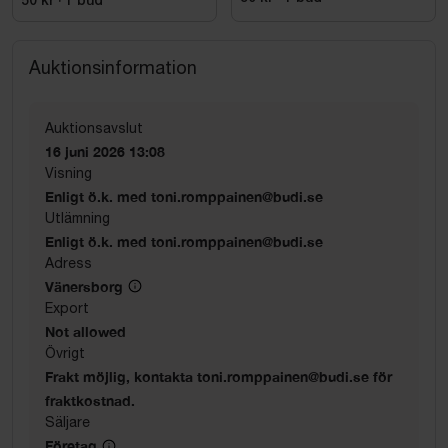
50 kr
·
1
bud
Auktionsinformation
Auktionsavslut
16 juni 2026 13:08
Visning
Enligt ö.k. med toni.romppainen@budi.se
Utlämning
Enligt ö.k. med toni.romppainen@budi.se
Adress
Vänersborg
Export
Not allowed
Övrigt
Frakt möjlig, kontakta toni.romppainen@budi.se för
fraktkostnad.
Säljare
Företag