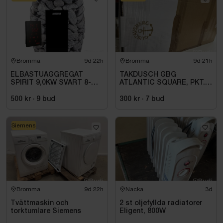
Bromma
9d 22h
Bromma
9d 21h
ELBASTUAGGREGAT
TAKDUSCH GBG
SPIRIT 9,0KW SVART 8-
ATLANTIC SQUARE, PKT.
14M3 HSP904MXV HARVIA
M.TERM BL 160C\/C,
INKL. XENIO WIFI
KROM
500 kr
·
9
bud
300 kr
·
7
bud
Siemens
Bromma
9d 22h
Nacka
3d
Tvättmaskin och
2 st oljefyllda radiatorer
torktumlare Siemens
Eligent, 800W