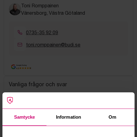
Toni Romppainen
Vänersborg, Västra Götaland
0735-35 92 09
toni.romppainen@budi.se
Google Rating
4.5
Vanliga frågor och svar
Hur fungerar manuella bud?
Vad innebär serviceavgift?
Samtycke
Information
Om
Vad är ett reservationspris?