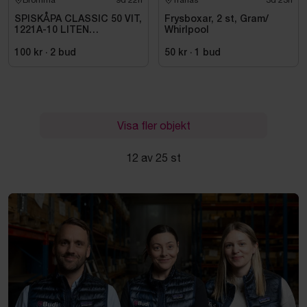
Bromma
9d 22h
Tranås
3d 23h
SPISKÅPA CLASSIC 50 VIT,
Frysboxar, 2 st, Gram/
1221A-10 LITEN
Whirlpool
VOLYMDEL
100 kr
·
2
bud
50 kr
·
1
bud
Visa fler objekt
12 av 25 st