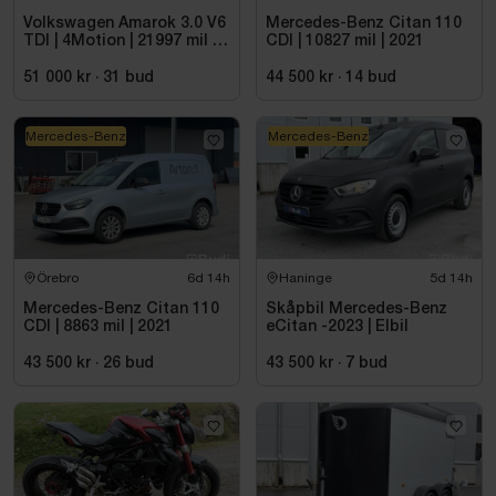
Volkswagen Amarok 3.0 V6
Mercedes-Benz Citan 110
TDI | 4Motion | 21997 mil |
CDI | 10827 mil | 2021
2017 - Reparationsobjekt
51 000 kr
·
31
bud
44 500 kr
·
14
bud
Mercedes-Benz
Mercedes-Benz
Örebro
6d 14h
Haninge
5d 14h
Mercedes-Benz Citan 110
Skåpbil Mercedes-Benz
CDI | 8863 mil | 2021
eCitan -2023 | Elbil
43 500 kr
·
26
bud
43 500 kr
·
7
bud