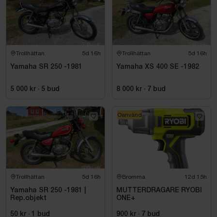
Trollhättan
5d 16h
Trollhättan
5d 16h
Yamaha SR 250 -1981
Yamaha XS 400 SE -1982
5 000 kr
·
5
bud
8 000 kr
·
7
bud
Oanvänd
Trollhättan
5d 16h
Bromma
12d 15h
Yamaha SR 250 -1981 |
MUTTERDRAGARE RYOBI
Rep.objekt
ONE+
50 kr
·
1
bud
900 kr
·
7
bud