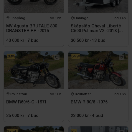
Finspång
5d 15h
Haninge
5d 14h
MV Agusta BRUTALE 800
Skåpsläp Cheval Liberté
DRAGSTER RR -2015
C500 Pullman V2 -2018 |
Nybesiktigad
43 000 kr
·
7
bud
30 500 kr
·
13
bud
BMW
BMW
Trollhättan
5d 16h
Trollhättan
5d 16h
BMW R60/5-C -1971
BMW R 90/6 -1975
25 000 kr
·
7
bud
23 000 kr
·
4
bud
Suzuki
Kia