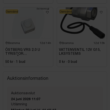
Oanvänd
Oanvänd
Bromma
12d 14h
Bromma
12d 15h
ÖSTBERG VRS 2.0 U
VATTENVENTIL 12V G15,
TYRISTOR
LKSYSTEMS
UTANPÅLIGGANDE
50 kr
·
1
bud
0 kr
·
0
bud
Auktionsinformation
Auktionsavslut
24 juni 2026 11:07
Utlämning
Måndag 29 juni kl. 11 till 13