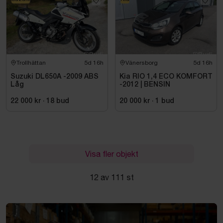
Trollhättan
5d 16h
Vänersborg
5d 16h
Suzuki DL650A -2009 ABS
Kia RIO 1,4 ECO KOMFORT
Låg
-2012 | BENSIN
22 000 kr
·
18
bud
20 000 kr
·
1
bud
Visa fler objekt
12 av 111 st