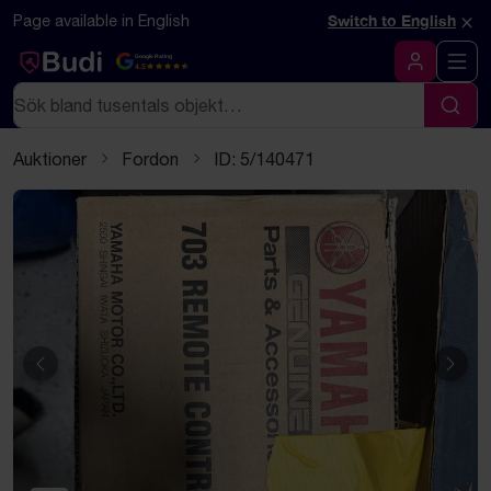
Hoppa till innehåll
Textbaserad (markdown) version av denna sida
×
Page available in English
Switch to English
Google Rating
4.5
Logga in
Sök
Sök
Auktioner
Fordon
ID: 5/140471
Föregående
Näst