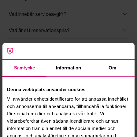
Vad innebär serviceavgift?
Vad är ett reservationspris?
Hur fungerar maxbud?
Hur fungerar budmotorn?
Samtycke
Information
Om
Kan jag ångra ett bud?
Denna webbplats använder cookies
Kan ni frakta mina vunna objekt?
Vi använder enhetsidentifierare för att anpassa innehållet
och annonserna till användarna, tillhandahålla funktioner
Läs fler frågor och svar
för sociala medier och analysera vår trafik. Vi
vidarebefordrar även sådana identifierare och annan
information från din enhet till de sociala medier och
Mer från samma kategori
annons- och analysföretag som vi samarbetar med.