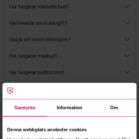
Hur fungerar manuella bud?
Vad innebär serviceavgift?
Vad är ett reservationspris?
Hur fungerar maxbud?
Hur fungerar budmotorn?
Kan jag ångra ett bud?
Kan ni frakta mina vunna objekt?
Samtycke
Information
Om
Läs fler frågor och svar
Denna webbplats använder cookies