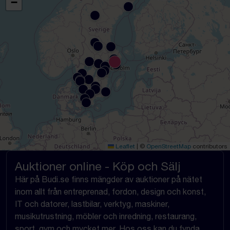
−
Leaflet
|
©
OpenStreetMap
contributors
Auktioner online - Köp och Sälj
Här på Budi.se finns mängder av auktioner på nätet
inom allt från entreprenad, fordon, design och konst,
IT och datorer, lastbilar, verktyg, maskiner,
musikutrustning, möbler och inredning, restaurang,
sport, gym och mycket mer. Hos oss kan du fynda