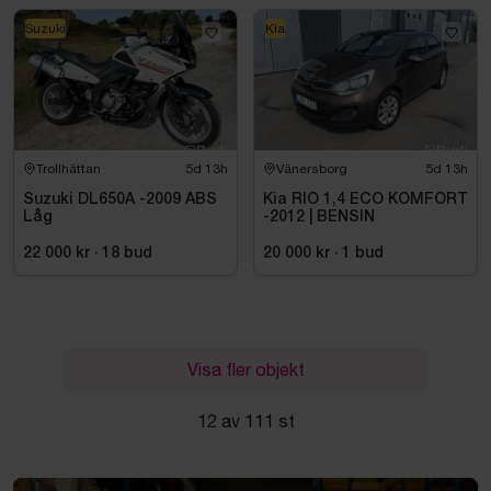
Suzuki
Kia
Trollhättan
5d 13h
Vänersborg
5d 13h
Suzuki DL650A -2009 ABS
Kia RIO 1,4 ECO KOMFORT
Låg
-2012 | BENSIN
22 000 kr
·
18
bud
20 000 kr
·
1
bud
Visa fler objekt
12 av 111 st