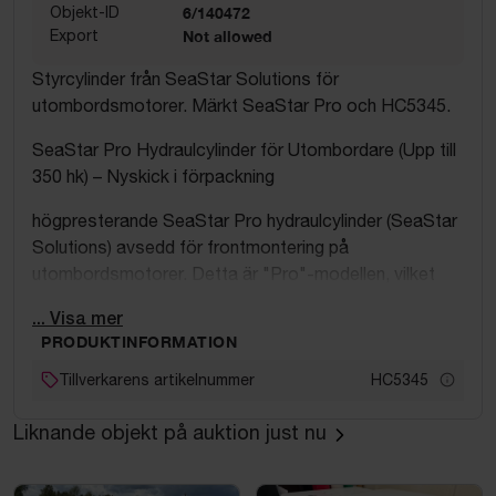
Objekt-ID
6/140472
Export
Not allowed
Styrcylinder från SeaStar Solutions för
utombordsmotorer. Märkt SeaStar Pro och HC5345.
SeaStar Pro Hydraulcylinder för Utombordare (Upp till
350 hk) – Nyskick i förpackning
högpresterande SeaStar Pro hydraulcylinder (SeaStar
Solutions) avsedd för frontmontering på
utombordsmotorer. Detta är "Pro"-modellen, vilket
innebär att den är speciellt framtagen för
... Visa mer
snabbgående båtar (ofta över 47 knop) och klarar
PRODUKTINFORMATION
högre tryck och belastning än standardmodellerna.
Tillverkarens artikelnummer
HC5345
SeaStar Pro Outboard Steering Cylinder (troligen
HC6345-3 eller liknande).Kapacitet: För motorer upp
Liknande objekt på auktion just nu
till 350 hk.
Ny i originalförpackning.