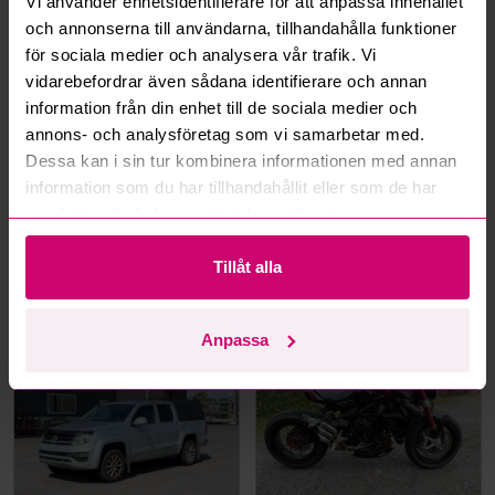
Vi använder enhetsidentifierare för att anpassa innehållet
Mer från samma kategori
och annonserna till användarna, tillhandahålla funktioner
för sociala medier och analysera vår trafik. Vi
vidarebefordrar även sådana identifierare och annan
information från din enhet till de sociala medier och
annons- och analysföretag som vi samarbetar med.
Dessa kan i sin tur kombinera informationen med annan
information som du har tillhandahållit eller som de har
samlat in när du har använt deras tjänster.
Leksand
5d 13h
Österåker
6d 17h
Tillåt alla
Range Rover Fifty
Arbetsbåt MS Boat W610
Anniversary - 2021 – 1 av
Torqeedo DeepBlue 50R 50
1970 – Autobiography –
kW -2024 | Elbåt | 6,00
Diesel – Fullutrustad
meter
246 500 kr
·
281
bud
200 000 kr
Anpassa
Volkswagen