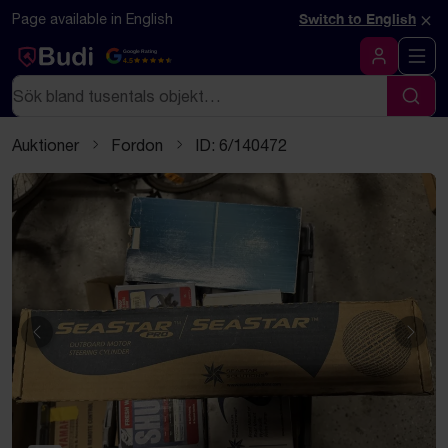
Hoppa till innehåll
Textbaserad (markdown) version av denna sida
×
Page available in English
Switch to English
Google Rating
4.5
Logga in
Sök
Sök
Auktioner
Fordon
ID: 6/140472
Föregående
Näst