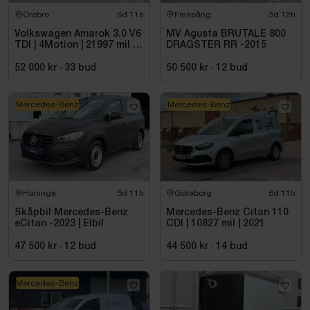
Örebro
6d 11h
Finspång
5d 12h
Volkswagen Amarok 3.0 V6
MV Agusta BRUTALE 800
TDI | 4Motion | 21997 mil |
DRAGSTER RR -2015
2017 - Reparationsobjekt
52 000 kr
·
33
bud
50 500 kr
·
12
bud
Mercedes-Benz
Mercedes-Benz
Haninge
5d 11h
Göteborg
6d 11h
Skåpbil Mercedes-Benz
Mercedes-Benz Citan 110
eCitan -2023 | Elbil
CDI | 10827 mil | 2021
47 500 kr
·
12
bud
44 500 kr
·
14
bud
Mercedes-Benz