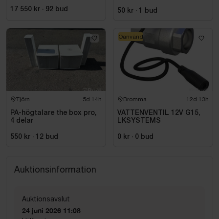
UTANPÅLIGGANDE
17 550 kr
·
92
bud
50 kr
·
1
bud
Oanvänd
Tjörn
5d 14h
Bromma
12d 13h
PA-högtalare the box pro,
VATTENVENTIL 12V G15,
4 delar
LKSYSTEMS
550 kr
·
12
bud
0 kr
·
0
bud
Auktionsinformation
Auktionsavslut
24 juni 2026 11:08