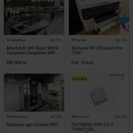
Kartongen är öppnad.
Robust konstruktion med förstärkta tätningar för
maximal precision och säkerhet vid höga farter.
Österåker
6d 17h
Tranås
6d 13h
Arbetsbåt MS Boat W610
Skrivare HP OfficeJet Pro
Torqeedo DeepBlue 50R 50
7740
kW -2024 | Elbåt | 6,00
meter
200 000 kr
0 kr
·
0
bud
Oanvänd
Stockholm
3d 12h
Bromma
12d 12h
Rational ugn iCombi PRO
ÖSTBERG VRS 2.0 U
TYRISTOR