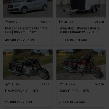
Örebro
6d 11h
Haninge
5d 11h
Mercedes-Benz Citan 110
Skåpsläp Cheval Liberté
CDI | 8863 mil | 2021
C500 Pullman V2 -2018 |
Nybesiktigad
43 500 kr
·
26
bud
30 500 kr
·
13
bud
BMW
BMW
Trollhättan
5d 13h
Trollhättan
5d 13h
BMW R60/5-C -1971
BMW R 90/6 -1975
25 000 kr
·
7
bud
23 000 kr
·
4
bud