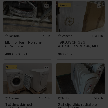
Oanvänd
Haninge
10d 18h
Bromma
10d 17h
Elbil för barn, Porsche
TAKDUSCH GBG
GT3-modell
ATLANTIC SQUARE, PKT.
M.TERM BL 160C\/C,
KROM
400 kr
·
8
bud
300 kr
·
7
bud
Siemens
Bromma
10d 18h
Nacka
3d 20h
Tvättmaskin och
2 st oljefyllda radiatorer