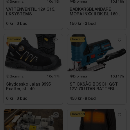
Bromma
10d 18h
Bromma
10d 18h
VATTENVENTIL 12V G15,
BADKARSBLANDARE
LKSYSTEMS
MORA INXX II BK.BL 160
C\/C BB, M.VRIDPIP.
BORSTAD MÄSSING PVD
0 kr
·
0
bud
150 kr
·
3
bud
Oanvänd
Oanvänd
Bromma
10d 17h
Bromma
10d 17h
Skyddssko Jalas 9995
STICKSÅG BOSCH GST
Exalter, stl. 40
12V-70 UTAN BATTERI
OCH LADDARE
0 kr
·
0
bud
450 kr
·
9
bud
Oanvänd