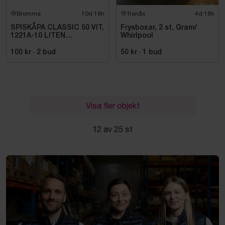
Bromma
10d 18h
Tranås
4d 18h
SPISKÅPA CLASSIC 50 VIT,
Frysboxar, 2 st, Gram/
1221A-10 LITEN
Whirlpool
VOLYMDEL
100 kr
·
2
bud
50 kr
·
1
bud
Visa fler objekt
12 av 25 st