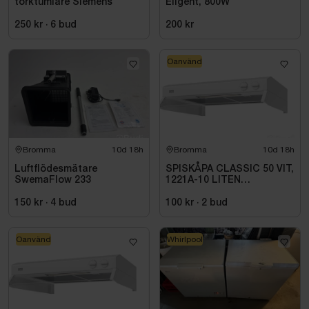
torktumlare Siemens
Eligent, 800W
250 kr
·
6
bud
200 kr
Oanvänd
Bromma
10d 18h
Bromma
10d 18h
Luftflödesmätare
SPISKÅPA CLASSIC 50 VIT,
SwemaFlow 233
1221A-10 LITEN
VOLYMDEL
150 kr
·
4
bud
100 kr
·
2
bud
Oanvänd
Whirlpool