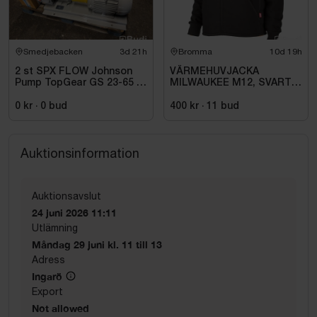
Smedjebacken
3d 21h
Bromma
10d 19h
2 st SPX FLOW Johnson
VÄRMEHUVJACKA
Pump TopGear GS 23-65 |
MILWAUKEE M12, SVART
2023
HHBL4-0. STL M
0 kr
·
0
bud
400 kr
·
11
bud
Auktionsinformation
Auktionsavslut
24 juni 2026 11:11
Utlämning
Måndag 29 juni kl. 11 till 13
Adress
Ingarö
Export
Not allowed