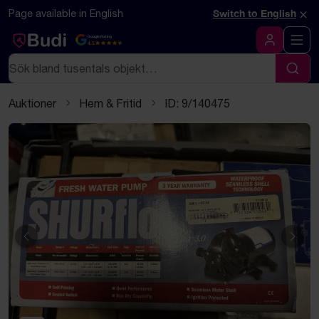
Hoppa till innehåll
Textbaserad (markdown) version av denna sida
×
Page available in English
Switch to English
Google Rating
4.5
Logga in
Sök
Sök
Auktioner
Hem & Fritid
ID: 9/140475
Föregående
Näst