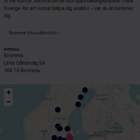
Vi har kontor, servicecenter och uppställningsplatser i hela
Sverige för att kunna hjälpa dig snabbt – var du än befinner
dig.
Bromma (Huvudkontor)
Välj anläggning:
Adress:
Bromma
Linta Gårdsväg 5A
168 74 Bromma
+
−