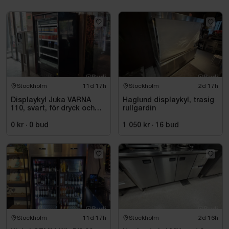
Stockholm
11d 17h
Stockholm
2d 17h
Displaykyl Juka VARNA
Haglund displaykyl, trasig
110, svart, för dryck och
rullgardin
takeaway
0 kr
·
0
bud
1 050 kr
·
16
bud
Stockholm
11d 17h
Stockholm
2d 16h