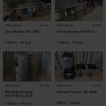
Stockholm
2d 16h
Stockholm
2d 16h
Spis Mareno NCT98E
Fritös Mareno NF94E15
3 250 kr
·
34
bud
1 500 kr
·
13
bud
Karlstad
4d 15h
Karlstad
4d 15h
Rökskåp Bradley
Blender Perima TM-800A
BS1019CE | 2024
600 kr
·
15
bud
1 050 kr
·
10
bud