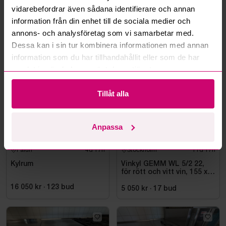
vidarebefordrar även sådana identifierare och annan
Läs fler frågor och svar
information från din enhet till de sociala medier och
annons- och analysföretag som vi samarbetar med.
Dessa kan i sin tur kombinera informationen med annan
Mer från samma kategori
information som du har tillhandahållit eller som de har
samlat in när du har använt deras tjänster.
Tillåt alla
Anpassa
Falun
4d 17h
Stockholm
11d 17h
Kylrum
Vinkyl GEMM WL 5/2 22,
för rött och vitt vin, 155 x
220 cm
16 050 kr
·
123
bud
5 050 kr
·
17
bud