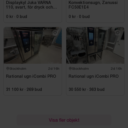
Displaykyl Juka VARNA
Konvektionsugn, Zanussi
110, svart, för dryck och
FC50E1E4
takeaway
0 kr
·
0
bud
0 kr
·
0
bud
Stockholm
2d 16h
Stockholm
2d 16h
Rational ugn iCombi PRO
Rational ugn iCombi PRO
31 100 kr
·
269
bud
30 550 kr
·
363
bud
Visa fler objekt