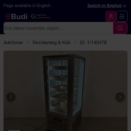
Hoppa till innehåll
Textbaserad (markdown) version av denna sida
×
Page available in English
Switch to English
Google Rating
4.5
Logga in
Sök
Sök
Auktioner
Restaurang & Kök
ID: 1/140478
Föregående
Näst