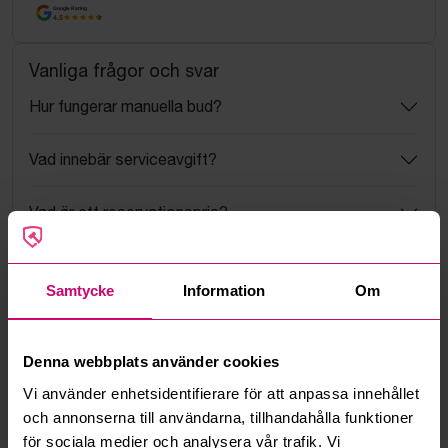
Google Rating
4.5
Vanliga frågor och svar
Hur fungerar manuella bud?
Vad innebär serviceavgift?
Vad är ett reservationspris?
Hur fungerar maxbud?
Samtycke
Information
Om
Hur fungerar budmotorn?
Denna webbplats använder cookies
Kan jag ångra ett bud?
Vi använder enhetsidentifierare för att anpassa innehållet
och annonserna till användarna, tillhandahålla funktioner
Kan ni frakta mina vunna objekt?
för sociala medier och analysera vår trafik. Vi