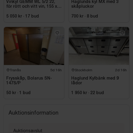
Vinkyl GEMM WL 5/2 22,
Haglunds kyl MX med 3
för rött och vitt vin, 155 x
skåpluckor
220 cm
5 050 kr
·
17
bud
700 kr
·
8
bud
Tranås
5d 16h
Stockholm
2d 16h
Frysskåp, Bolarus SN-
Haglund Kylbänk med 9
147S/P
lådor
50 kr
·
1
bud
1 950 kr
·
22
bud
Auktionsinformation
Auktionsavslut