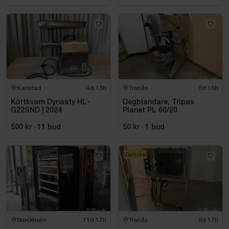
Karlstad
4d 15h
Tranås
5d 16h
Köttkvarn Dynasty HL-
Degblandare, Tripas
G22SND | 2024
Planet PL 60/20
500 kr
·
11
bud
50 kr
·
1
bud
Zanussi
Stockholm
11d 17h
Tranås
5d 17h