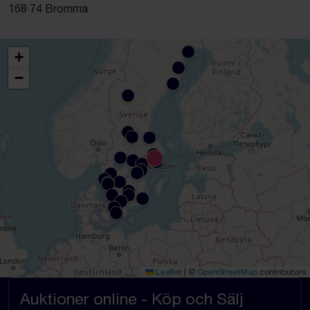
168 74 Bromma
+
−
Leaflet
|
©
OpenStreetMap
contributors
Auktioner online - Köp och Sälj