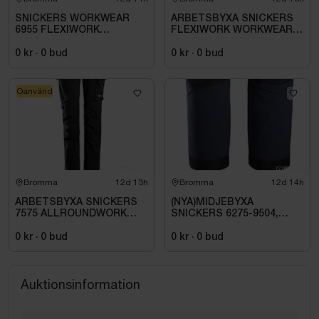
SNICKERS WORKWEAR
ARBETSBYXA SNICKERS
6955 FLEXIWORK
FLEXIWORK WORKWEAR
ARBETSBYXA
6956. STL 044
DENIM/SVART. STL. 44
0 kr
·
0
bud
0 kr
·
0
bud
Oanvänd
Bromma
12d 13h
Bromma
12d 14h
ARBETSBYXA SNICKERS
(NYA)MIDJEBYXA
7575 ALLROUNDWORK
SNICKERS 6275-9504,
JUNIOR. STL 152
MARIN\/SVART AW HF. STL
100
0 kr
·
0
bud
0 kr
·
0
bud
Auktionsinformation