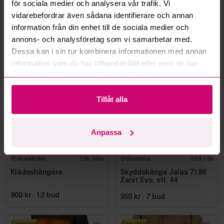
för sociala medier och analysera vår trafik. Vi
vidarebefordrar även sådana identifierare och annan
Läs fler frågor och svar
information från din enhet till de sociala medier och
annons- och analysföretag som vi samarbetar med.
Dessa kan i sin tur kombinera informationen med annan
Mer från samma kategori
information som du har tillhandahållit eller som de har
samlat in när du har använt deras tjänster.
Oanvänd
Tillåt alla
Anpassa
Stockholm
13h 53m
Bromma
12d 13h
Klädeshängare
Skyddskänga Jalas 7198
Zenit Evo, stl. 44
900 kr
·
12
bud
350 kr
·
7
bud
Oanvänd
Oanvänd