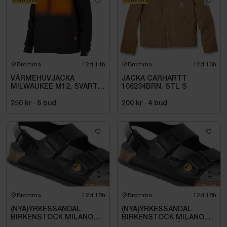
Bromma
12d 14h
Bromma
12d 13h
VÄRMEHUVJACKA
JACKA CARHARTT
MILWAUKEE M12, SVART
106234BRN. STL S
HHBL4-0. STL M
250 kr
·
6
bud
200 kr
·
4
bud
Bromma
12d 15h
Bromma
12d 15h
(NYA)YRKESSANDAL
(NYA)YRKESSANDAL
BIRKENSTOCK MILANO,
BIRKENSTOCK MILANO,
ESD NORMAL LÄST
ESD NORMAL LÄST