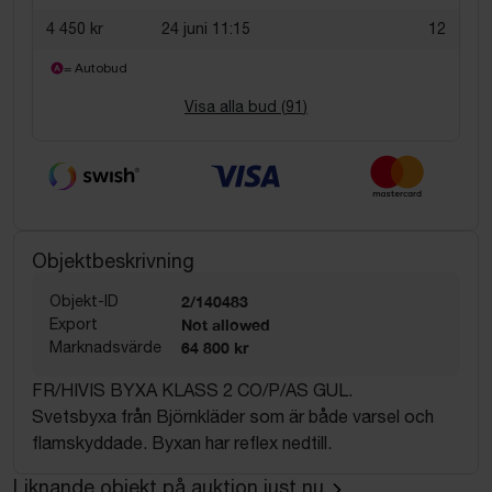
4 450 kr
24 juni 11:15
12
= Autobud
Visa alla bud (
91
)
Objektbeskrivning
Objekt-ID
2/140483
Export
Not allowed
Marknadsvärde
64 800 kr
FR/HIVIS BYXA KLASS 2 CO/P/AS GUL.
Svetsbyxa från Björnkläder som är både varsel och
flamskyddade. Byxan har reflex nedtill.
Liknande objekt på auktion just nu