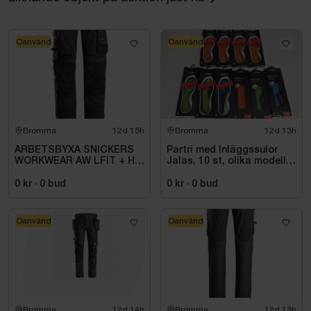
Oanvänd
Oanvänd
Bromma
12d 15h
Bromma
12d 13h
ARBETSBYXA SNICKERS
Partri med Inläggssulor
WORKWEAR AW LFIT + HF
Jalas, 10 st, olika modeller
STORLEK: 116
och storlekar
0 kr
·
0
bud
0 kr
·
0
bud
Oanvänd
Oanvänd
Bromma
12d 14h
Bromma
12d 13h