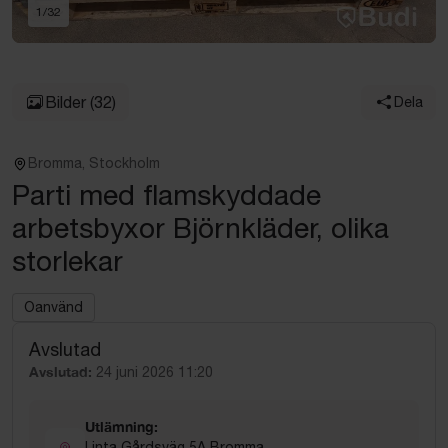
1
/
32
Bilder
(32)
Dela
Bromma, Stockholm
Parti med flamskyddade
arbetsbyxor Björnkläder, olika
storlekar
Oanvänd
Avslutad
Avslutad:
24 juni 2026 11:20
Utlämning:
Linta Gårdsväg 5A Bromma