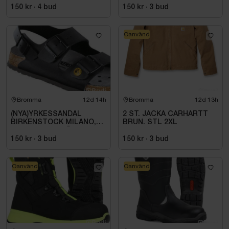
SVART. STL 42
SVART. STL 42
150 kr
·
4
bud
150 kr
·
3
bud
Oanvänd
Bromma
12d 14h
Bromma
12d 13h
(NYA)YRKESSANDAL
2 ST. JACKA CARHARTT
BIRKENSTOCK MILANO,
BRUN. STL 2XL
ESD NORMAL LÄST
SVART. STL 42
150 kr
·
3
bud
150 kr
·
3
bud
Oanvänd
Oanvänd