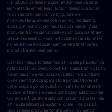
Här på Budi.se finns mängder av auktioner på nätet
inom allt från entreprenad, fordon, design och konst,
IT och datorer, lastbilar, verktyg, maskiner,
musikutrustning, möbler och inredning, restaurang,
sport, gym och mycket mer. Hos oss kan du fynda
produkter från kända varumärken och göra bra affärer.
Besök oss innan du köper nytt, chansen är stor att vi
har en auktion med exakt samma vara till ett bättre
pris på våra auktioner online.
Det finns många fördelar med att handla på auktion på
nätet. Du får bra överblick och kan snabbt, smidigt och
säkert buda hem vad du söker. Delta i flera auktioner
online samtidigt och spara stora pengar. Utöver att
det är billigare gör du också en insats för klimatet när
du väljer att handla använda och begagnade produkter.
Gör som många andra idag och försök till största mån
att handla hållbart på auktioner online. Hos oss på
Budi.se finns produkter för alla behov i en mängd