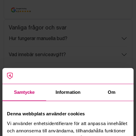
Google Rating
4.5
Vanliga frågor och svar
Hur fungerar manuella bud?
Vad innebär serviceavgift?
Vad är ett reservationspris?
Hur fungerar maxbud?
Samtycke
Information
Om
Hur fungerar budmotorn?
Denna webbplats använder cookies
Kan jag ångra ett bud?
Vi använder enhetsidentifierare för att anpassa innehållet
och annonserna till användarna, tillhandahålla funktioner
Kan ni frakta mina vunna objekt?