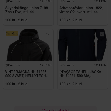
Bromma
12d 13h
Bromma
12d 12h
Skyddskänga Jalas 7198
Arbetsstövlar Jalas 1822,
Zenit Evo, stl. 44
vinter O2, svart. stl. 44
100 kr
·
2
bud
100 kr
·
2
bud
Oanvänd
Bromma
12d 15h
Bromma
12d 15h
VINTERJACKA HH 71335-
(NYA)SOFTSHELLJACKA
990 SVART, HELLYTECH
HH 74231-590 MA,
ARCTIC. STL L
KENSINGTON. STL XL
100 kr
·
2
bud
100 kr
·
2
bud
Visa fler objekt