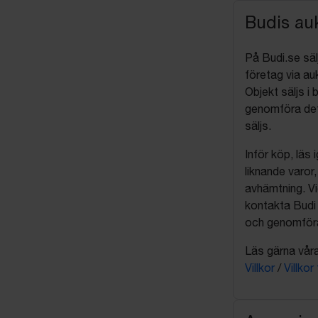
Budis auk
På Budi.se säl
företag via auk
Objekt säljs i 
genomföra det
säljs.
Inför köp, läs
liknande varor
avhämtning. Vi
kontakta Budi 
och genomföra 
Läs gärna våra 
Villkor
/
Villkor