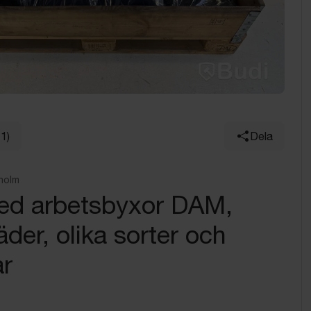
11)
Dela
holm
med arbetsbyxor DAM,
äder, olika sorter och
ar