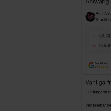
Ansvarig
Budi Auk
Stockho
08-20
hello@
Google Rating
4.5
Vanliga f
Hur fungerar 
Vad innebär se