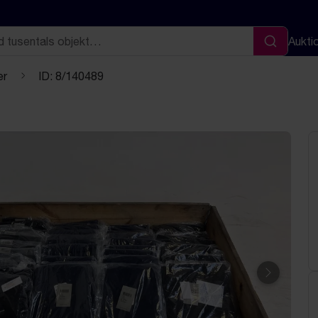
Aukti
Sök
er
ID: 8/140489
Nästa