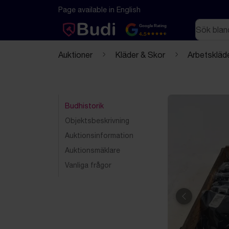
Hoppa till innehåll
Textbaserad (markdown) version av denna sida
Page available in English
Sök
Google Rating
4.5
Auktioner
Kläder & Skor
Arbetskläd
Budhistorik
Objektsbeskrivning
Auktionsinformation
Auktionsmäklare
Vanliga frågor
Föregående