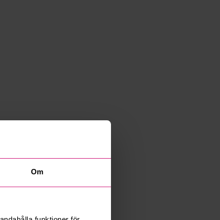
Om
andahålla funktioner för