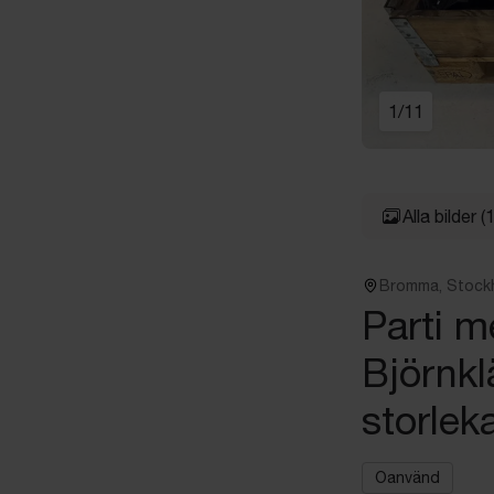
1
/
11
Alla bilder
(
Bromma, Stock
Parti 
Björnkl
storlek
Oanvänd