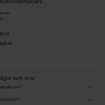
 auktionsmäklare
tioner
lm
 65 55
budi.se
rågor och svar
manuella bud?
rviceavgift?