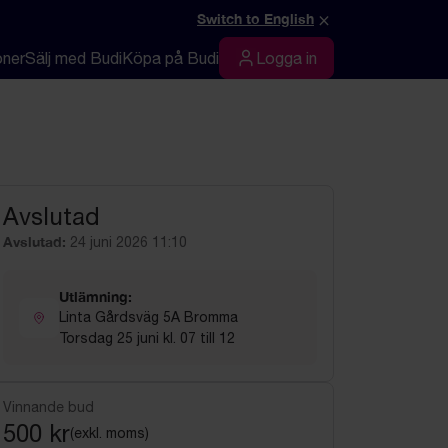
×
Switch to English
oner
Sälj med Budi
Köpa på Budi
Logga in
Logga in
Avslutad
Avslutad:
24 juni 2026 11:10
Utlämning:
Linta Gårdsväg 5A Bromma
Torsdag 25 juni kl. 07 till 12
Vinnande bud
500 kr
(exkl. moms)