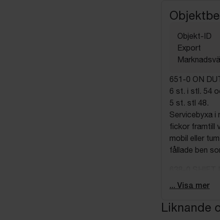
Objektbe
Objekt-ID
Export
Marknadsvä
651-0 ON DU
6 st. i stl. 54 
5 st. stl 48.
Servicebyxa i 
fickor framtil
mobil eller t
fållade ben so
638-0 SHIFT
9 st i stl. 42,
... Visa mer
5 st. i stl. 38 
Liknande o
4 st. stl 34.
Byxa med sidfi