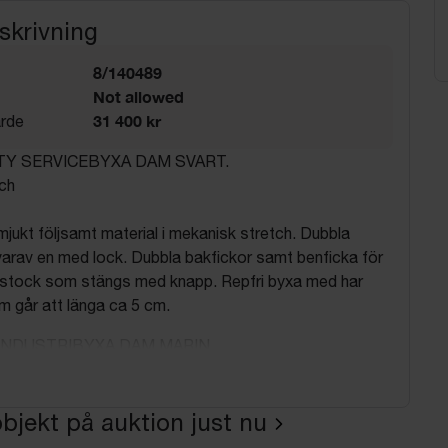
skrivning
8/140489
Not allowed
31 400 kr
rde
TY SERVICEBYXA DAM SVART.
och
mjukt följsamt material i mekanisk stretch. Dubbla
l varav en med lock. Dubbla bakfickor samt benficka för
umstock som stängs med knapp. Repfri byxa med har
m går att länga ca 5 cm.
 INDUSTRIBYXA DAM MARIN.
och
bjekt på auktion just nu
ckor och bakfickor. D-ring i högra sidfickan. Dold