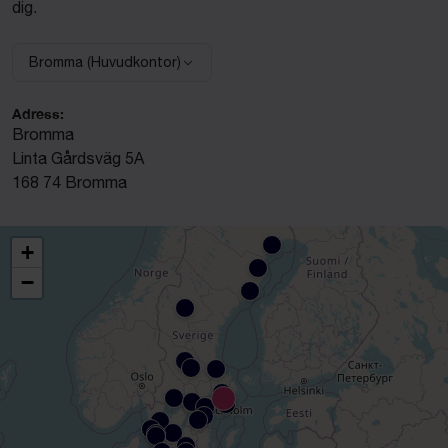
dig.
Bromma (Huvudkontor)
Välj anläggning:
Adress:
Bromma
Linta Gårdsväg 5A
168 74 Bromma
+
−