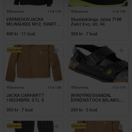
Bromma
11d 17h
Bromma
11d 15h
VÄRMEHUVJACKA
Skyddskänga Jalas 7198
MILWAUKEE M12, SVART
Zenit Evo, stl. 44
HHBL4-0. STL M
400 kr
·
11
bud
350 kr
·
7
bud
Oanvänd
Bromma
11d 15h
Bromma
11d 17h
JACKA CARHARTT
(NYA)YRKESSANDAL
106234BRN. STL S
BIRKENSTOCK MILANO,
ESD NORMAL LÄST
SVART. STL 42
350 kr
·
7
bud
250 kr
·
5
bud
Oanvänd
Oanvänd