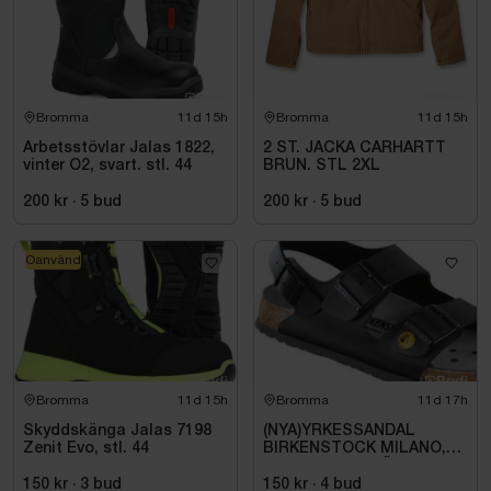
Bromma
11d 15h
Bromma
11d 15h
Arbetsstövlar Jalas 1822,
2 ST. JACKA CARHARTT
vinter O2, svart. stl. 44
BRUN. STL 2XL
200 kr
·
5
bud
200 kr
·
5
bud
Oanvänd
Bromma
11d 15h
Bromma
11d 17h
Skyddskänga Jalas 7198
(NYA)YRKESSANDAL
Zenit Evo, stl. 44
BIRKENSTOCK MILANO,
ESD NORMAL LÄST
SVART. STL 42
150 kr
·
3
bud
150 kr
·
4
bud