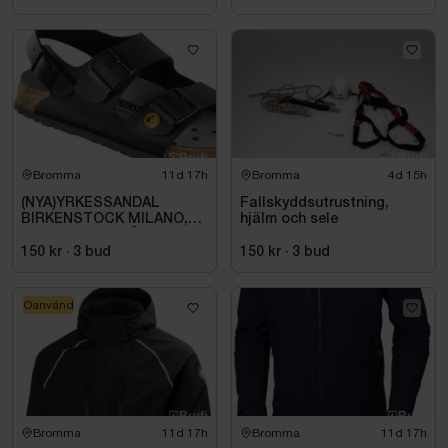
Bromma
11d 17h
Bromma
4d 15h
(NYA)YRKESSANDAL
Fallskyddsutrustning,
BIRKENSTOCK MILANO,
hjälm och sele
ESD NORMAL LÄST
SVART. STL 42
150 kr
·
3
bud
150 kr
·
3
bud
Oanvänd
Bromma
11d 17h
Bromma
11d 17h