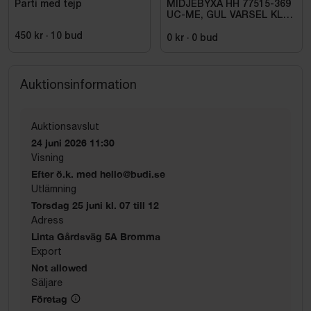
Parti med tejp
MIDJEBYXA HH 77515-369
UC-ME, GUL VARSEL KL1.
STL C72
450 kr
·
10
bud
0 kr
·
0
bud
Auktionsinformation
Auktionsavslut
24 juni 2026 11:30
Visning
Efter ö.k. med hello@budi.se
Utlämning
Torsdag 25 juni kl. 07 till 12
Adress
Linta Gårdsväg 5A Bromma
Export
Not allowed
Säljare
Företag