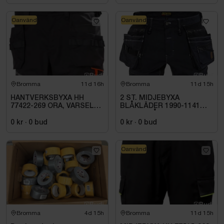
Oanvänd
Oanvänd
Bromma
11d 16h
Bromma
11d 15h
HANTVERKSBYXA HH
2 ST. MIDJEBYXA
77422-269 ORA, VARSEL
BLÅKLÄDER 1990-1141
KL1 ALNA 2.0. STL C52
MARINBLÅ/SVART. STL
C44
0 kr
·
0
bud
0 kr
·
0
bud
Oanvänd
Bromma
4d 15h
Bromma
11d 15h