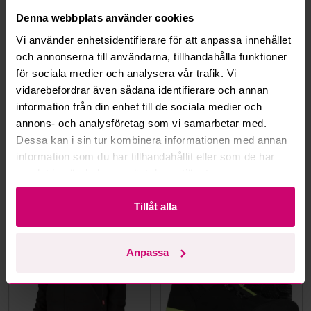
Hur fungerar maxbud?
Denna webbplats använder cookies
Vi använder enhetsidentifierare för att anpassa innehållet
Hur fungerar budmotorn?
och annonserna till användarna, tillhandahålla funktioner
för sociala medier och analysera vår trafik. Vi
Kan jag ångra ett bud?
vidarebefordrar även sådana identifierare och annan
information från din enhet till de sociala medier och
Kan ni frakta mina vunna objekt?
annons- och analysföretag som vi samarbetar med.
Dessa kan i sin tur kombinera informationen med annan
Läs fler frågor och svar
information som du har tillhandahållit eller som de har
samlat in när du har använt deras tjänster.
Mer från samma kategori
Tillåt alla
Oanvänd
Oanvänd
Anpassa