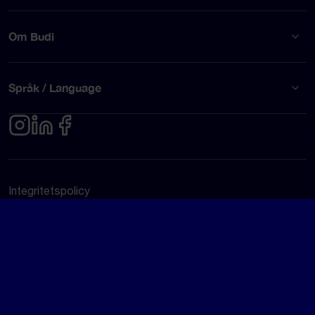
Om Budi
Språk / Language
Integritetspolicy
Användarvillkor
© Budi AB 2026
Google Rating
4.5