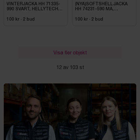
VINTERJACKA HH 71335-
(NYA)SOFTSHELLJACKA
990 SVART, HELLYTECH
HH 74231-590 MA,
ARCTIC. STL L
KENSINGTON. STL XL
100 kr
·
2
bud
100 kr
·
2
bud
Visa fler objekt
12 av 103 st