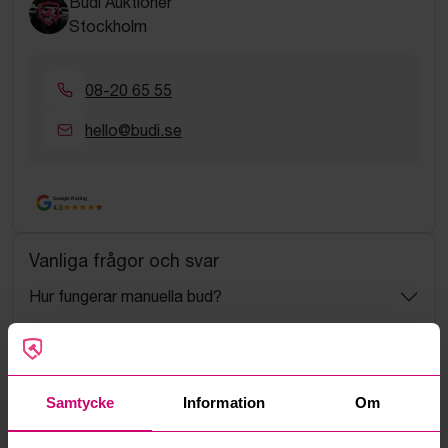
Budi Auktioner
Stockholm
08-20 65 55
hello@budi.se
Google Rating
4.5
Vanliga frågor och svar
Hur fungerar manuella bud?
Vad innebär serviceavgift?
Vad är ett reservationspris?
Samtycke
Information
Om