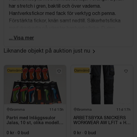
har stretch i gren, baktill och över vaderna.
Hantverksfickor med fack för verktyg och penna.
Förstärkta fickor, knän samt nedtill. Säkerhetsficka
med dragkedja på vänster hantverksficka. D-ring,
nyckelhängare, ID-kort hållare på utsida ben.
... Visa mer
Kardborrelås i linningen för hammarhållare (art no.
331166) Benfickor med knivknapp.
Liknande objekt på auktion just nu
Oanvänd
Oanvänd
Bromma
11d 15h
Bromma
11d 17h
Partri med Inläggssulor
ARBETSBYXA SNICKERS
Jalas, 10 st, olika modeller
WORKWEAR AW LFIT + HF
och storlekar
STORLEK: 116
0 kr
·
0
bud
0 kr
·
0
bud