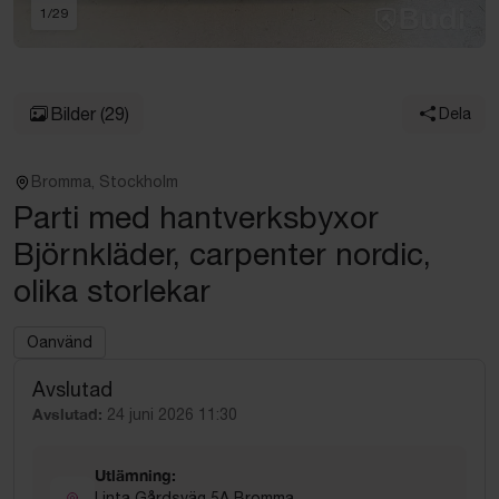
1
/
29
Bilder
(29)
Dela
Bromma, Stockholm
Parti med hantverksbyxor
Björnkläder, carpenter nordic,
olika storlekar
Oanvänd
Avslutad
Avslutad:
24 juni 2026 11:30
Utlämning:
Linta Gårdsväg 5A Bromma