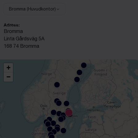
Bromma (Huvudkontor)
Välj anläggning:
Adress:
Bromma
Linta Gårdsväg 5A
168 74 Bromma
+
−