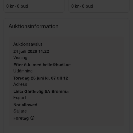
MARINBLÅ/SVART. STL
MARIN\/SVART AW HF. STL
C44
100
0 kr
·
0
bud
0 kr
·
0
bud
Auktionsinformation
Auktionsavslut
24 juni 2026 11:22
Visning
Efter ö.k. med hello@budi.se
Utlämning
Torsdag 25 juni kl. 07 till 12
Adress
Linta Gårdsväg 5A Bromma
Export
Not allowed
Säljare
Företag