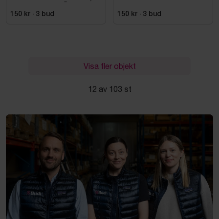
ESD NORMAL LÄST
SVART. STL 42
150 kr
·
3
bud
150 kr
·
3
bud
Visa fler objekt
12 av 103 st