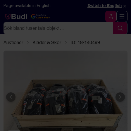
Hoppa till innehåll
Textbaserad (markdown) version av denna sida
×
Page available in English
Switch to English
Google Rating
4.5
Logga in
Sök
Sök
Auktioner
Kläder & Skor
ID: 18/140499
Föregående
Näst