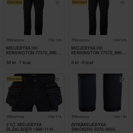
Oanvänd
Oanvänd
Bromma
10d 12h
Bromma
10d 12h
MIDJEBYXA HH
MIDJEBYXA HH
KENSINGTON 77572_990.
KENSINGTON 77572_990.
STL C62
STL C60
50 kr
·
1
bud
0 kr
·
0
bud
Oanvänd
Bromma
10d 11h
Bromma
10d 13h
2 ST. MIDJEBYXA
(NYA)MIDJEBYXA
BLÅKLÄDER 1990-1141
SNICKERS 6275-9504,