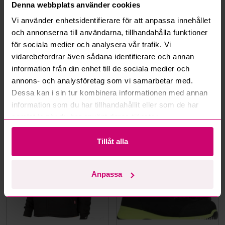
Denna webbplats använder cookies
Hur fungerar budmotorn?
Vi använder enhetsidentifierare för att anpassa innehållet
och annonserna till användarna, tillhandahålla funktioner
Kan jag ångra ett bud?
för sociala medier och analysera vår trafik. Vi
vidarebefordrar även sådana identifierare och annan
Kan ni frakta mina vunna objekt?
information från din enhet till de sociala medier och
annons- och analysföretag som vi samarbetar med.
Läs fler frågor och svar
Dessa kan i sin tur kombinera informationen med annan
information som du har tillhandahållit eller som de har
samlat in när du har använt deras tjänster.
Mer från samma kategori
Tillåt alla
Oanvänd
Oanvänd
Anpassa