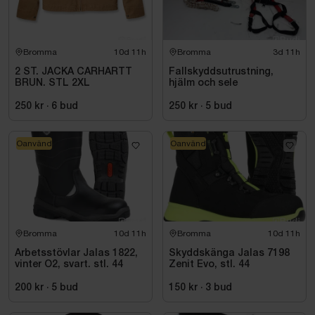
Bromma
10d 11h
Bromma
3d 11h
2 ST. JACKA CARHARTT
Fallskyddsutrustning,
BRUN. STL 2XL
hjälm och sele
250 kr
·
6
bud
250 kr
·
5
bud
Oanvänd
Oanvänd
Bromma
10d 11h
Bromma
10d 11h
Arbetsstövlar Jalas 1822,
Skyddskänga Jalas 7198
vinter O2, svart. stl. 44
Zenit Evo, stl. 44
200 kr
·
5
bud
150 kr
·
3
bud