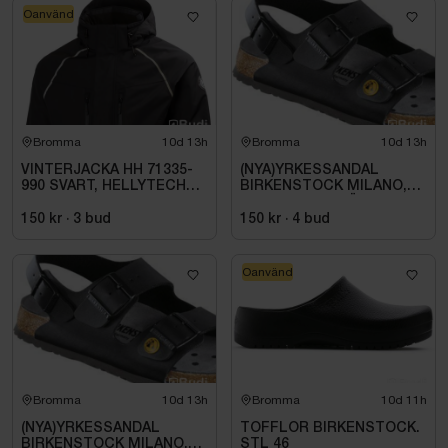
Oanvänd
Bromma
10d 13h
Bromma
10d 13h
VINTERJACKA HH 71335-
(NYA)YRKESSANDAL
990 SVART, HELLYTECH
BIRKENSTOCK MILANO,
ARCTIC. STL L
ESD NORMAL LÄST
SVART. STL 42
150 kr
·
3
bud
150 kr
·
4
bud
Oanvänd
Bromma
10d 13h
Bromma
10d 11h
(NYA)YRKESSANDAL
TOFFLOR BIRKENSTOCK.
BIRKENSTOCK MILANO,
STL 46