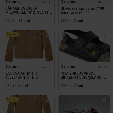
Bromma
10d 13h
Bromma
10d 11h
VÄRMEHUVJACKA
Skyddskänga Jalas 7198
MILWAUKEE M12, SVART
Zenit Evo, stl. 44
HHBL4-0. STL M
400 kr
·
11
bud
350 kr
·
7
bud
Oanvänd
Bromma
10d 11h
Bromma
10d 13h
JACKA CARHARTT
(NYA)YRKESSANDAL
106234BRN. STL S
BIRKENSTOCK MILANO,
ESD NORMAL LÄST
SVART. STL 42
350 kr
·
7
bud
300 kr
·
7
bud
Oanvänd