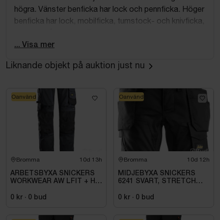
högra. Vänster benficka har lock och pennficka. Höger
benficka har lock, mobilficka, tumstock- och knivficka,
och utanpåliggande ID-korts ficka. Förböjda knän och
knäskyddsfickor i två nivåer. OEKO-TEX-certifierad.
... Visa mer
Liknande objekt på auktion just nu
Oanvänd
Oanvänd
Bromma
10d 13h
Bromma
10d 12h
ARBETSBYXA SNICKERS
MIDJEBYXA SNICKERS
WORKWEAR AW LFIT + HF
6241 SVART, STRETCH
STORLEK: 116
HANTVERK AW STL. 158
0 kr
·
0
bud
0 kr
·
0
bud