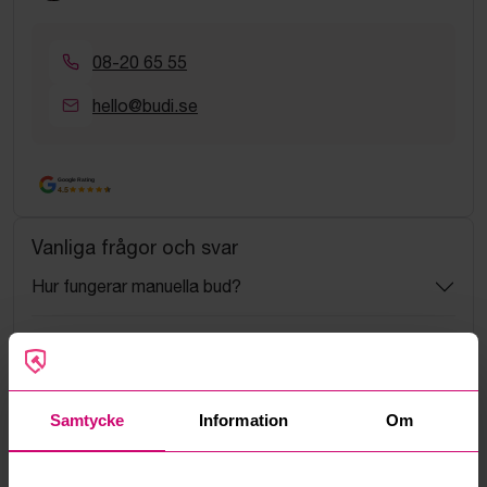
08-20 65 55
hello@budi.se
Google Rating
4.5
Vanliga frågor och svar
Hur fungerar manuella bud?
Vad innebär serviceavgift?
Vad är ett reservationspris?
Samtycke
Information
Om
Hur fungerar maxbud?