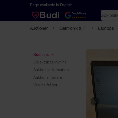
Hoppa till innehåll
Textbaserad (markdown) version av denna sida
Page available in English
Sök
Google Rating
4.5
Auktioner
Elektronik & IT
Laptops
Budhistorik
Objektsbeskrivning
Auktionsinformation
Auktionsmäklare
Vanliga frågor
Föregående