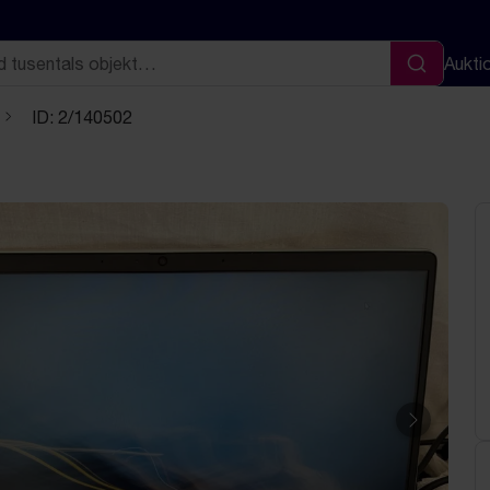
Aukti
Sök
ID: 2/140502
Nästa