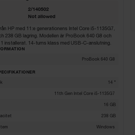
2/140502
Not allowed
från HP med 11:e generationens Intel Core i5-1135G7,
 238 GB lagring. Modellen är ProBook 640 G8 och
1 installerat. 14-tums klass med USB-C-anslutning.
FORMATION
ProBook 640 G8
PECIFIKATIONER
ek
14
"
11th Gen Intel Core i5-1135G7
16
GB
acitet
238
GB
stem
Windows