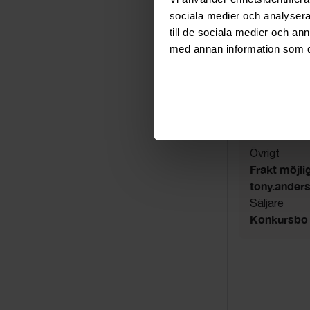
sociala medier och analysera 
Auktionsavs
till de sociala medier och a
17 juni 202
med annan information som du 
Utlämning
Enligt ö.k.
Adress
Tjörn
Export
Not allowe
Övrigt
Frakt möjli
tony.ander
Säljare
Konkursbo