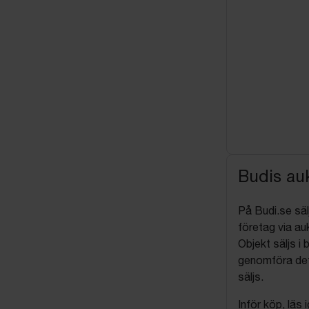
Budis auk
På Budi.se säl
företag via auk
Objekt säljs i 
genomföra det
säljs.
Inför köp, läs