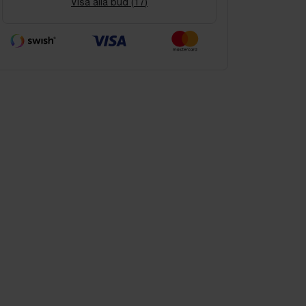
Visa alla bud (
17
)