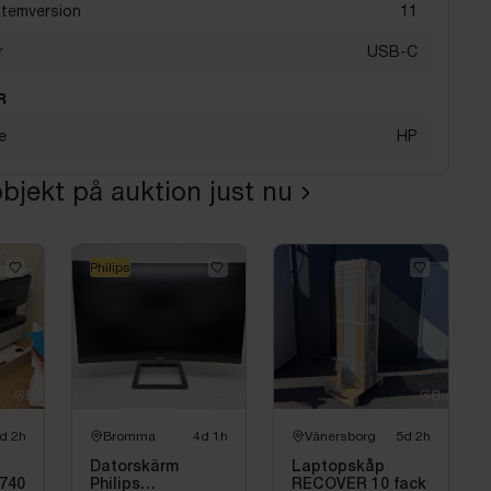
stemversion
11
r
USB-C
R
e
HP
bjekt på auktion just nu
Philips
d 2h
Bromma
4d 1h
Vänersborg
5d 2h
Datorskärm
Laptopskåp
7740
Philips
RECOVER 10 fack