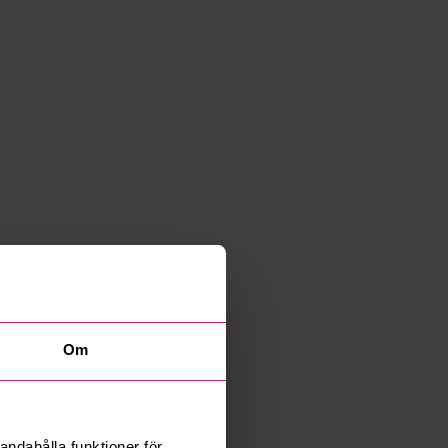
Om
andahålla funktioner för