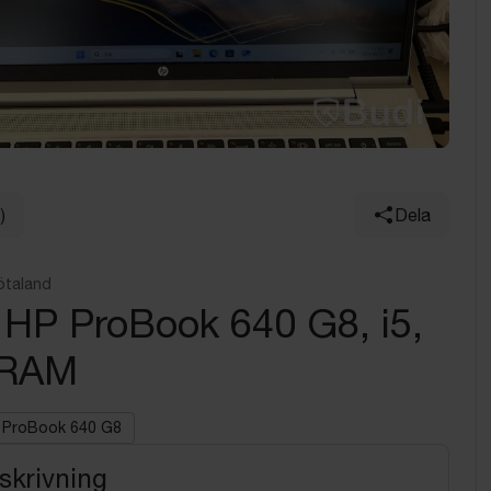
)
Dela
ötaland
 HP ProBook 640 G8, i5,
 RAM
ProBook 640 G8
skrivning