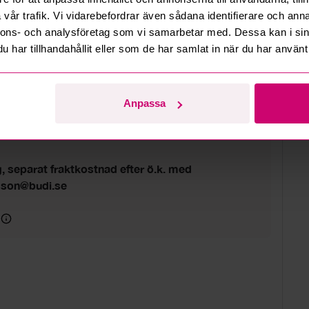
vår trafik. Vi vidarebefordrar även sådana identifierare och anna
lut
nnons- och analysföretag som vi samarbetar med. Dessa kan i sin
6 10:05
har tillhandahållit eller som de har samlat in när du har använt 
 med tony.andersson@budi.se
Anpassa
d
g, separat fraktkostnad efter ö.k. med
sson@budi.se