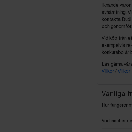
liknande varor
avhämtning. Vi
kontakta Budi 
och genomföra 
Vid köp från et
exempelvis rek
konkursbo är b
Läs gärna våra 
Villkor
/
Villkor
Vanliga f
Hur fungerar 
Vad innebär se