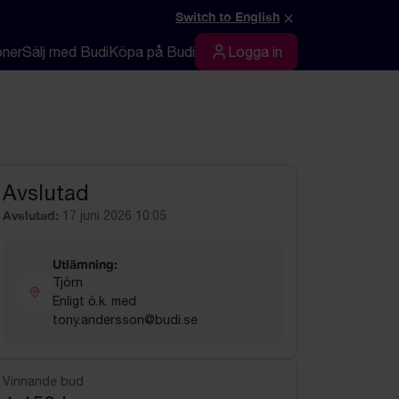
×
Switch to English
oner
Sälj med Budi
Köpa på Budi
Logga in
Logga in
Avslutad
Avslutad:
17 juni 2026 10:05
Utlämning:
Tjörn
Enligt ö.k. med
tony.andersson@budi.se
Vinnande bud