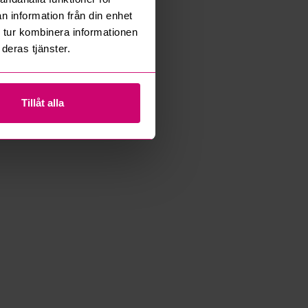
n information från din enhet
 tur kombinera informationen
deras tjänster.
Tillåt alla