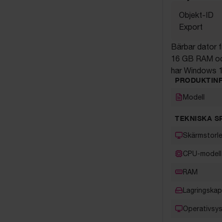
Objekt-ID
Export
Bärbar dator 
16 GB RAM och
har Windows 1
PRODUKTIN
Modell
TEKNISKA S
Skärmstorl
CPU-modell
RAM
Lagringskap
Operativsy