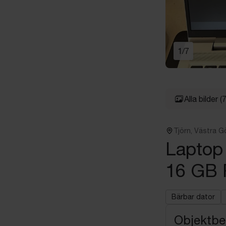
1
/
7
Alla bilder
(7
Tjörn, Västra G
Laptop
16 GB
Bärbar dator
Objektbe