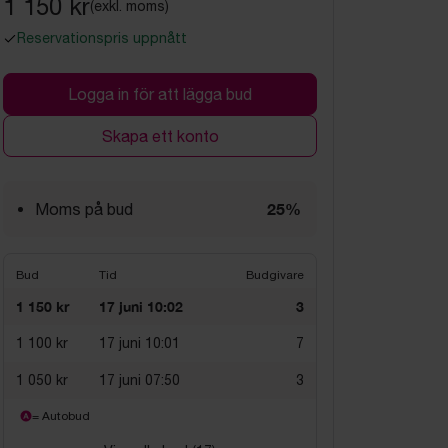
1 150 kr
(exkl. moms)
Reservationspris uppnått
Logga in för att lägga bud
Skapa ett konto
25%
Moms på bud
Bud
Tid
Budgivare
1 150 kr
17 juni 10:02
3
1 100 kr
17 juni 10:01
7
1 050 kr
17 juni 07:50
3
= Autobud