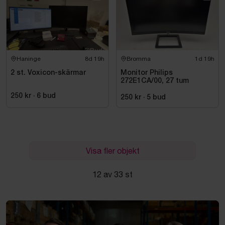
Haninge
8d 19h
Bromma
1d 19h
2 st. Voxicon-skärmar
Monitor Philips
272E1CA/00, 27 tum
250 kr
·
6
bud
250 kr
·
5
bud
Visa fler objekt
12 av 33 st