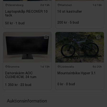
Vänersborg
2d 19h
Karlstad
1d 18h
Laptopskåp RECOVER 10
16 st kastruller
fack
200 kr
·
5
bud
50 kr
·
1
bud
Bromma
1d 19h
Uddevalla
8d 20h
Datorskärm AOC
Mountainbike Hyper 3.1
CU34E4CW, 34 tum
0 kr
·
0
bud
1 350 kr
·
23
bud
Auktionsinformation