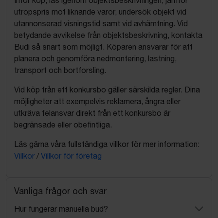
Inför köp, läs igenom objektsbeskrivningen, jämför
utropspris mot liknande varor, undersök objekt vid
utannonserad visningstid samt vid avhämtning. Vid
betydande avvikelse från objektsbeskrivning, kontakta
Budi så snart som möjligt. Köparen ansvarar för att
planera och genomföra nedmontering, lastning,
transport och bortforsling.
Vid köp från ett konkursbo gäller särskilda regler. Dina
möjligheter att exempelvis reklamera, ångra eller
utkräva felansvar direkt från ett konkursbo är
begränsade eller obefintliga.
Läs gärna våra fullständiga villkor för mer information:
Villkor
/
Villkor för företag
Vanliga frågor och svar
Hur fungerar manuella bud?