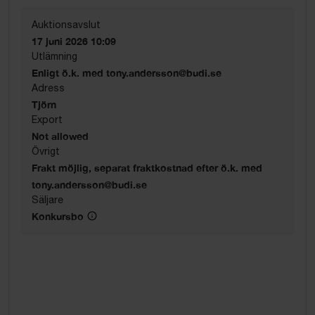
Auktionsavslut
17 juni 2026 10:09
Utlämning
Enligt ö.k. med tony.andersson@budi.se
Adress
Tjörn
Export
Not allowed
Övrigt
Frakt möjlig, separat fraktkostnad efter ö.k. med
tony.andersson@budi.se
Säljare
Konkursbo