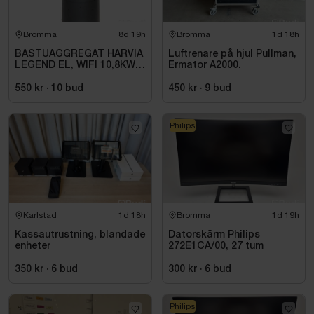
Bromma
8d 19h
Bromma
1d 18h
BASTUAGGREGAT HARVIA
Luftrenare på hjul Pullman,
LEGEND EL, WIFI 10,8KW
Ermator A2000.
SVART 9-18M3
550 kr
·
10
bud
450 kr
·
9
bud
Philips
Karlstad
1d 18h
Bromma
1d 19h
Kassautrustning, blandade
Datorskärm Philips
enheter
272E1CA/00, 27 tum
350 kr
·
6
bud
300 kr
·
6
bud
Philips