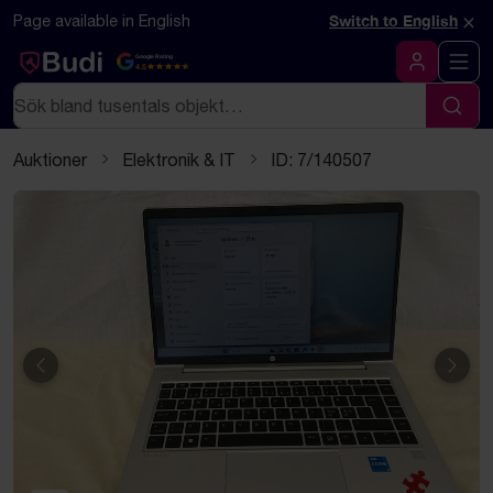
Hoppa till innehåll
Textbaserad (markdown) version av denna sida
×
Page available in English
Switch to English
Google Rating
4.5
Logga in
Sök
Sök
Auktioner
Elektronik & IT
ID: 7/140507
Föregående
Näst