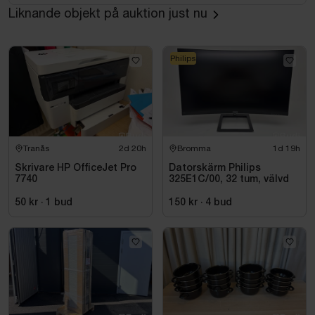
Liknande objekt på auktion just nu
Philips
Tranås
2d 20h
Bromma
1d 19h
Skrivare HP OfficeJet Pro
Datorskärm Philips
7740
325E1C/00, 32 tum, välvd
50 kr
·
1
bud
150 kr
·
4
bud