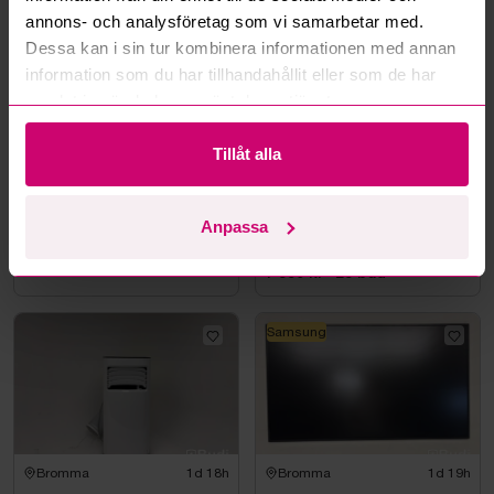
annons- och analysföretag som vi samarbetar med.
Dessa kan i sin tur kombinera informationen med annan
information som du har tillhandahållit eller som de har
samlat in när du har använt deras tjänster.
Tillåt alla
Haninge
8d 20h
Bromma
1d 19h
Styleshoot Produktfoto
Datorskärm AOC
Anpassa
CU34E4CW, 34 tum
3 100 kr
·
50
bud
1 350 kr
·
23
bud
Samsung
Bromma
1d 18h
Bromma
1d 19h