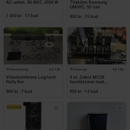
AC-enhet, 36-M07, 2050 W
TVskärm Samsung
QM50C, 50 tum
1 000 kr
·
17
bud
850 kr
·
15
bud
Vänersborg
2d 19h
Haninge
8d 19h
Videokonferens Logitech
4 st. Zebra MC2X
Rally Bar
handdatorer med
laddstation
800 kr
·
7
bud
650 kr
·
14
bud
Oanvänd