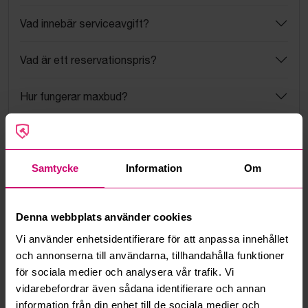
Vad innebär serviceavgift?
Vad är ett reservationspris?
Hur fungerar maxbud?
Hur fungerar budmotorn?
Samtycke
Information
Om
Kan jag ångra ett bud?
Kan ni frakta mina vunna objekt?
Denna webbplats använder cookies
Läs fler frågor och svar
Vi använder enhetsidentifierare för att anpassa innehållet
och annonserna till användarna, tillhandahålla funktioner
för sociala medier och analysera vår trafik. Vi
vidarebefordrar även sådana identifierare och annan
Mer från samma kategori
information från din enhet till de sociala medier och