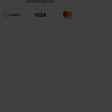
Visa alla bud (
23
)