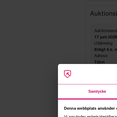
Auktions
Auktionsavs
17 juni 202
Utlämning
Enligt ö.k.
Adress
Tjörn
Export
Not allowe
Övrigt
Frakt möjli
Samtycke
tony.ander
Säljare
Konkursbo
Denna webbplats använder 
Vi använder enhetsidentifierar