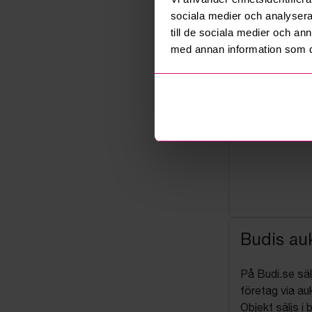
sociala medier och analysera 
till de sociala medier och a
med annan information som du 
Budis auk
På Budi.se säl
företag via auk
Objekt säljs i 