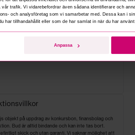
vår trafik. Vi vidarebefordrar även sådana identifierare och anna
nnons- och analysföretag som vi samarbetar med. Dessa kan i sin
har tillhandahållit eller som de har samlat in när du har använt 
Anpassa
tionsvillkor
js objekt på uppdrag av konkursbon, finansbolag och
tion. Bud är alltid bindande och kan inte tas bort.
befintligt skick och utan garanti. Vi saknar möjlighet att