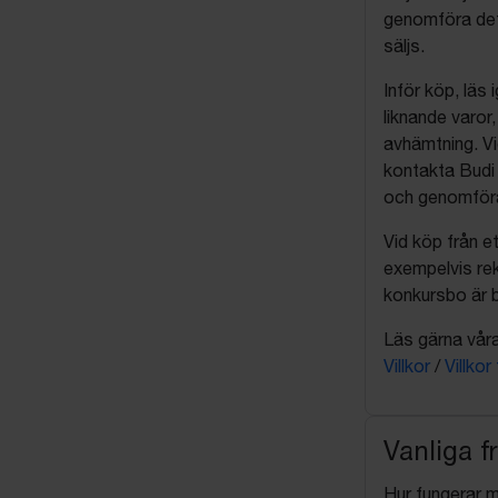
genomföra det
säljs.
Inför köp, läs
liknande varor
avhämtning. Vi
kontakta Budi 
och genomföra 
Vid köp från et
exempelvis rek
konkursbo är b
Läs gärna våra 
Villkor
/
Villkor
Vanliga f
Hur fungerar 