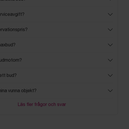
rviceavgift?
ervationspris?
maxbud?
budmotorn?
ett bud?
mina vunna objekt?
Läs fler frågor och svar