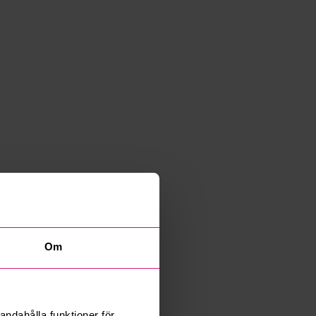
Om
andahålla funktioner för