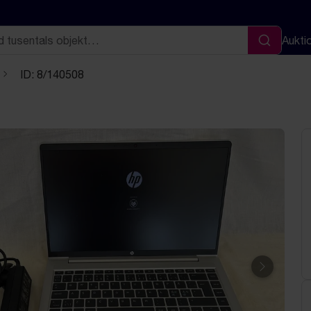
Aukti
Sök
ID: 8/140508
Nästa