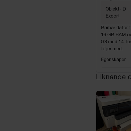
Objekt-ID
Export
Bärbar dator 
16 GB RAM oc
G8 med 14-tu
följer med.
Egenskaper
Liknande o