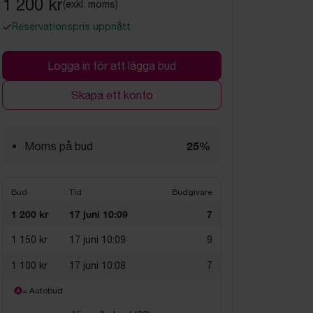
1 200 kr
(exkl. moms)
Reservationspris uppnått
Logga in för att lägga bud
Skapa ett konto
25%
Moms på bud
Bud
Tid
Budgivare
1 200 kr
17 juni 10:09
7
1 150 kr
17 juni 10:09
9
1 100 kr
17 juni 10:08
7
= Autobud