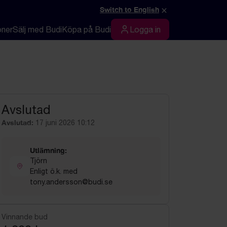
×
Switch to English
oner
Sälj med Budi
Köpa på Budi
Logga in
Logga in
Avslutad
Avslutad:
17 juni 2026 10:12
Utlämning:
Tjörn
Enligt ö.k. med
tony.andersson@budi.se
Vinnande bud