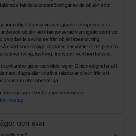
aljerade tekniska undersökningar av de objekt som
 igenom objektsbeskrivningen, jämför utropspris mot
, undersök objekt vid utannonserad visningstid samt vid
d betydande avvikelse från objektsbeskrivning,
så snart som möjligt. Köparen ansvarar för att planera
nedmontering, lastning, transport och bortforsling.
t konkursbo gäller särskilda regler. Dina möjligheter att
lamera, ångra eller utkräva felansvar direkt från ett
egränsade eller obefintliga.
fullständiga villkor för mer information:
 för företag
rågor och svar
manuella bud?