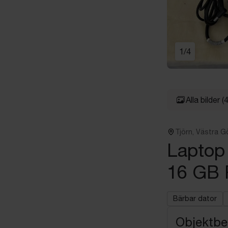
1
/
4
Alla bilder
(4
Tjörn, Västra G
Laptop
16 GB
Bärbar dator
Objektbe