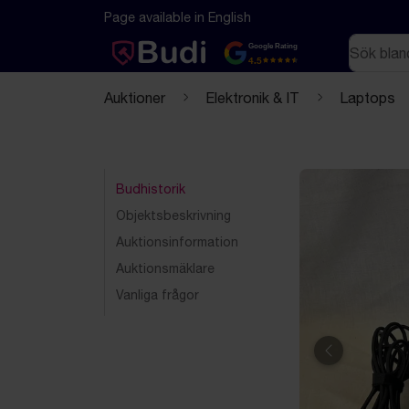
Hoppa till innehåll
Textbaserad (markdown) version av denna sida
Page available in English
Sök
Google Rating
4.5
Auktioner
Elektronik & IT
Laptops
Budhistorik
Objektsbeskrivning
Auktionsinformation
Auktionsmäklare
Vanliga frågor
Föregående