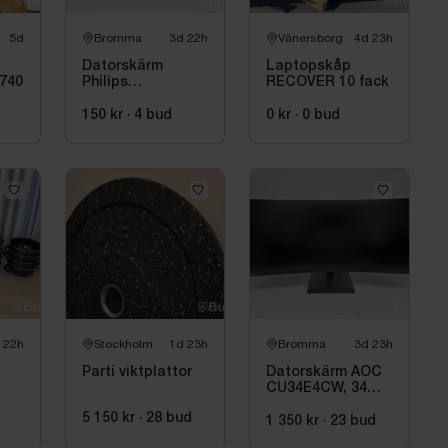
5d
Bromma
3d 22h
Vänersborg
4d 23h
Datorskärm
Laptopskåp
7740
Philips
RECOVER 10 fack
325E1C/00, 32
tum, välvd
150 kr
·
4
bud
0 kr
·
0
bud
 22h
Stockholm
1d 23h
Bromma
3d 23h
Parti viktplattor
Datorskärm AOC
CU34E4CW, 34
tum
5 150 kr
·
28
bud
1 350 kr
·
23
bud