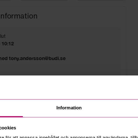
information
lut
6 10:12
 med tony.andersson@budi.se
d
g, separat fraktkostnad efter ö.k. med
Information
sson@budi.se
cookies
e för att anpassa innehållet och annonserna till användarna, tillh