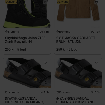
Oanvänd
Oanvänd
Bromma
9d 14h
Bromma
9d 15h
Skyddskänga Jalas 7198
2 ST. JACKA CARHARTT
Zenit Evo, stl. 44
BRUN. STL 2XL
250 kr
·
5
bud
250 kr
·
6
bud
Bromma
9d 16h
Bromma
9d 16h
(NYA)YRKESSANDAL
(NYA)YRKESSANDAL
BIRKENSTOCK MILANO,
BIRKENSTOCK MILANO,