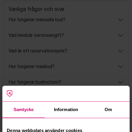
Vanliga frågor och svar
Hur fungerar manuella bud?
Vad innebär serviceavgift?
Vad är ett reservationspris?
Hur fungerar maxbud?
Hur fungerar budmotorn?
Kan jag ångra ett bud?
Samtycke
Information
Om
Kan ni frakta mina vunna objekt?
Läs fler frågor och svar
Denna webbplats använder cookies