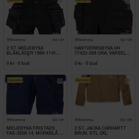
Bromma
9d 14h
Bromma
9d 15h
2 ST. MIDJEBYXA
HANTVERKSBYXA HH
BLÅKLÄDER 1990-1141
77422-269 ORA, VARSEL
MARINBLÅ/SVART. STL
KL1 ALNA 2.0. STL C52
C44
0 kr
·
0
bud
0 kr
·
0
bud
Oanvänd
Oanvänd
Bromma
9d 14h
Bromma
9d 15h
MIDJEBYXA FRISTADS
2 ST. JACKA CARHARTT
FAS-255K 14, MÖRKBLÅ.
BRUN. STL 2XL
STL C148