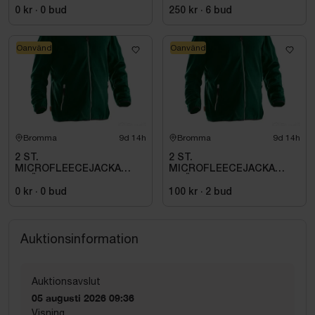
0 kr
·
0
bud
250 kr
·
6
bud
Oanvänd
Oanvänd
Bromma
9d 14h
Bromma
9d 14h
2 ST.
2 ST.
MICROFLEECEJACKA
MICROFLEECEJACKA
GRÖN JOBMAN
GRÖN JOBMAN
WORKWEAR. STL M
WORKWEAR. STL (L)
0 kr
·
0
bud
100 kr
·
2
bud
Auktionsinformation
Auktionsavslut
05 augusti 2026 09:36
Visning