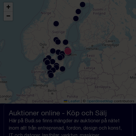
+
−
Leaflet
|
©
OpenStreetMap
contributors
Auktioner online - Köp och Sälj
Här på Budi.se finns mängder av auktioner på nätet
inom allt från entreprenad, fordon, design och konst,
IT och datorer, lastbilar, verktyg, maskiner,