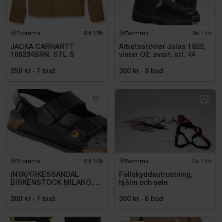
Bromma
9d 15h
Bromma
9d 14h
JACKA CARHARTT
Arbetsstövlar Jalas 1822,
106234BRN. STL S
vinter O2, svart. stl. 44
350 kr
·
7
bud
300 kr
·
8
bud
Bromma
9d 16h
Bromma
2d 14h
(NYA)YRKESSANDAL
Fallskyddsutrustning,
BIRKENSTOCK MILANO,
hjälm och sele
ESD NORMAL LÄST
SVART. STL 42
300 kr
·
7
bud
300 kr
·
6
bud