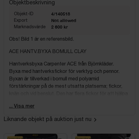
Objektbeskrivning
Objekt-ID
4/140518
Export
Not allowed
Marknadsvärde
2 600 kr
Obs! Bild 1 är en referensbild.
ACE HANTV.BYXA BOMULL CLAY
Hantverksbyxa Carpenter ACE från Björnkläder.
Byxa med hantverksfickor för verktyg och pennor.
Byxan är tillverkad i bomull med polyamid
förstärkningar på de mest utsatta platserna; fickor,
knän och vid benslut. Den har flera fickor för att hjälpa
dig att ha alla viktiga saker nära till hands bl.a.
... Visa mer
sidfickor, hammarhankar, tumstocksficka, mobilficka,
penfickor m.m. Knäskyddsfickor finns på insidan.
Liknande objekt på auktion just nu
Byxorna är desutom Oeko-Tex certifierade vilket
innebär att materialen i byxan är testade för skadliga
kemikalier.
Oanvänd
Oanvänd