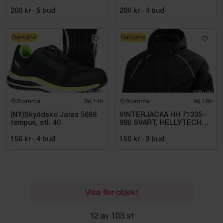
ESD NORMAL LÄST
ESD NORMAL LÄST
SVART. STL 42
SVART. STL 42
200 kr
·
5
bud
200 kr
·
4
bud
Oanvänd
Oanvänd
Bromma
9d 14h
Bromma
9d 16h
(NY)Skyddsko Jalas 5668
VINTERJACKA HH 71335-
tempus, stl. 40
990 SVART, HELLYTECH
ARCTIC. STL L
150 kr
·
4
bud
150 kr
·
3
bud
Visa fler objekt
12 av 103 st