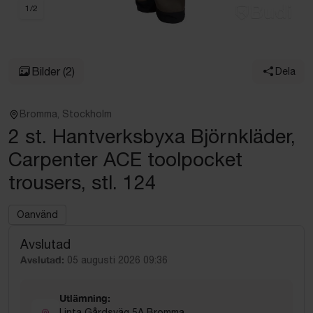
1
/
2
Bilder
(2)
Dela
Bromma, Stockholm
2 st. Hantverksbyxa Björnkläder,
Carpenter ACE toolpocket
trousers, stl. 124
Oanvänd
Avslutad
Avslutad:
05 augusti 2026 09:36
Utlämning:
Linta Gårdsväg 5A Bromma