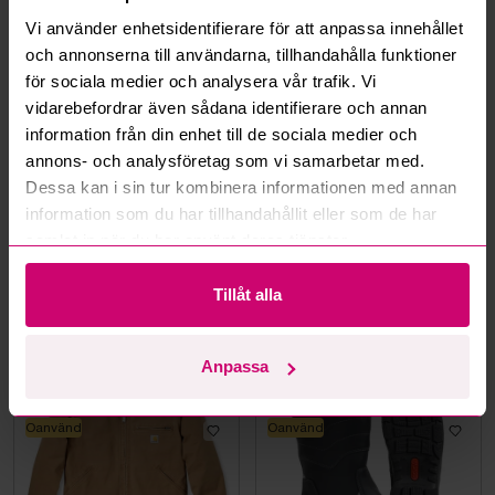
Vi använder enhetsidentifierare för att anpassa innehållet
och annonserna till användarna, tillhandahålla funktioner
Mer från samma kategori
för sociala medier och analysera vår trafik. Vi
vidarebefordrar även sådana identifierare och annan
information från din enhet till de sociala medier och
Oanvänd
Oanvänd
annons- och analysföretag som vi samarbetar med.
Dessa kan i sin tur kombinera informationen med annan
information som du har tillhandahållit eller som de har
samlat in när du har använt deras tjänster.
Bromma
9d 14h
Bromma
9d 16h
Tillåt alla
Skyddskänga Jalas 7198
VÄRMEHUVJACKA
Zenit Evo, stl. 44
MILWAUKEE M12, SVART
HHBL4-0. STL M
Anpassa
400 kr
·
8
bud
400 kr
·
11
bud
Oanvänd
Oanvänd