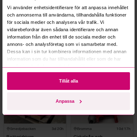
Vi använder enhetsidentifierare för att anpassa innehållet
Kan jag ångra ett bud?
och annonserna till användarna, tillhandahålla funktioner
för sociala medier och analysera vår trafik. Vi
vidarebefordrar även sådana identifierare och annan
Kan ni frakta mina vunna objekt?
information från din enhet till de sociala medier och
annons- och analysföretag som vi samarbetar med.
Läs fler frågor och svar
Dessa kan i sin tur kombinera informationen med annan
information som du har tillhandahållit eller som de har
samlat in när du har använt deras tjänster.
Mer från samma kategori
Tillåt alla
Milwaukee
Milwaukee
Anpassa
Smedjebacken
3d 20h
Bromma
10d 17h