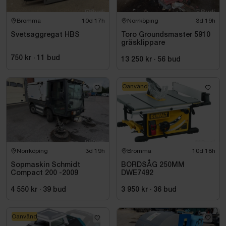
Bromma
10d 17h
Norrköping
3d 19h
Svetsaggregat HBS
Toro Groundsmaster 5910
gräsklippare
750 kr
·
11
bud
13 250 kr
·
56
bud
Oanvänd
Norrköping
3d 19h
Bromma
10d 18h
Sopmaskin Schmidt
BORDSÅG 250MM
Compact 200 -2009
DWE7492
4 550 kr
·
39
bud
3 950 kr
·
36
bud
Oanvänd