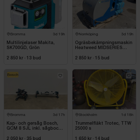
Bromma
3d 19h
Norrköping
3d 19h
Multilinjelaser Makita,
Ogräsbekämpningsmaskin
SK700GD, Grön
Heatweed MIDSERIES
22/8, -2015
2 850 kr
·
13
bud
2 850 kr
·
15
bud
Bosch
Bromma
3d 17h
Stockholm
1d 18h
Kap- och gersåg Bosch,
Trummelfläkt Trotec, TTW
GCM 8 SJL inkl. sågbock
25000 s
Bosch, GTA 2500
2 050 kr
·
35
bud
1 650 kr
·
14
bud