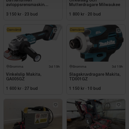
Batteridriven
Cirkelsåg och
avloppsrensmaskin
Mutterdragare Milwaukee
Milwaukee M18 FUEL M18
FSSM-121 | Oanvänd
3 150 kr
·
23
bud
1 800 kr
·
20
bud
Oanvänd
Oanvänd
Bromma
3d 19h
Bromma
3d 19h
Vinkelslip Makita,
Slagskruvdragare Makita,
GA005GZ
TD001GZ
1 600 kr
·
27
bud
1 150 kr
·
10
bud