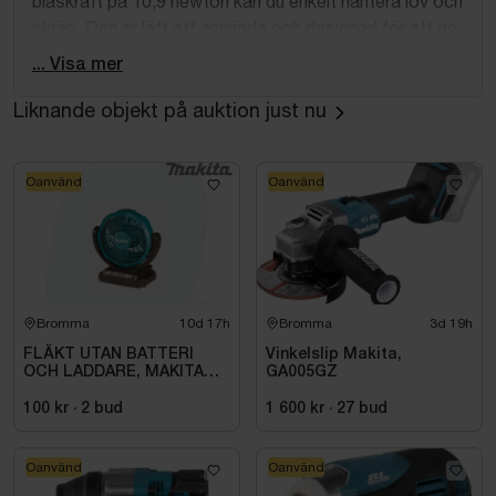
blåskraft på 10,9 newton kan du enkelt hantera löv och
skräp. Den är lätt att använda och designad för att ge
dig maximal komfort under arbetet.
... Visa mer
Är en del av Makita 18V-systemet och är kompatibelt
Liknande objekt på auktion just nu
med alla maskiner och batterier i samma serie.
Oanvänd
Oanvänd
Bromma
10d 17h
Bromma
3d 19h
FLÄKT UTAN BATTERI
Vinkelslip Makita,
OCH LADDARE, MAKITA
GA005GZ
DCF102Z
100 kr
·
2
bud
1 600 kr
·
27
bud
Oanvänd
Oanvänd