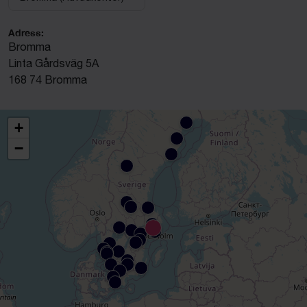
Välj anläggning:
Adress:
Bromma
Linta Gårdsväg 5A
168 74 Bromma
+
−