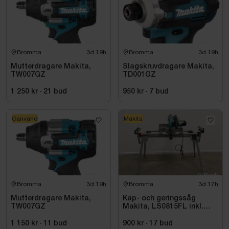
Bromma
3d 19h
Bromma
3d 19h
Mutterdragare Makita,
Slagskruvdragare Makita,
TW007GZ
TD001GZ
1 250 kr
·
21
bud
950 kr
·
7
bud
Oanvänd
Makita
Bromma
3d 19h
Bromma
3d 17h
Mutterdragare Makita,
Kap- och geringssåg
TW007GZ
Makita, LS0815FL inkl.
stativ med sidostöd
Bosch, GTA 2600
1 150 kr
·
11
bud
900 kr
·
17
bud