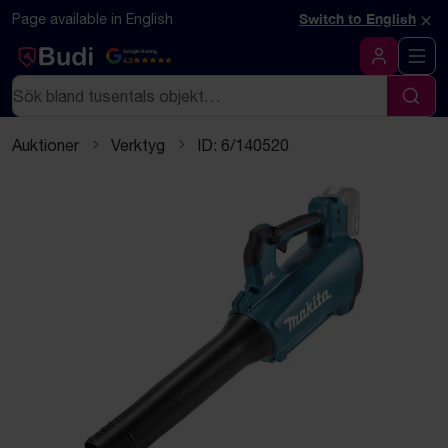
Hoppa till innehåll
Textbaserad (markdown) version av denna sida
×
Page available in English
Switch to English
Google Rating
4.5
Logga in
Sök
Sök
Auktioner
Verktyg
ID: 6/140520