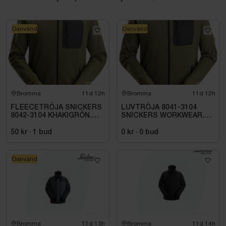
Oanvänd
Oanvänd
Bromma
11d 12h
Bromma
11d 12h
FLEECETRÖJA SNICKERS
LUVTRÖJA 8041-3104
8042-3104 KHAKIGRÖN.
SNICKERS WORKWEAR.
STL XS
STL. XXL
50 kr
·
1
bud
0 kr
·
0
bud
Oanvänd
Bromma
11d 13h
Bromma
11d 14h