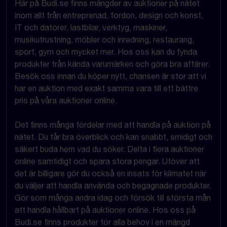
Här på Budi.se finns mängder av auktioner på nätet
inom allt från entreprenad, fordon, design och konst,
IT och datorer, lastbilar, verktyg, maskiner,
musikutrustning, möbler och inredning, restaurang,
sport, gym och mycket mer. Hos oss kan du fynda
produkter från kända varumärken och göra bra affärer.
Besök oss innan du köper nytt, chansen är stor att vi
har en auktion med exakt samma vara till ett bättre
pris på våra auktioner online.
Det finns många fördelar med att handla på auktion på
nätet. Du får bra överblick och kan snabbt, smidigt och
säkert buda hem vad du söker. Delta i flera auktioner
online samtidigt och spara stora pengar. Utöver att
det är billigare gör du också en insats för klimatet när
du väljer att handla använda och begagnade produkter.
Gör som många andra idag och försök till största mån
att handla hållbart på auktioner online. Hos oss på
Budi.se finns produkter för alla behov i en mängd