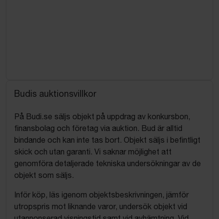
Budis auktionsvillkor
På Budi.se säljs objekt på uppdrag av konkursbon,
finansbolag och företag via auktion. Bud är alltid
bindande och kan inte tas bort. Objekt säljs i befintligt
skick och utan garanti. Vi saknar möjlighet att
genomföra detaljerade tekniska undersökningar av de
objekt som säljs.
Inför köp, läs igenom objektsbeskrivningen, jämför
utropspris mot liknande varor, undersök objekt vid
utannonserad visningstid samt vid avhämtning. Vid