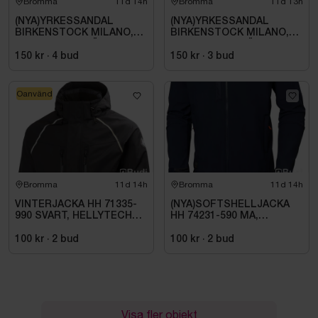
Bromma
11d 14h
Bromma
11d 13h
(NYA)YRKESSANDAL
(NYA)YRKESSANDAL
BIRKENSTOCK MILANO,
BIRKENSTOCK MILANO,
ESD NORMAL LÄST
ESD NORMAL LÄST
SVART. STL 42
SVART. STL 42
150 kr
·
4
bud
150 kr
·
3
bud
Oanvänd
Bromma
11d 14h
Bromma
11d 14h
VINTERJACKA HH 71335-
(NYA)SOFTSHELLJACKA
990 SVART, HELLYTECH
HH 74231-590 MA,
ARCTIC. STL L
KENSINGTON. STL XL
100 kr
·
2
bud
100 kr
·
2
bud
Visa fler objekt