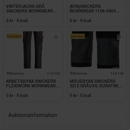
VINTERJACKA GRÅ
(NYA)SNICKERS
SNICKERS WORKWEAR
WORKWEAR 1106-0404
SMALL 1106-5859. STL
LARGE VINTERJACKA
004 (S)
SVART. STL 006 (L)
0 kr
·
0
bud
0 kr
·
0
bud
Oanvänd
Oanvänd
Bromma
11d 12h
Bromma
11d 13h
ARBETSBYXA SNICKERS
MIDJEBYXA SNICKERS
FLEXIWORK WORKWEAR
3212 GRÅ\/SV, DURATWILL
6956. STL 044
HF. STL 108
0 kr
·
0
bud
0 kr
·
0
bud
Auktionsinformation