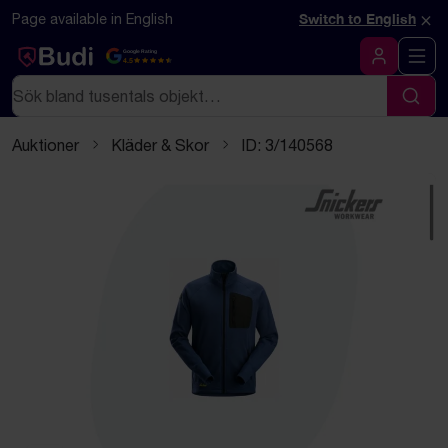
Hoppa till innehåll
Textbaserad (markdown) version av denna sida
×
Page available in English
Switch to English
Google Rating
4.5
Logga in
Sök
Sök
Auktioner
Kläder & Skor
ID: 3/140568