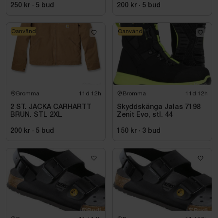
250 kr
·
5
bud
200 kr
·
5
bud
Oanvänd
Oanvänd
Bromma
11d 12h
Bromma
11d 12h
2 ST. JACKA CARHARTT
Skyddskänga Jalas 7198
BRUN. STL 2XL
Zenit Evo, stl. 44
200 kr
·
5
bud
150 kr
·
3
bud