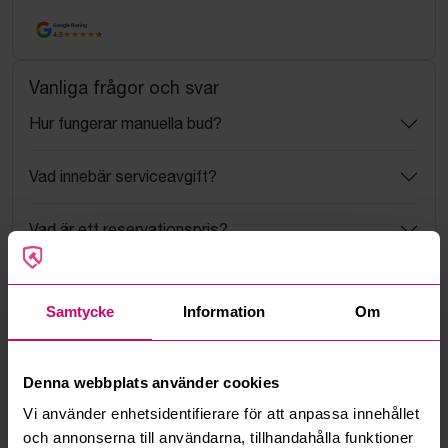
Google Rating
4.5
Vanliga frågor och svar
Hur fungerar manuella bud?
Vad innebär serviceavgift?
Vad är ett reservationspris?
Hur fungerar maxbud?
Samtycke
Information
Om
Hur fungerar budmotorn?
Denna webbplats använder cookies
Kan jag ångra ett bud?
Vi använder enhetsidentifierare för att anpassa innehållet
och annonserna till användarna, tillhandahålla funktioner
Kan ni frakta mina vunna objekt?