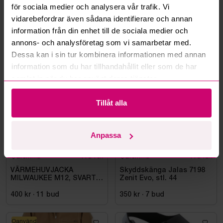
för sociala medier och analysera vår trafik. Vi
vidarebefordrar även sådana identifierare och annan
Läs fler frågor och svar
information från din enhet till de sociala medier och
annons- och analysföretag som vi samarbetar med.
Dessa kan i sin tur kombinera informationen med annan
Mer från samma kategori
information som du har tillhandahållit eller som de har
samlat in när du har använt deras tjänster.
Oanvänd
Oanvänd
Tillåt alla
Anpassa
Bromma
11d 13h
Bromma
11d 12h
VÄRMEHUVJACKA
Skyddskänga Jalas 7198
MILWAUKEE M12, SVART
Zenit Evo, stl. 44
HHBL4-0. STL M
400 kr
·
11
bud
350 kr
·
7
bud
Oanvänd