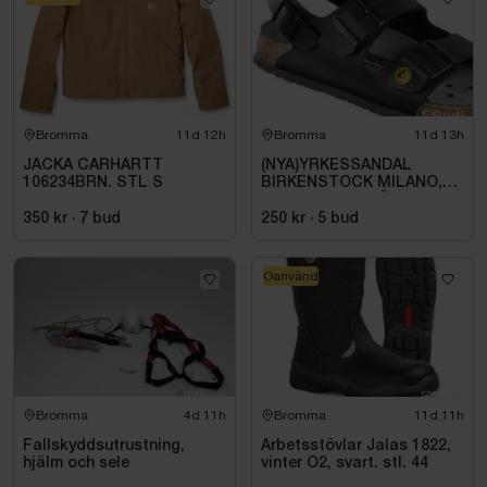
Bromma
11d 12h
Bromma
11d 13h
JACKA CARHARTT
(NYA)YRKESSANDAL
106234BRN. STL S
BIRKENSTOCK MILANO,
ESD NORMAL LÄST
SVART. STL 42
350 kr
·
7
bud
250 kr
·
5
bud
Oanvänd
Bromma
4d 11h
Bromma
11d 11h
Fallskyddsutrustning,
Arbetsstövlar Jalas 1822,
hjälm och sele
vinter O2, svart. stl. 44